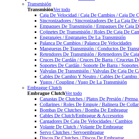
Transmisión
Transmisión
Ver todo
Caja De Velocidad / Caja De Cambios / Caja De 
Sincronizadores / Sincronizadores De La Caja De
Empaques De Transmisión / Empaques De Caja De
Cojinetes De Transmisión / Roles De Caja De Cam
Engranajes / Engranajes De La Transmisión
Palanca De Cambios / Palanca De Velocidades
Mangueras De Transmisión / Conductos De Trans
Retendores De Transmisión / Retenedores De Ca
Cruces De Cardán / Cruces De Barra / Crucetas 
Soportes De Cardán / Soporte De Barra / Soporte
Valvulas De Transmisión / Valvulas De Caja De C
Cables De Cambio Y Neutro / Cables De Cambio 
Yugos / Coupling / Yugo De La Transmisión
Embrague Clutch
Embrague Clutch
Ver todo
Canastas De Clutches / Platos De Presión / Prens
Collarines / Roles De Empuje / Balinera De Colla
Bombas De Clutches / Bomba De Embrague
Cables De Clutch/Embrague & Accesorios
Cargadores De Caja De Velocidades / Cambios
Volante De Clutch / Volante De Embrague
Servo Clutches / Servoembrague
Discos De Clutches / Discos De Embrague