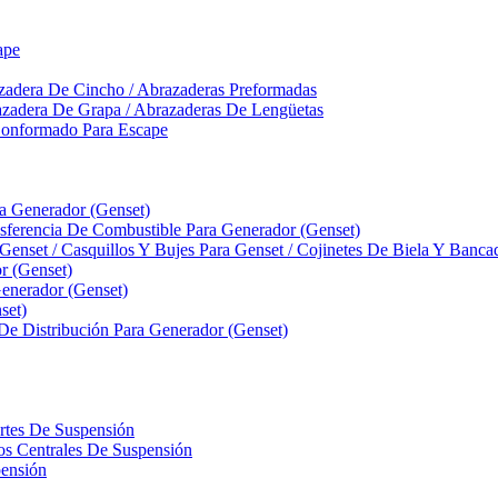
ape
zadera De Cincho / Abrazaderas Preformadas
azadera De Grapa / Abrazaderas De Lengüetas
Conformado Para Escape
ra Generador (Genset)
ferencia De Combustible Para Generador (Genset)
 Genset / Casquillos Y Bujes Para Genset / Cojinetes De Biela Y Banc
r (Genset)
nerador (Genset)
set)
 De Distribución Para Generador (Genset)
ortes De Suspensión
llos Centrales De Suspensión
pensión