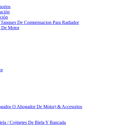
sorios
ación
ción
 Tanques De Compensacion Para Radiador
a De Motor
or
agador O Ahogador De Motor) & Accesorios
iela / Cojinetes De Biela Y Bancada