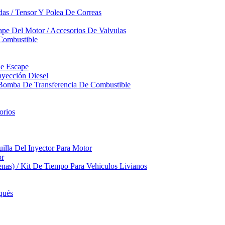
das / Tensor Y Polea De Correas
pe Del Motor / Accesorios De Valvulas
Combustible
De Escape
yección Diesel
 Bomba De Transferencia De Combustible
orios
illa Del Inyector Para Motor
or
nas) / Kit De Tiempo Para Vehiculos Livianos
qués