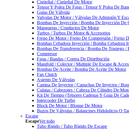
Cigüeñal / Cigüeñal De Motor
Tensor Y Polea De Fajas / Tensor Y Polea De Ban
Guías De Válvula
Valvulas De Motor / Válvulas De Admisión Y Esca
Bombas De Inyección / Bomba De Inyección De 
Mangueras / Conductos De Motor
Turbos / Turbos De Motor & Accesorios
Freno De Motor / Freno De Compresión / Freno 
Bombas Cebadora Inyección / Bomba Cebadora In
Bombas De Transferencia / Bomba De Trasiego /
Compresor
Fajas / Bandas / Correa De Distribución
Manifold / Colector / Multiple De Escape & Acces
Bombas De Aceite / Bomba De Aceite De Motor
Fan Clutch
Asiento De Válvulas
Camisa De Inyector / Capuchas De Inyector / Boqu
Culatas / Cabezotes / Cabeza De Cilindro De Mot
Kit De Tiempo (Tetsores Cadenas Y Guia De Cade
Intercooler De Turbo
Block De Motor / Bloque De Motor
Buzos De Válvulas / Balancines Hidráulicos O Ta
Escape
Escape
Ver todo
Tubo Rigido / Tubo Rígido De Escape