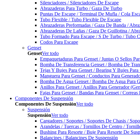
Silenciadores / Silenciadores De Escape
Abrazaderas Para Turbo / Gaza De Turbo
Puntas De Escape / Terminal De Mufla / Cola Esc
Tubo Flexible / Tubo Flexible De Escape
Abrazaderas Preformadas / Gaza De Banda / Abra
Abrazaderas De Lañas / Gaza De Guillotina / Abr
Tubo Formado Para Escape / S De Turbo / Tubo 
Codos Para Escape
Genset
Genset
Ver todo
Empaquetaduras Para Genset / Juntas O Sellos Pa
Bomba De Transferencia Genset / Bomba De Trans
Tejas Y Bujes Para Genset / Bearing Y Bujes Para
Manguera Para Genset / Conductos Para Generado
Bomba De Agua Genset / Bomba De Agua Para Ge
Anillos Para Genset / Anillos Para Generador (Gen
Fajas Para Genset / Bandas Para Genset / Correas
Componentes De Suspensión
Componentes De Suspensión
Ver todo
Suspensión
Suspensión
Ver todo
Cargadores / Soportes / Soportes De Chasis / Sop
Arandelas / Tuercas / Tornillos De Centro / Torni
Bushing Para Resorte / Buje Para Resorte De Sus
Balancines / Balancines De Suspensión