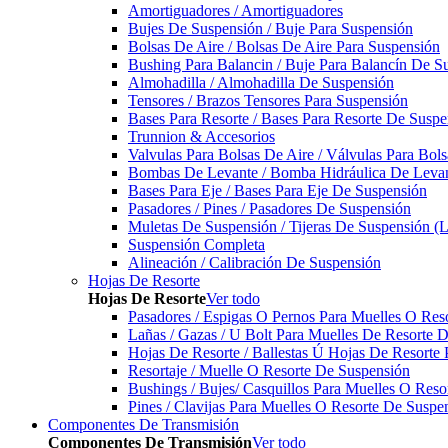
Amortiguadores / Amortiguadores
Bujes De Suspensión / Buje Para Suspensión
Bolsas De Aire / Bolsas De Aire Para Suspensión
Bushing Para Balancin / Buje Para Balancín De S
Almohadilla / Almohadilla De Suspensión
Tensores / Brazos Tensores Para Suspensión
Bases Para Resorte / Bases Para Resorte De Suspe
Trunnion & Accesorios
Valvulas Para Bolsas De Aire / Válvulas Para Bol
Bombas De Levante / Bomba Hidráulica De Leva
Bases Para Eje / Bases Para Eje De Suspensión
Pasadores / Pines / Pasadores De Suspensión
Muletas De Suspensión / Tijeras De Suspensión (L
Suspensión Completa
Alineación / Calibración De Suspensión
Hojas De Resorte
Hojas De Resorte
Ver todo
Pasadores / Espigas O Pernos Para Muelles O Res
Lañas / Gazas / U Bolt Para Muelles De Resorte 
Hojas De Resorte / Ballestas Ú Hojas De Resorte 
Resortaje / Muelle O Resorte De Suspensión
Bushings / Bujes/ Casquillos Para Muelles O Res
Pines / Clavijas Para Muelles O Resorte De Suspe
Componentes De Transmisión
Componentes De Transmisión
Ver todo