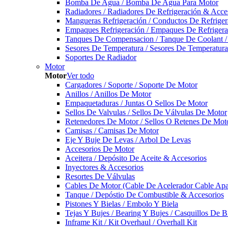
Bomba De Agua / Bomba De Agua Para Motor
Radiadores / Radiadores De Refrigeración & Acce
Mangueras Refrigeración / Conductos De Refriger
Empaques Refrigeración / Empaques De Refrigera
Tanques De Compensacion / Tanque De Coolant /
Sesores De Temperatura / Sesores De Temperatur
Soportes De Radiador
Motor
Motor
Ver todo
Cargadores / Soporte / Soporte De Motor
Anillos / Anillos De Motor
Empaquetaduras / Juntas O Sellos De Motor
Sellos De Valvulas / Sellos De Válvulas De Motor
Retenedores De Motor / Sellos O Retenes De Mot
Camisas / Camisas De Motor
Eje Y Buje De Levas / Arbol De Levas
Accesorios De Motor
Aceitera / Depósito De Aceite & Accesorios
Inyectores & Accesorios
Resortes De Válvulas
Cables De Motor (Cable De Acelerador Cable Ap
Tanque / Depóstio De Combustible & Accesorios
Pistones Y Bielas / Embolo Y Biela
Tejas Y Bujes / Bearing Y Bujes / Casquillos De B
Inframe Kit / Kit Overhaul / Overhall Kit