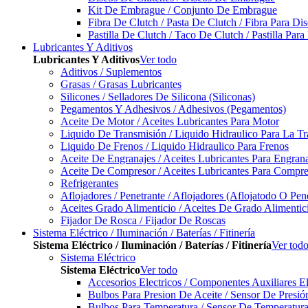
Kit De Embrague / Conjunto De Embrague
Fibra De Clutch / Pasta De Clutch / Fibra Para D
Pastilla De Clutch / Taco De Clutch / Pastilla Pa
Lubricantes Y Aditivos
Lubricantes Y Aditivos
Ver todo
Aditivos / Suplementos
Grasas / Grasas Lubricantes
Silicones / Selladores De Silicona (Siliconas)
Pegamentos Y Adhesivos / Adhesivos (Pegamentos)
Aceite De Motor / Aceites Lubricantes Para Motor
Liquido De Transmisión / Liquido Hidraulico Para La T
Liquido De Frenos / Liquido Hidraulico Para Frenos
Aceite De Engranajes / Aceites Lubricantes Para Engran
Aceite De Compresor / Aceites Lubricantes Para Compre
Refrigerantes
Aflojadores / Penetrante / Aflojadores (Aflojatodo O Pen
Aceites Grado Alimenticio / Aceites De Grado Alimentic
Fijador De Rosca / Fijador De Roscas
Sistema Eléctrico / Iluminación / Baterías / Fitinería
Sistema Eléctrico / Iluminación / Baterías / Fitinería
Ver tod
Sistema Eléctrico
Sistema Eléctrico
Ver todo
Accesorios Electricos / Componentes Auxiliares El
Bulbos Para Presion De Aceite / Sensor De Presió
Bulbos Para Temperatura / Sensor De Temperatura