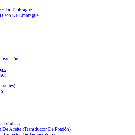
isco De Embrague
ra Disco De Embrague
ransmisión
ajes
sor
etrantes)
io
o
ectrónicos
n De Aceite (Transductor De Presión)
 (Termistor De Temperatura)