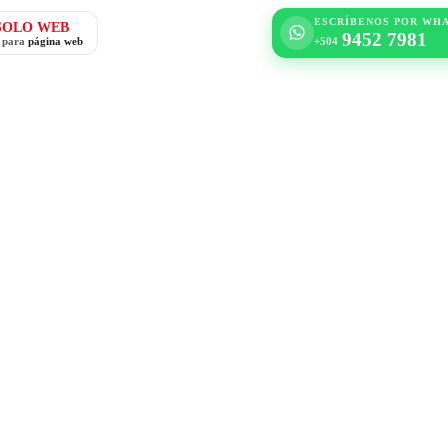
ESCRÍBENOS POR WH
SOLO WEB
9452 7981
o para
página web
+504