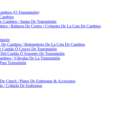
Cambios (O Transmisión)
 Cambios
 Cambios / Juntas De Transmisión
bios / Balinera De Centro / Cojinetes De La Caja De Cambios
misión
ja De Cambios / Retenedores De La Caja De Cambios
De Cardán Ó Cruces De Transmisión
s Del Cardán Ó Soportes De Transmisión
ambios / Válvulas De La Transmisión
Para Transmisón
a De Clutch / Platos De Embrague & Accesorios
rin / Collarín De Embrague