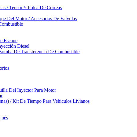
das / Tensor Y Polea De Correas
pe Del Motor / Accesorios De Valvulas
Combustible
De Escape
yección Diesel
 Bomba De Transferencia De Combustible
orios
illa Del Inyector Para Motor
or
nas) / Kit De Tiempo Para Vehiculos Livianos
qués