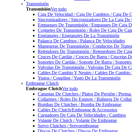
Transmisión
Transmisión
Ver todo
Caja De Velocidad / Caja De Cambios / Caja De 
Sincronizadores / Sincronizadores De La Caja De
Empaques De Transmisión / Empaques De Caja De
Cojinetes De Transmisión / Roles De Caja De Cam
Engranajes / Engranajes De La Transmisión
Palanca De Cambios / Palanca De Velocidades
Mangueras De Transmisión / Conductos De Trans
Retendores De Transmisión / Retenedores De Ca
Cruces De Cardán / Cruces De Barra / Crucetas 
Soportes De Cardán / Soporte De Barra / Soporte
Valvulas De Transmisión / Valvulas De Caja De C
Cables De Cambio Y Neutro / Cables De Cambio 
Yugos / Coupling / Yugo De La Transmisión
Embrague Clutch
Embrague Clutch
Ver todo
Canastas De Clutches / Platos De Presión / Prens
Collarines / Roles De Empuje / Balinera De Colla
Bombas De Clutches / Bomba De Embrague
Cables De Clutch/Embrague & Accesorios
Cargadores De Caja De Velocidades / Cambios
Volante De Clutch / Volante De Embrague
Servo Clutches / Servoembrague
Discos De Clutches / Discos De Embrague