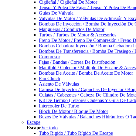
Cigüeñal / Cigüeñal De Motor
Tensor Y Polea De Fajas / Tensor Y Polea De Ban
Guías De Válvula
Valvulas De Motor / Válvulas De Admisión Y Esca
Bombas De Inyección / Bomba De Inyección De 
Mangueras / Conductos De Motor
Turbos / Turbos De Motor & Accesorios
Freno De Motor / Freno De Compresión / Freno 
Bombas Cebadora Inyección / Bomba Cebadora In
Bombas De Transferencia / Bomba De Trasiego /
Compresor
Fajas / Bandas / Correa De Distribución
Manifold / Colector / Multiple De Escape & Acces
Bombas De Aceite / Bomba De Aceite De Motor
Fan Clutch
Asiento De Válvulas
Camisa De Inyector / Capuchas De Inyector / Boqu
Culatas / Cabezotes / Cabeza De Cilindro De Mot
Kit De Tiempo (Tetsores Cadenas Y Guia De Cade
Intercooler De Turbo
Block De Motor / Bloque De Motor
Buzos De Válvulas / Balancines Hidráulicos O Ta
Escape
Escape
Ver todo
Tubo Rigido / Tubo Rígido De Escape