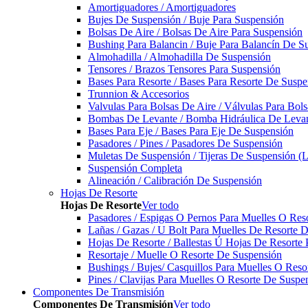
Amortiguadores / Amortiguadores
Bujes De Suspensión / Buje Para Suspensión
Bolsas De Aire / Bolsas De Aire Para Suspensión
Bushing Para Balancin / Buje Para Balancín De S
Almohadilla / Almohadilla De Suspensión
Tensores / Brazos Tensores Para Suspensión
Bases Para Resorte / Bases Para Resorte De Suspe
Trunnion & Accesorios
Valvulas Para Bolsas De Aire / Válvulas Para Bol
Bombas De Levante / Bomba Hidráulica De Leva
Bases Para Eje / Bases Para Eje De Suspensión
Pasadores / Pines / Pasadores De Suspensión
Muletas De Suspensión / Tijeras De Suspensión (L
Suspensión Completa
Alineación / Calibración De Suspensión
Hojas De Resorte
Hojas De Resorte
Ver todo
Pasadores / Espigas O Pernos Para Muelles O Res
Lañas / Gazas / U Bolt Para Muelles De Resorte 
Hojas De Resorte / Ballestas Ú Hojas De Resorte 
Resortaje / Muelle O Resorte De Suspensión
Bushings / Bujes/ Casquillos Para Muelles O Res
Pines / Clavijas Para Muelles O Resorte De Suspe
Componentes De Transmisión
Componentes De Transmisión
Ver todo