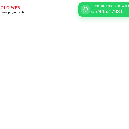
ESCRÍBENOS POR WH
SOLO WEB
9452 7981
o para
página web
+504