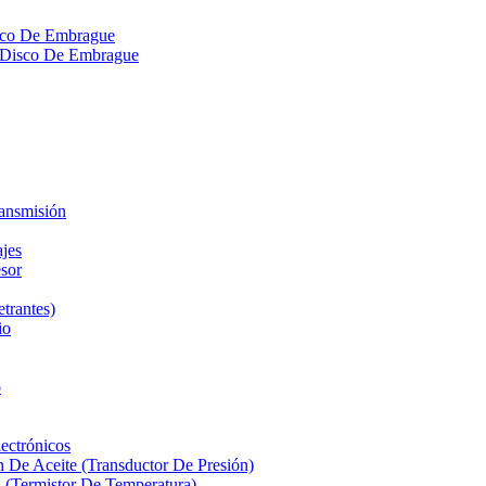
isco De Embrague
ra Disco De Embrague
ransmisión
ajes
sor
etrantes)
io
o
ectrónicos
n De Aceite (Transductor De Presión)
 (Termistor De Temperatura)