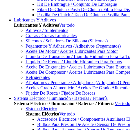
Kit De Embrague / Conjunto De Embrague
Fibra De Clutch / Pasta De Clutch / Fibra Para D
Pastilla De Clutch / Taco De Clutch / Pastilla Pa
Lubricantes Y Aditivos
Lubricantes Y Aditivos
Ver todo
Aditivos / Suplementos
Grasas / Grasas Lubricantes
Silicones / Selladores De Silicona (Siliconas)
Pegamentos Y Adhesivos / Adhesivos (Pegamentos)
Aceite De Motor / Aceites Lubricantes Para Motor
Liquido De Transmisión / Liquido Hidraulico Para La T
Liquido De Frenos / Liquido Hidraulico Para Frenos
Aceite De Engranajes / Aceites Lubricantes Para Engran
Aceite De Compresor / Aceites Lubricantes Para Compre
Refrigerantes
Aflojadores / Penetrante / Aflojadores (Aflojatodo O Pen
Aceites Grado Alimenticio / Aceites De Grado Alimentic
Fijador De Rosca / Fijador De Roscas
Sistema Eléctrico / Iluminación / Baterías / Fitinería
Sistema Eléctrico / Iluminación / Baterías / Fitinería
Ver tod
Sistema Eléctrico
Sistema Eléctrico
Ver todo
Accesorios Electricos / Componentes Auxiliares El
Bulbos Para Presion De Aceite / Sensor De Presió
Bulbos Para Temperatura / Sensor De Temperatura