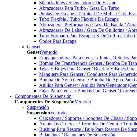
Silenciadores / Silenciadores De Escape
Abrazaderas Para Turbo / Gaza De Turbo
Puntas De Escape / Terminal De Mufla / Cola Esc
Tubo Flexible / Tubo Flexible De Escape
Abrazaderas Preformadas / Gaza De Banda / Abra
Abrazaderas De Lañas / Gaza De Guillotina / Abr
Tubo Formado Para Escape / S De Turbo / Tubo 
Codos Para Escape
Genset
Genset
Ver todo
Empaquetaduras Para Genset / Juntas O Sellos Pa
Bomba De Transferencia Genset / Bomba De Trans
Tejas Y Bujes Para Genset / Bearing Y Bujes Para
Manguera Para Genset / Conductos Para Generado
Bomba De Agua Genset / Bomba De Agua Para Ge
Anillos Para Genset / Anillos Para Generador (Gen
Fajas Para Genset / Bandas Para Genset / Correas
Componentes De Suspensión
Componentes De Suspensión
Ver todo
Suspensión
Suspensión
Ver todo
Cargadores / Soportes / Soportes De Chasis / Sop
Arandelas / Tuercas / Tornillos De Centro / Torni
Bushing Para Resorte / Buje Para Resorte De Sus
Balancines / Balancines De Suspensión