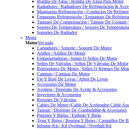
Bomba De Agua / Bomba De Agua Para Motor
Radiadores / Radiadores De Refrigeración & Acce
Mangueras Refrigeración / Conductos De Refriger
Empaques Refrigeración / Empaques De Refrigera
Tanques De Compensacion / Tanque De Coolant /
Sesores De Temperatura / Sesores De Temperatur
Soportes De Radiador
Motor
Motor
Ver todo
Cargadores / Soporte / Soporte De Motor
Anillos / Anillos De Motor
Empaquetaduras / Juntas O Sellos De Motor
Sellos De Valvulas / Sellos De Válvulas De Motor
Retenedores De Motor / Sellos O Retenes De Mot
Camisas / Camisas De Motor
Eje Y Buje De Levas / Arbol De Levas
Accesorios De Motor
Aceitera / Depósito De Aceite & Accesorios
Inyectores & Accesorios
Resortes De Válvulas
Cables De Motor (Cable De Acelerador Cable Ap
Tanque / Depóstio De Combustible & Accesorios
Pistones Y Bielas / Embolo Y Biela
Tejas Y Bujes / Bearing Y Bujes / Casquillos De B
Inframe Kit / Kit Overhaul / Overhall Kit