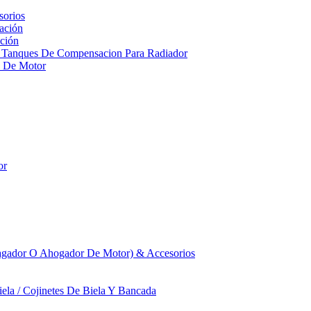
sorios
ación
ción
 Tanques De Compensacion Para Radiador
a De Motor
or
agador O Ahogador De Motor) & Accesorios
iela / Cojinetes De Biela Y Bancada