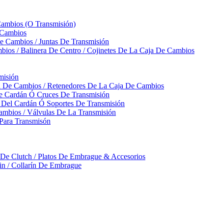
Cambios (O Transmisión)
 Cambios
 Cambios / Juntas De Transmisión
bios / Balinera De Centro / Cojinetes De La Caja De Cambios
misión
ja De Cambios / Retenedores De La Caja De Cambios
De Cardán Ó Cruces De Transmisión
s Del Cardán Ó Soportes De Transmisión
ambios / Válvulas De La Transmisión
Para Transmisón
a De Clutch / Platos De Embrague & Accesorios
rin / Collarín De Embrague