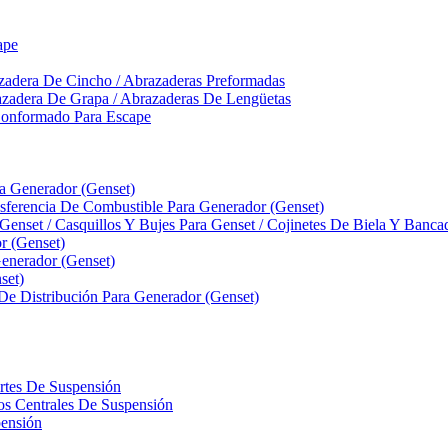
ape
zadera De Cincho / Abrazaderas Preformadas
azadera De Grapa / Abrazaderas De Lengüetas
Conformado Para Escape
ra Generador (Genset)
ferencia De Combustible Para Generador (Genset)
 Genset / Casquillos Y Bujes Para Genset / Cojinetes De Biela Y Banc
r (Genset)
nerador (Genset)
set)
 De Distribución Para Generador (Genset)
ortes De Suspensión
llos Centrales De Suspensión
pensión