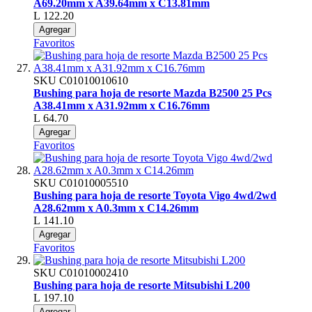
A69.20mm x A39.64mm x C13.81mm
L 122.20
Agregar
Favoritos
SKU
C01010010610
Bushing para hoja de resorte Mazda B2500 25 Pcs
A38.41mm x A31.92mm x C16.76mm
L 64.70
Agregar
Favoritos
SKU
C01010005510
Bushing para hoja de resorte Toyota Vigo 4wd/2wd
A28.62mm x A0.3mm x C14.26mm
L 141.10
Agregar
Favoritos
SKU
C01010002410
Bushing para hoja de resorte Mitsubishi L200
L 197.10
Agregar