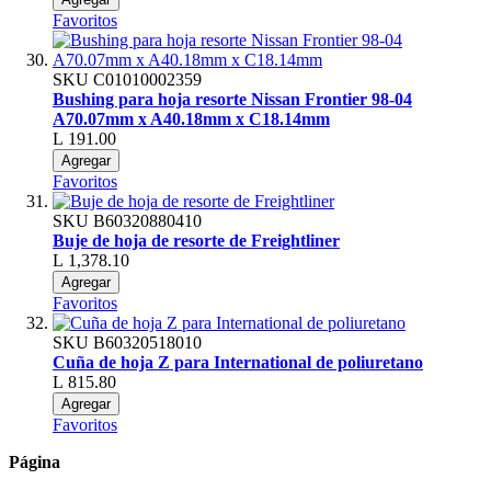
Favoritos
SKU
C01010002359
Bushing para hoja resorte Nissan Frontier 98-04
A70.07mm x A40.18mm x C18.14mm
L 191.00
Agregar
Favoritos
SKU
B60320880410
Buje de hoja de resorte de Freightliner
L 1,378.10
Agregar
Favoritos
SKU
B60320518010
Cuña de hoja Z para International de poliuretano
L 815.80
Agregar
Favoritos
Página