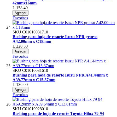
42mmx16mm
L 158.40
Agregar
Favoritos
SKU
C01010031710
Bushing para hoja de resorte Isuzu NPR grueso
A42.00mm x C18.mm
L 220.50
Agregar
Favoritos
SKU
C01010031610
Bushing para hoja de resorte Isuzu NPR A41.44mm x
A39.77mm x C15.37mm
L 136.00
Agregar
Favoritos
SKU
C01010028010
Bushing para de hoja de resorte Toyota Hilux 79-94