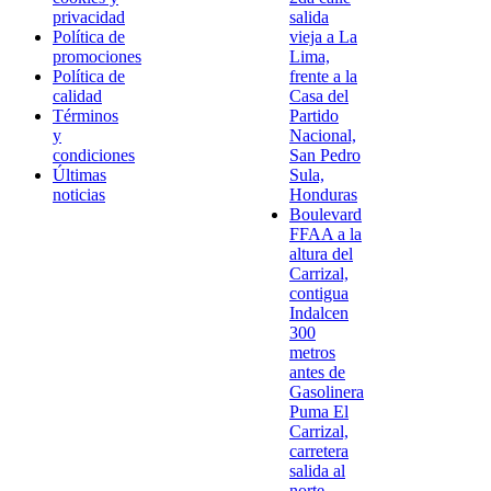
privacidad
salida
Política de
vieja a La
promociones
Lima,
Política de
frente a la
calidad
Casa del
Términos
Partido
y
Nacional,
condiciones
San Pedro
Últimas
Sula,
noticias
Honduras
Boulevard
FFAA a la
altura del
Carrizal,
contigua
Indalcen
300
metros
antes de
Gasolinera
Puma El
Carrizal,
carretera
salida al
norte