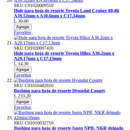
SKU
C01020009510
Hule para hoja de resorte Toyota Land Cruiser 80-86
A39.52mm x A30.6mm x C17.34mm
L 39.00
Agregar
Favoritos
SKU
C01020007410
Hule para hoja de resorte Toyota Hilux A36.2mm x
A29.17mm x C17.13mm
L 14.30
Agregar
Favoritos
SKU
C01010482610
Bushing para hoja de resorte Hyundai County
L 233.20
Agregar
Favoritos
SKU
C01010032710
Bushing para hoja de resorte Isuzu NPR, NKR delgado