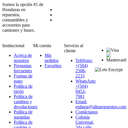
Somos la opción #1 de
Honduras en
repuestos,
consumibles y
accesorios para
camiones y buses.
Institucional
Mi cuenta
Servicio al
cliente
Acerca de
Mis
nosotros
pedidos
Teléfono:
Preguntas
Favoritos
+(504)
frecuentes
2508-
Formas de
2233
pago
WhatsApp:
Política de
+(504)
envío
9452-
Política de
7981
cambios y
Email:
devoluciones
enlinea@ultrarepuestos.com
Política de
Contáctanos
garantías
Colonia
Política de
Universal,
cookies y
2da calle