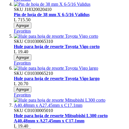
SKU
J18320020410
Pin de hoja de 38 mm X 6-5/16 Validus
L 715.50
Agregar
Favoritos
SKU
C01030065310
Hule para hoja de resorte Toyota Vigo corto
L 19.40
Agregar
Favoritos
SKU
C01030065210
Hule para hoja de resorte Toyota Vigo largo
L 20.70
Agregar
Favoritos
SKU
C01030005010
Hule para hoja de resorte Mitsubishi L300 corto
A40.48mm x A27.45mm x C17.1mm
L 19.40