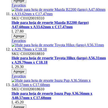
Agregar
Favoritos
SKU
C01020019310
Hule para hoja de resorte Mazda B2200 (largo)
A47.60mm x A33.62mm x C17.47mm
L 27.80
Agregar
Favoritos
SKU
C01020018810
Hule para hoja de resorte Toyota Hilux (largo) A56.31mm
x A29.79mm x C18.18
L 29.30
Agregar
Favoritos
SKU
C01020018610
Hule para hoja de resorte Isuzu Pup A36.56mm x
A40.57mm x C17.68mm
L 45.20
Agregar