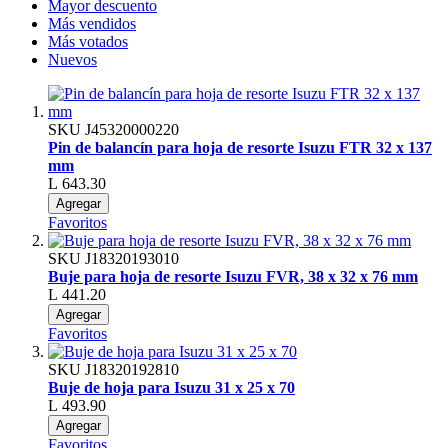
Mayor descuento
Más vendidos
Más votados
Nuevos
SKU
J45320000220
Pin de balancín para hoja de resorte Isuzu FTR 32 x 137
mm
L 643.30
Agregar
Favoritos
SKU
J18320193010
Buje para hoja de resorte Isuzu FVR, 38 x 32 x 76 mm
L 441.20
Agregar
Favoritos
SKU
J18320192810
Buje de hoja para Isuzu 31 x 25 x 70
L 493.90
Agregar
Favoritos