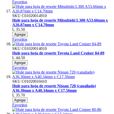
Favoritos
SKU
C01020014910
Hule para hoja de resorte Mitsubishi L300 A53.66mm x
A26.87mm x C14.70mm
L 35.50
Agregar
Favoritos
SKU
C01020014010
Hule para hoja de resorte Toyota Land Cruiser 84-89
L 44.50
Agregar
Favoritos
SKU
C01020010410
Hule para hoja de resorte Nissan 720 (canaliado)
A36.30mm x A40.34mm x C17.56mm
L 35.70
Agregar
Favoritos