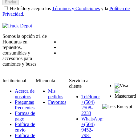
Enviar
He leído y acepto los
Términos y Condiciones
y la
Política de
Privacidad
.
Somos la opción #1 de
Honduras en
repuestos,
consumibles y
accesorios para
camiones y buses.
Institucional
Mi cuenta
Servicio al
cliente
Acerca de
Mis
nosotros
pedidos
Teléfono:
Preguntas
Favoritos
+(504)
frecuentes
2508-
Formas de
2233
pago
WhatsApp:
Política de
+(504)
envío
9452-
Política de
7981