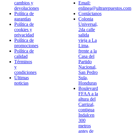
cambios y
Email:
devoluciones
enlinea@ultrarepuestos.com
Política de
Contáctanos
garantías
Colonia
Política de
Universal,
cookies y
2da calle
privacidad
salida
Política de
vieja a La
promociones
Lima,
Política de
frente a la
calidad
Casa del
Términos
Partido
y
Nacional,
condiciones
San Pedro
Últimas
Sula,
noticias
Honduras
Boulevard
FFAA a la
altura del
Carrizal,
contigua
Indalcen
300
metros
antes de