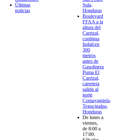
Últimas
Sula,
noticias
Honduras
Boulevard
FFAA a la
altura del
Carrizal,
contigua
Indalcen
300
metros
antes de
Gasolinera
Puma El
Carrizal,
carretera
salida al
norte
Comayagüela,
Tegucigalpa,
Honduras
De lunes a
viernes,
de 8:00 a
17:00.
Sábados,