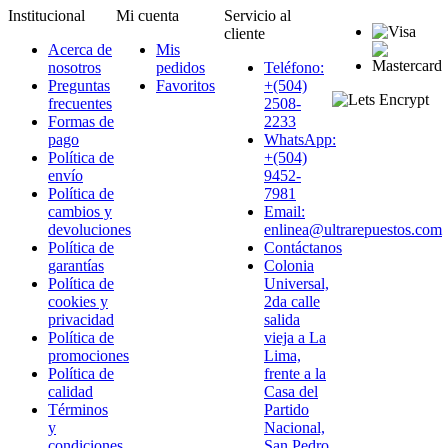
Institucional
Mi cuenta
Servicio al
cliente
Acerca de
Mis
nosotros
pedidos
Teléfono:
Preguntas
Favoritos
+(504)
frecuentes
2508-
Formas de
2233
pago
WhatsApp:
Política de
+(504)
envío
9452-
Política de
7981
cambios y
Email:
devoluciones
enlinea@ultrarepuestos.com
Política de
Contáctanos
garantías
Colonia
Política de
Universal,
cookies y
2da calle
privacidad
salida
Política de
vieja a La
promociones
Lima,
Política de
frente a la
calidad
Casa del
Términos
Partido
y
Nacional,
condiciones
San Pedro