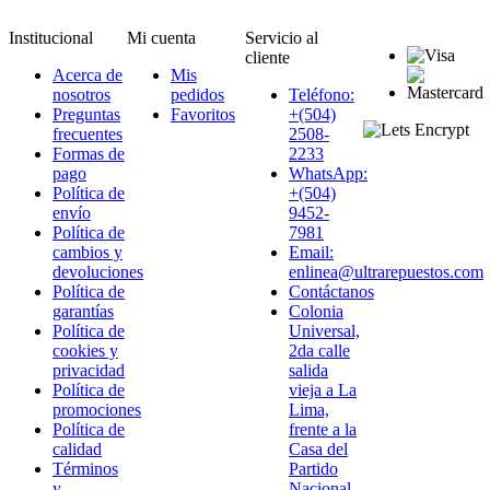
Institucional
Mi cuenta
Servicio al
cliente
Acerca de
Mis
nosotros
pedidos
Teléfono:
Preguntas
Favoritos
+(504)
frecuentes
2508-
Formas de
2233
pago
WhatsApp:
Política de
+(504)
envío
9452-
Política de
7981
cambios y
Email:
devoluciones
enlinea@ultrarepuestos.com
Política de
Contáctanos
garantías
Colonia
Política de
Universal,
cookies y
2da calle
privacidad
salida
Política de
vieja a La
promociones
Lima,
Política de
frente a la
calidad
Casa del
Términos
Partido
y
Nacional,