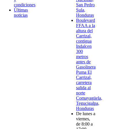
condiciones
San Pedro
Últimas
Sula,
noticias
Honduras
Boulevard
FFAA a la
altura del
Carrizal,
contigua
Indalcen
300
metros
antes de
Gasolinera
Puma El
Carrizal,
carretera
salida al
norte
Comayagüela,
Tegucigalpa,
Honduras
De lunes a
viernes,
de 8:00 a