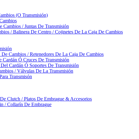
Cambios (O Transmisión)
 Cambios
 Cambios / Juntas De Transmisión
bios / Balinera De Centro / Cojinetes De La Caja De Cambios
misión
ja De Cambios / Retenedores De La Caja De Cambios
De Cardán Ó Cruces De Transmisión
s Del Cardán Ó Soportes De Transmisión
ambios / Válvulas De La Transmisión
Para Transmisón
a De Clutch / Platos De Embrague & Accesorios
rin / Collarín De Embrague