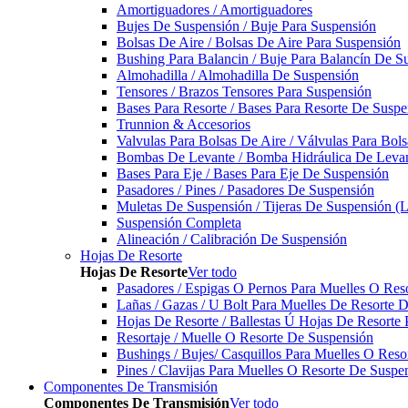
Amortiguadores / Amortiguadores
Bujes De Suspensión / Buje Para Suspensión
Bolsas De Aire / Bolsas De Aire Para Suspensión
Bushing Para Balancin / Buje Para Balancín De S
Almohadilla / Almohadilla De Suspensión
Tensores / Brazos Tensores Para Suspensión
Bases Para Resorte / Bases Para Resorte De Suspe
Trunnion & Accesorios
Valvulas Para Bolsas De Aire / Válvulas Para Bol
Bombas De Levante / Bomba Hidráulica De Leva
Bases Para Eje / Bases Para Eje De Suspensión
Pasadores / Pines / Pasadores De Suspensión
Muletas De Suspensión / Tijeras De Suspensión (L
Suspensión Completa
Alineación / Calibración De Suspensión
Hojas De Resorte
Hojas De Resorte
Ver todo
Pasadores / Espigas O Pernos Para Muelles O Res
Lañas / Gazas / U Bolt Para Muelles De Resorte 
Hojas De Resorte / Ballestas Ú Hojas De Resorte 
Resortaje / Muelle O Resorte De Suspensión
Bushings / Bujes/ Casquillos Para Muelles O Res
Pines / Clavijas Para Muelles O Resorte De Suspe
Componentes De Transmisión
Componentes De Transmisión
Ver todo