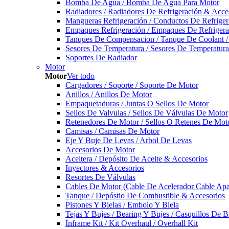
Bomba De Agua / Bomba De Agua Para Motor
Radiadores / Radiadores De Refrigeración & Acce
Mangueras Refrigeración / Conductos De Refriger
Empaques Refrigeración / Empaques De Refrigera
Tanques De Compensacion / Tanque De Coolant /
Sesores De Temperatura / Sesores De Temperatur
Soportes De Radiador
Motor
Motor
Ver todo
Cargadores / Soporte / Soporte De Motor
Anillos / Anillos De Motor
Empaquetaduras / Juntas O Sellos De Motor
Sellos De Valvulas / Sellos De Válvulas De Motor
Retenedores De Motor / Sellos O Retenes De Mot
Camisas / Camisas De Motor
Eje Y Buje De Levas / Arbol De Levas
Accesorios De Motor
Aceitera / Depósito De Aceite & Accesorios
Inyectores & Accesorios
Resortes De Válvulas
Cables De Motor (Cable De Acelerador Cable Ap
Tanque / Depóstio De Combustible & Accesorios
Pistones Y Bielas / Embolo Y Biela
Tejas Y Bujes / Bearing Y Bujes / Casquillos De B
Inframe Kit / Kit Overhaul / Overhall Kit