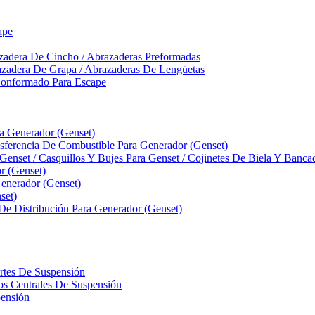
ape
zadera De Cincho / Abrazaderas Preformadas
azadera De Grapa / Abrazaderas De Lengüetas
Conformado Para Escape
ra Generador (Genset)
ferencia De Combustible Para Generador (Genset)
 Genset / Casquillos Y Bujes Para Genset / Cojinetes De Biela Y Banc
r (Genset)
nerador (Genset)
set)
 De Distribución Para Generador (Genset)
ortes De Suspensión
llos Centrales De Suspensión
pensión