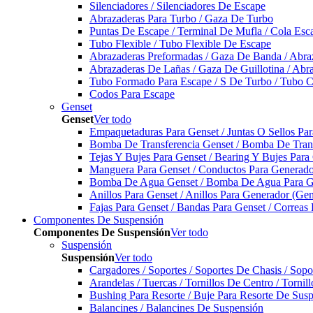
Silenciadores / Silenciadores De Escape
Abrazaderas Para Turbo / Gaza De Turbo
Puntas De Escape / Terminal De Mufla / Cola Esc
Tubo Flexible / Tubo Flexible De Escape
Abrazaderas Preformadas / Gaza De Banda / Abra
Abrazaderas De Lañas / Gaza De Guillotina / Abr
Tubo Formado Para Escape / S De Turbo / Tubo 
Codos Para Escape
Genset
Genset
Ver todo
Empaquetaduras Para Genset / Juntas O Sellos Pa
Bomba De Transferencia Genset / Bomba De Trans
Tejas Y Bujes Para Genset / Bearing Y Bujes Para
Manguera Para Genset / Conductos Para Generado
Bomba De Agua Genset / Bomba De Agua Para Ge
Anillos Para Genset / Anillos Para Generador (Gen
Fajas Para Genset / Bandas Para Genset / Correas
Componentes De Suspensión
Componentes De Suspensión
Ver todo
Suspensión
Suspensión
Ver todo
Cargadores / Soportes / Soportes De Chasis / Sop
Arandelas / Tuercas / Tornillos De Centro / Torni
Bushing Para Resorte / Buje Para Resorte De Sus
Balancines / Balancines De Suspensión