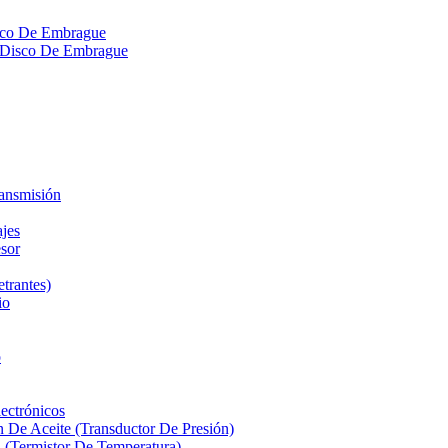
isco De Embrague
ra Disco De Embrague
ransmisión
ajes
sor
etrantes)
io
o
ectrónicos
n De Aceite (Transductor De Presión)
 (Termistor De Temperatura)