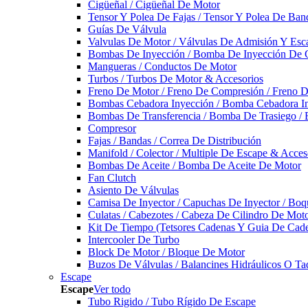
Cigüeñal / Cigüeñal De Motor
Tensor Y Polea De Fajas / Tensor Y Polea De Ban
Guías De Válvula
Valvulas De Motor / Válvulas De Admisión Y Esca
Bombas De Inyección / Bomba De Inyección De 
Mangueras / Conductos De Motor
Turbos / Turbos De Motor & Accesorios
Freno De Motor / Freno De Compresión / Freno 
Bombas Cebadora Inyección / Bomba Cebadora In
Bombas De Transferencia / Bomba De Trasiego /
Compresor
Fajas / Bandas / Correa De Distribución
Manifold / Colector / Multiple De Escape & Acces
Bombas De Aceite / Bomba De Aceite De Motor
Fan Clutch
Asiento De Válvulas
Camisa De Inyector / Capuchas De Inyector / Boqu
Culatas / Cabezotes / Cabeza De Cilindro De Mot
Kit De Tiempo (Tetsores Cadenas Y Guia De Cade
Intercooler De Turbo
Block De Motor / Bloque De Motor
Buzos De Válvulas / Balancines Hidráulicos O Ta
Escape
Escape
Ver todo
Tubo Rigido / Tubo Rígido De Escape