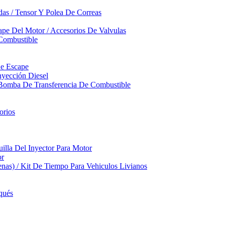
das / Tensor Y Polea De Correas
pe Del Motor / Accesorios De Valvulas
Combustible
De Escape
yección Diesel
 Bomba De Transferencia De Combustible
orios
illa Del Inyector Para Motor
or
nas) / Kit De Tiempo Para Vehiculos Livianos
qués