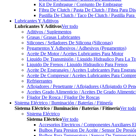
Kit De Embrague / Conjunto De Embrague
Fibra De Clutch / Pasta De Clutch / Fibra Para D
Pastilla De Clutch / Taco De Clutch / Pastilla Pa
Lubricantes Y Aditivos
Lubricantes Y Aditivos
Ver todo
Aditivos / Suplementos
Grasas / Grasas Lubricantes
Silicones / Selladores De Silicona (Siliconas)
Pegamentos Y Adhesivos / Adhesivos (Pegamentos)
Aceite De Motor / Aceites Lubricantes Para Motor
Liquido De Transmisión / Liquido Hidraulico Para La T
Liquido De Frenos / Liquido Hidraulico Para Frenos
Aceite De Engranajes / Aceites Lubricantes Para Engran
Aceite De Compresor / Aceites Lubricantes Para Compre
Refrigerantes
Aflojadores / Penetrante / Aflojadores (Aflojatodo O Pen
Aceites Grado Alimenticio / Aceites De Grado Alimentic
Fijador De Rosca / Fijador De Roscas
Sistema Eléctrico / Iluminación / Baterías / Fitinería
Sistema Eléctrico / Iluminación / Baterías / Fitinería
Ver tod
Sistema Eléctrico
Sistema Eléctrico
Ver todo
Accesorios Electricos / Componentes Auxiliares El
Bulbos Para Presion De Aceite / Sensor De Presió
Bulbos Para Temperatura / Sensor De Temperatura