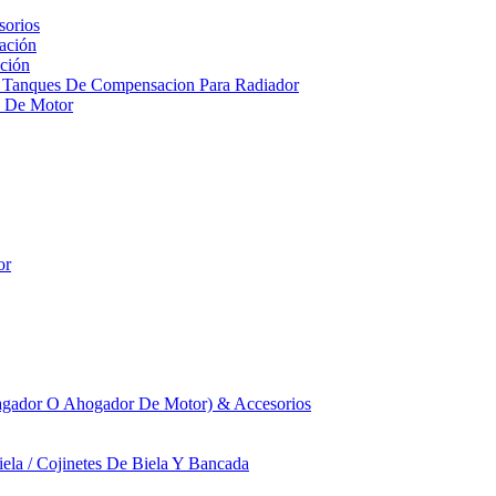
sorios
ación
ción
 Tanques De Compensacion Para Radiador
a De Motor
or
agador O Ahogador De Motor) & Accesorios
iela / Cojinetes De Biela Y Bancada