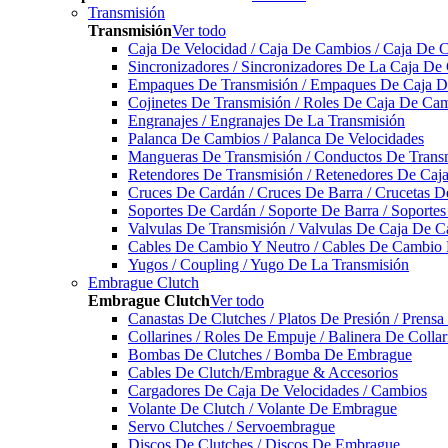
Transmisión
Transmisión
Ver todo
Caja De Velocidad / Caja De Cambios / Caja De 
Sincronizadores / Sincronizadores De La Caja De
Empaques De Transmisión / Empaques De Caja De
Cojinetes De Transmisión / Roles De Caja De Cam
Engranajes / Engranajes De La Transmisión
Palanca De Cambios / Palanca De Velocidades
Mangueras De Transmisión / Conductos De Trans
Retendores De Transmisión / Retenedores De Ca
Cruces De Cardán / Cruces De Barra / Crucetas 
Soportes De Cardán / Soporte De Barra / Soporte
Valvulas De Transmisión / Valvulas De Caja De C
Cables De Cambio Y Neutro / Cables De Cambio 
Yugos / Coupling / Yugo De La Transmisión
Embrague Clutch
Embrague Clutch
Ver todo
Canastas De Clutches / Platos De Presión / Prens
Collarines / Roles De Empuje / Balinera De Colla
Bombas De Clutches / Bomba De Embrague
Cables De Clutch/Embrague & Accesorios
Cargadores De Caja De Velocidades / Cambios
Volante De Clutch / Volante De Embrague
Servo Clutches / Servoembrague
Discos De Clutches / Discos De Embrague