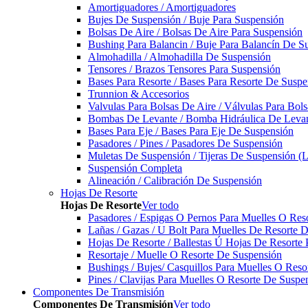
Amortiguadores / Amortiguadores
Bujes De Suspensión / Buje Para Suspensión
Bolsas De Aire / Bolsas De Aire Para Suspensión
Bushing Para Balancin / Buje Para Balancín De S
Almohadilla / Almohadilla De Suspensión
Tensores / Brazos Tensores Para Suspensión
Bases Para Resorte / Bases Para Resorte De Suspe
Trunnion & Accesorios
Valvulas Para Bolsas De Aire / Válvulas Para Bol
Bombas De Levante / Bomba Hidráulica De Leva
Bases Para Eje / Bases Para Eje De Suspensión
Pasadores / Pines / Pasadores De Suspensión
Muletas De Suspensión / Tijeras De Suspensión (L
Suspensión Completa
Alineación / Calibración De Suspensión
Hojas De Resorte
Hojas De Resorte
Ver todo
Pasadores / Espigas O Pernos Para Muelles O Res
Lañas / Gazas / U Bolt Para Muelles De Resorte 
Hojas De Resorte / Ballestas Ú Hojas De Resorte 
Resortaje / Muelle O Resorte De Suspensión
Bushings / Bujes/ Casquillos Para Muelles O Res
Pines / Clavijas Para Muelles O Resorte De Suspe
Componentes De Transmisión
Componentes De Transmisión
Ver todo