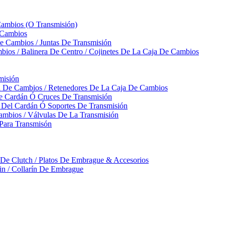
Cambios (O Transmisión)
 Cambios
 Cambios / Juntas De Transmisión
bios / Balinera De Centro / Cojinetes De La Caja De Cambios
misión
ja De Cambios / Retenedores De La Caja De Cambios
De Cardán Ó Cruces De Transmisión
s Del Cardán Ó Soportes De Transmisión
ambios / Válvulas De La Transmisión
Para Transmisón
a De Clutch / Platos De Embrague & Accesorios
rin / Collarín De Embrague