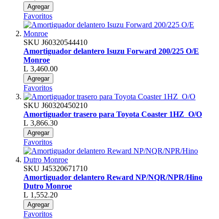
Agregar
Favoritos
SKU
J60320544410
Amortiguador delantero Isuzu Forward 200/225 O/E
Monroe
L 3,460.00
Agregar
Favoritos
SKU
J60320450210
Amortiguador trasero para Toyota Coaster 1HZ O/O
L 3,866.30
Agregar
Favoritos
SKU
J45320671710
Amortiguador delantero Reward NP/NQR/NPR/Hino
Dutro Monroe
L 1,552.20
Agregar
Favoritos