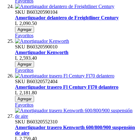
Favoritos
SKU
B60320590104
Amortiguador delantero de Freightliner Century
L 2,090.50
Agregar
Favoritos
SKU
B60320590010
Amortiguador Kenworth
L 2,593.40
Agregar
Favoritos
SKU
B60320572404
Amortiguador trasero Fl Century Fl70 delantero
L 2,181.80
Agregar
Favoritos
SKU
B60320552310
Amortiguador trasero Kenworth 600/800/900 suspensión
de aire
L 2,759.40