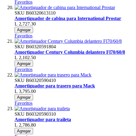
Favoritos
SKU
B60320613110
Amortiguador de cabina para International Prostar
L 2,727.30
Agregar
Favoritos
SKU
B60320591804
Amortiguador Century Columbia delantero Fl70/60/8
L 2,102.50
Agregar
Favoritos
SKU
B60320590410
Amortiguador para trasero para Mack
L 3,795.00
Agregar
Favoritos
SKU
B60320590310
Amortiguador para traileta
L 2,786.80
Agregar