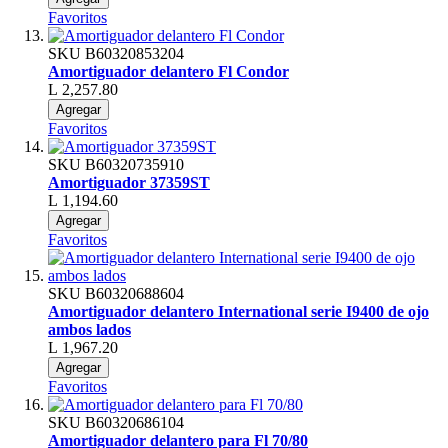
Favoritos
SKU
B60320853204
Amortiguador delantero Fl Condor
L 2,257.80
Agregar
Favoritos
SKU
B60320735910
Amortiguador 37359ST
L 1,194.60
Agregar
Favoritos
SKU
B60320688604
Amortiguador delantero International serie I9400 de ojo
ambos lados
L 1,967.20
Agregar
Favoritos
SKU
B60320686104
Amortiguador delantero para Fl 70/80