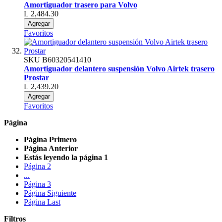
Amortiguador trasero para Volvo
L 2,484.30
Agregar
Favoritos
SKU
B60320541410
Amortiguador delantero suspensión Volvo Airtek trasero
Prostar
L 2,439.20
Agregar
Favoritos
Página
Página
Primero
Página
Anterior
Estás leyendo la página
1
Página
2
...
Página
3
Página
Siguiente
Página
Last
Filtros