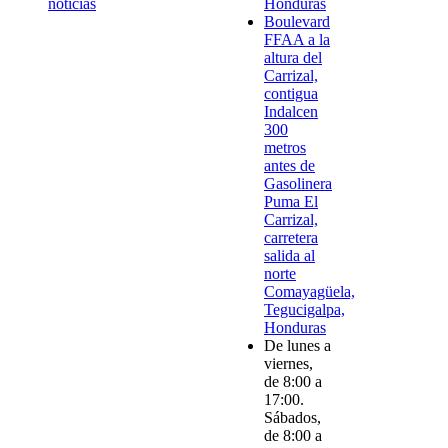
noticias
Honduras
Boulevard
FFAA a la
altura del
Carrizal,
contigua
Indalcen
300
metros
antes de
Gasolinera
Puma El
Carrizal,
carretera
salida al
norte
Comayagüela,
Tegucigalpa,
Honduras
De lunes a
viernes,
de 8:00 a
17:00.
Sábados,
de 8:00 a