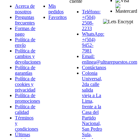
cliente
Acerca de
Mis
nosotros
pedidos
Teléfono:
Preguntas
Favoritos
+(504)
frecuentes
2508-
Formas de
2233
pago
WhatsApp:
Política de
+(504)
envío
9452-
Política de
7981
cambios y
Email:
devoluciones
enlinea@ultrarepuestos.com
Política de
Contáctanos
garantías
Colonia
Política de
Universal,
cookies y
2da calle
privacidad
salida
Política de
vieja a La
promociones
Lima,
Política de
frente a la
calidad
Casa del
Términos
Partido
y
Nacional,
condiciones
San Pedro
Últimas
Sula,