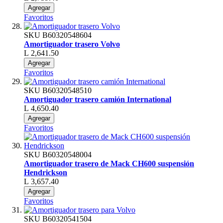
Agregar
Favoritos
SKU
B60320548604
Amortiguador trasero Volvo
L 2,641.50
Agregar
Favoritos
SKU
B60320548510
Amortiguador trasero camión International
L 4,650.40
Agregar
Favoritos
SKU
B60320548004
Amortiguador trasero de Mack CH600 suspensión
Hendrickson
L 3,657.40
Agregar
Favoritos
SKU
B60320541504