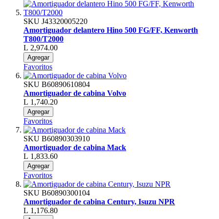
SKU
J43320005220
Amortiguador delantero Hino 500 FG/FF, Kenworth
T800/T2000
L 2,974.00
Agregar
Favoritos
SKU
B60890610804
Amortiguador de cabina Volvo
L 1,740.20
Agregar
Favoritos
SKU
B60890303910
Amortiguador de cabina Mack
L 1,833.60
Agregar
Favoritos
SKU
B60890300104
Amortiguador de cabina Century, Isuzu NPR
L 1,176.80