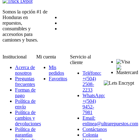
Somos la opción #1 de
Honduras en
repuestos,
consumibles y
accesorios para
camiones y buses.
Institucional
Mi cuenta
Servicio al
cliente
Acerca de
Mis
nosotros
pedidos
Teléfono:
Preguntas
Favoritos
+(504)
frecuentes
2508-
Formas de
2233
pago
WhatsApp:
Política de
+(504)
envío
9452-
Política de
7981
cambios y
Email:
devoluciones
enlinea@ultrarepuestos.com
Política de
Contáctanos
garantías
Colonia