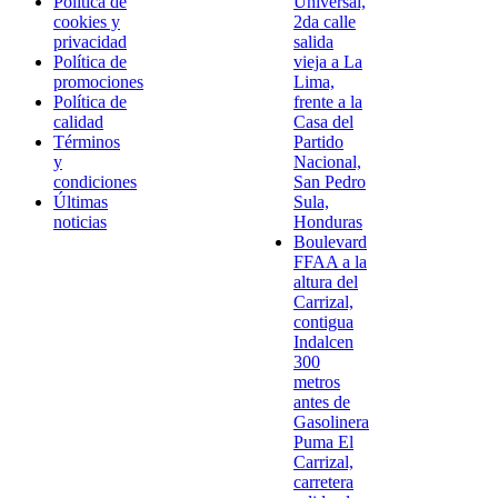
Política de
Universal,
cookies y
2da calle
privacidad
salida
Política de
vieja a La
promociones
Lima,
Política de
frente a la
calidad
Casa del
Términos
Partido
y
Nacional,
condiciones
San Pedro
Últimas
Sula,
noticias
Honduras
Boulevard
FFAA a la
altura del
Carrizal,
contigua
Indalcen
300
metros
antes de
Gasolinera
Puma El
Carrizal,
carretera