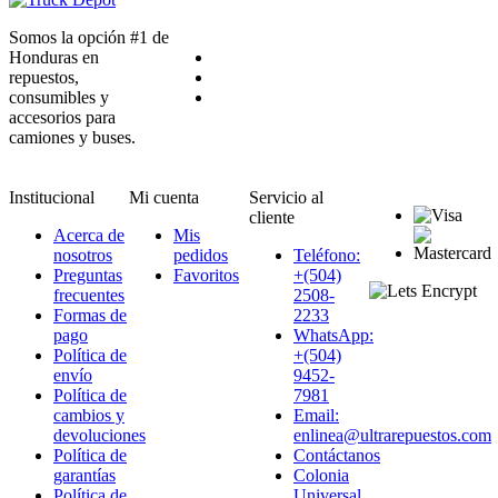
Somos la opción #1 de
Honduras en
repuestos,
consumibles y
accesorios para
camiones y buses.
Institucional
Mi cuenta
Servicio al
cliente
Acerca de
Mis
nosotros
pedidos
Teléfono:
Preguntas
Favoritos
+(504)
frecuentes
2508-
Formas de
2233
pago
WhatsApp:
Política de
+(504)
envío
9452-
Política de
7981
cambios y
Email:
devoluciones
enlinea@ultrarepuestos.com
Política de
Contáctanos
garantías
Colonia
Política de
Universal,