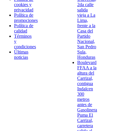
cookies y
2da calle
privacidad
salida
Política de
vieja a La
promociones
Lima,
Política de
frente a la
calidad
Casa del
Términos
Partido
y
Nacional,
condiciones
San Pedro
Últimas
Sula,
noticias
Honduras
Boulevard
FFAA a la
altura del
Carrizal,
contigua
Indalcen
300
metros
antes de
Gasolinera
Puma El
Carrizal,
carretera
salida al