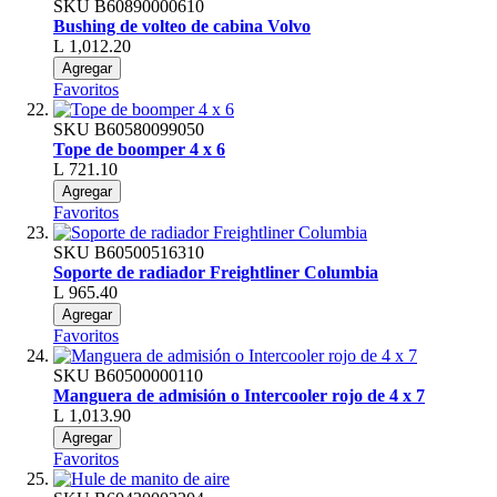
SKU
B60890000610
Bushing de volteo de cabina Volvo
L 1,012.20
Agregar
Favoritos
SKU
B60580099050
Tope de boomper 4 x 6
L 721.10
Agregar
Favoritos
SKU
B60500516310
Soporte de radiador Freightliner Columbia
L 965.40
Agregar
Favoritos
SKU
B60500000110
Manguera de admisión o Intercooler rojo de 4 x 7
L 1,013.90
Agregar
Favoritos