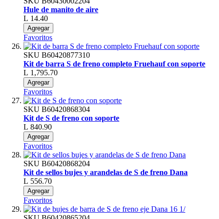
SKU
B60430002204
Hule de manito de aire
L 14.40
Agregar
Favoritos
SKU
B60420877310
Kit de barra S de freno completo Fruehauf con soporte
L 1,795.70
Agregar
Favoritos
SKU
B60420868304
Kit de S de freno con soporte
L 840.90
Agregar
Favoritos
SKU
B60420868204
Kit de sellos bujes y arandelas de S de freno Dana
L 556.70
Agregar
Favoritos
SKU
B60420865204