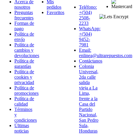
Acerca de
Mis
nosotros
pedidos
Teléfono:
Preguntas
Favoritos
+(504)
frecuentes
2508-
Formas de
2233
pago
WhatsApp:
Política de
+(504)
envío
9452-
Política de
7981
cambios y
Email:
devoluciones
enlinea@ultrarepuestos.com
Política de
Contáctanos
garantías
Colonia
Política de
Universal,
cookies y
2da calle
privacidad
salida
Política de
vieja a La
promociones
Lima,
Política de
frente a la
calidad
Casa del
Términos
Partido
y
Nacional,
condiciones
San Pedro
Últimas
Sula,
noticias
Honduras