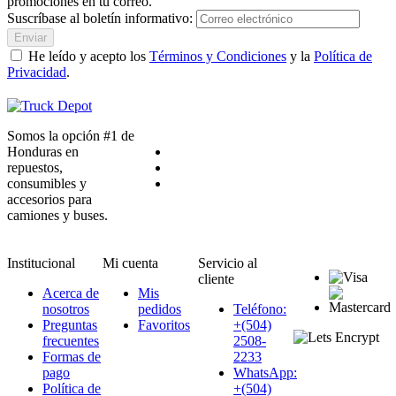
promociones en tu correo.
Suscríbase al boletín informativo:
Enviar
He leído y acepto los
Términos y Condiciones
y la
Política de
Privacidad
.
Somos la opción #1 de
Honduras en
repuestos,
consumibles y
accesorios para
camiones y buses.
Institucional
Mi cuenta
Servicio al
cliente
Acerca de
Mis
nosotros
pedidos
Teléfono:
Preguntas
Favoritos
+(504)
frecuentes
2508-
Formas de
2233
pago
WhatsApp:
Política de
+(504)