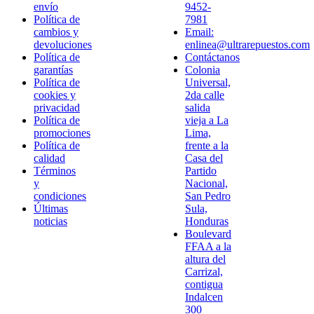
envío
9452-
Política de
7981
cambios y
Email:
devoluciones
enlinea@ultrarepuestos.com
Política de
Contáctanos
garantías
Colonia
Política de
Universal,
cookies y
2da calle
privacidad
salida
Política de
vieja a La
promociones
Lima,
Política de
frente a la
calidad
Casa del
Términos
Partido
y
Nacional,
condiciones
San Pedro
Últimas
Sula,
noticias
Honduras
Boulevard
FFAA a la
altura del
Carrizal,
contigua
Indalcen
300