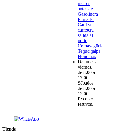
metros
antes de
Gasolinera
Puma El
Carrizal,
carretera
salida al
norte
Comayagüela,
Tegucigalpa,
Honduras
De lunes a
viernes,
de 8:00 a
17:00.
Sábados,
de 8:00 a
12:00
Excepto
festivos.
Tienda