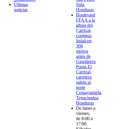
Últimas
Sula,
noticias
Honduras
Boulevard
FFAA a la
altura del
Carrizal,
contigua
Indalcen
300
metros
antes de
Gasolinera
Puma El
Carrizal,
carretera
salida al
norte
Comayagüela,
Tegucigalpa,
Honduras
De lunes a
viernes,
de 8:00 a
17:00.
Sábados,