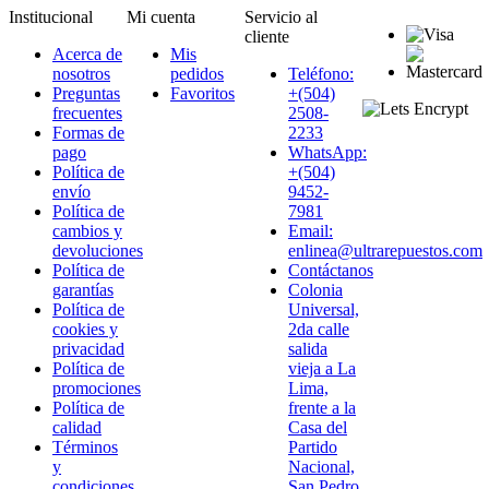
Institucional
Mi cuenta
Servicio al
cliente
Acerca de
Mis
nosotros
pedidos
Teléfono:
Preguntas
Favoritos
+(504)
frecuentes
2508-
Formas de
2233
pago
WhatsApp:
Política de
+(504)
envío
9452-
Política de
7981
cambios y
Email:
devoluciones
enlinea@ultrarepuestos.com
Política de
Contáctanos
garantías
Colonia
Política de
Universal,
cookies y
2da calle
privacidad
salida
Política de
vieja a La
promociones
Lima,
Política de
frente a la
calidad
Casa del
Términos
Partido
y
Nacional,
condiciones
San Pedro