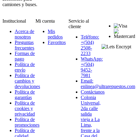
camiones y buses.
Institucional
Mi cuenta
Servicio al
cliente
Acerca de
Mis
nosotros
pedidos
Teléfono:
Preguntas
Favoritos
+(504)
frecuentes
2508-
Formas de
2233
pago
WhatsApp:
Política de
+(504)
envío
9452-
Política de
7981
cambios y
Email:
devoluciones
enlinea@ultrarepuestos.com
Política de
Contáctanos
garantías
Colonia
Política de
Universal,
cookies y
2da calle
privacidad
salida
Política de
vieja a La
promociones
Lima,
Política de
frente a la
calidad
Casa del