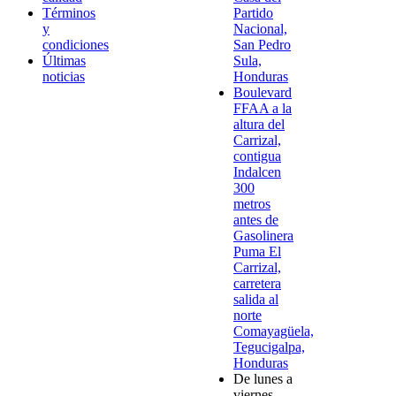
Términos
Partido
y
Nacional,
condiciones
San Pedro
Últimas
Sula,
noticias
Honduras
Boulevard
FFAA a la
altura del
Carrizal,
contigua
Indalcen
300
metros
antes de
Gasolinera
Puma El
Carrizal,
carretera
salida al
norte
Comayagüela,
Tegucigalpa,
Honduras
De lunes a
viernes,