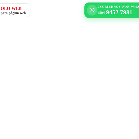
ESCRÍBENOS POR WH
SOLO WEB
9452 7981
o para
página web
+504