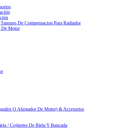
sorios
ación
ción
 Tanques De Compensacion Para Radiador
a De Motor
or
agador O Ahogador De Motor) & Accesorios
iela / Cojinetes De Biela Y Bancada