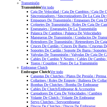
Transmisión
Transmisión
Ver todo
Caja De Velocidad / Caja De Cambios / Caja De 
Sincronizadores / Sincronizadores De La Caja De
Empaques De Transmisión / Empaques De Caja De
Cojinetes De Transmisión / Roles De Caja De Cam
Engranajes / Engranajes De La Transmisión
Palanca De Cambios / Palanca De Velocidades
Mangueras De Transmisión / Conductos De Trans
Retendores De Transmisión / Retenedores De Ca
Cruces De Cardán / Cruces De Barra / Crucetas 
Soportes De Cardán / Soporte De Barra / Soporte
Valvulas De Transmisión / Valvulas De Caja De C
Cables De Cambio Y Neutro / Cables De Cambio 
Yugos / Coupling / Yugo De La Transmisión
Embrague Clutch
Embrague Clutch
Ver todo
Canastas De Clutches / Platos De Presión / Prens
Collarines / Roles De Empuje / Balinera De Colla
Bombas De Clutches / Bomba De Embrague
Cables De Clutch/Embrague & Accesorios
Cargadores De Caja De Velocidades / Cambios
Volante De Clutch / Volante De Embrague
Servo Clutches / Servoembrague
Discos De Clutches / Discos De Embrague