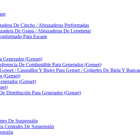
ape
zadera De Cincho / Abrazaderas Preformadas
azadera De Grapa / Abrazaderas De Lengüetas
Conformado Para Escape
ra Generador (Genset)
ferencia De Combustible Para Generador (Genset)
 Genset / Casquillos Y Bujes Para Genset / Cojinetes De Biela Y Banc
r (Genset)
nerador (Genset)
set)
 De Distribución Para Generador (Genset)
ortes De Suspensión
llos Centrales De Suspensión
pensión