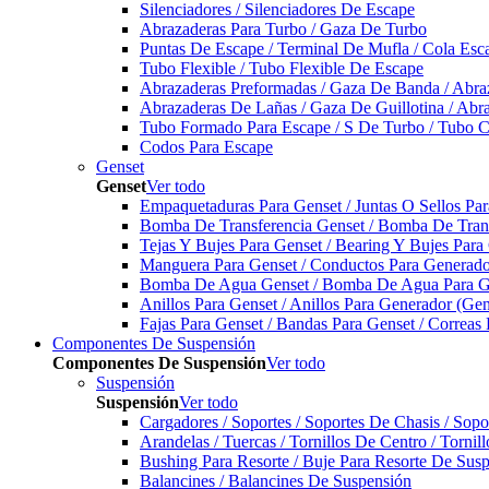
Silenciadores / Silenciadores De Escape
Abrazaderas Para Turbo / Gaza De Turbo
Puntas De Escape / Terminal De Mufla / Cola Esc
Tubo Flexible / Tubo Flexible De Escape
Abrazaderas Preformadas / Gaza De Banda / Abra
Abrazaderas De Lañas / Gaza De Guillotina / Abr
Tubo Formado Para Escape / S De Turbo / Tubo 
Codos Para Escape
Genset
Genset
Ver todo
Empaquetaduras Para Genset / Juntas O Sellos Pa
Bomba De Transferencia Genset / Bomba De Trans
Tejas Y Bujes Para Genset / Bearing Y Bujes Para
Manguera Para Genset / Conductos Para Generado
Bomba De Agua Genset / Bomba De Agua Para Ge
Anillos Para Genset / Anillos Para Generador (Gen
Fajas Para Genset / Bandas Para Genset / Correas
Componentes De Suspensión
Componentes De Suspensión
Ver todo
Suspensión
Suspensión
Ver todo
Cargadores / Soportes / Soportes De Chasis / Sop
Arandelas / Tuercas / Tornillos De Centro / Torni
Bushing Para Resorte / Buje Para Resorte De Sus
Balancines / Balancines De Suspensión