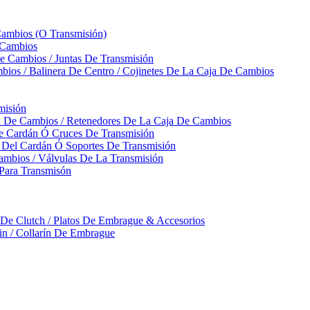
Cambios (O Transmisión)
 Cambios
 Cambios / Juntas De Transmisión
bios / Balinera De Centro / Cojinetes De La Caja De Cambios
misión
ja De Cambios / Retenedores De La Caja De Cambios
De Cardán Ó Cruces De Transmisión
s Del Cardán Ó Soportes De Transmisión
ambios / Válvulas De La Transmisión
Para Transmisón
a De Clutch / Platos De Embrague & Accesorios
rin / Collarín De Embrague