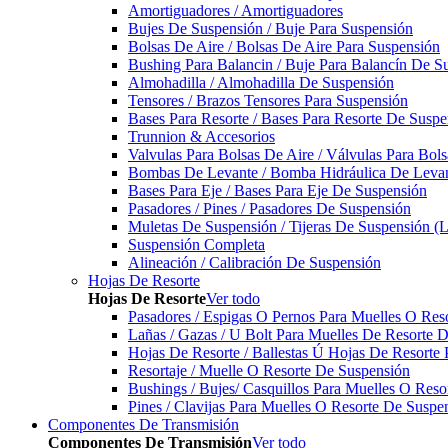
Amortiguadores / Amortiguadores
Bujes De Suspensión / Buje Para Suspensión
Bolsas De Aire / Bolsas De Aire Para Suspensión
Bushing Para Balancin / Buje Para Balancín De S
Almohadilla / Almohadilla De Suspensión
Tensores / Brazos Tensores Para Suspensión
Bases Para Resorte / Bases Para Resorte De Suspe
Trunnion & Accesorios
Valvulas Para Bolsas De Aire / Válvulas Para Bol
Bombas De Levante / Bomba Hidráulica De Leva
Bases Para Eje / Bases Para Eje De Suspensión
Pasadores / Pines / Pasadores De Suspensión
Muletas De Suspensión / Tijeras De Suspensión (L
Suspensión Completa
Alineación / Calibración De Suspensión
Hojas De Resorte
Hojas De Resorte
Ver todo
Pasadores / Espigas O Pernos Para Muelles O Res
Lañas / Gazas / U Bolt Para Muelles De Resorte 
Hojas De Resorte / Ballestas Ú Hojas De Resorte 
Resortaje / Muelle O Resorte De Suspensión
Bushings / Bujes/ Casquillos Para Muelles O Res
Pines / Clavijas Para Muelles O Resorte De Suspe
Componentes De Transmisión
Componentes De Transmisión
Ver todo