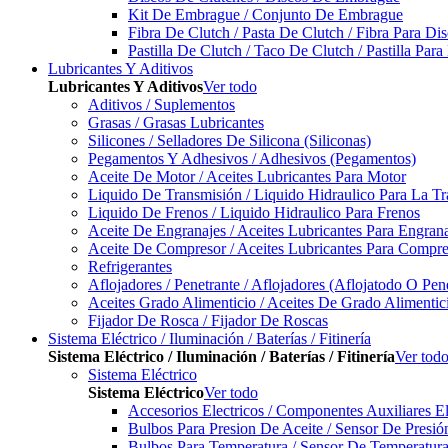
Kit De Embrague / Conjunto De Embrague
Fibra De Clutch / Pasta De Clutch / Fibra Para D
Pastilla De Clutch / Taco De Clutch / Pastilla Pa
Lubricantes Y Aditivos
Lubricantes Y Aditivos
Ver todo
Aditivos / Suplementos
Grasas / Grasas Lubricantes
Silicones / Selladores De Silicona (Siliconas)
Pegamentos Y Adhesivos / Adhesivos (Pegamentos)
Aceite De Motor / Aceites Lubricantes Para Motor
Liquido De Transmisión / Liquido Hidraulico Para La T
Liquido De Frenos / Liquido Hidraulico Para Frenos
Aceite De Engranajes / Aceites Lubricantes Para Engran
Aceite De Compresor / Aceites Lubricantes Para Compre
Refrigerantes
Aflojadores / Penetrante / Aflojadores (Aflojatodo O Pen
Aceites Grado Alimenticio / Aceites De Grado Alimentic
Fijador De Rosca / Fijador De Roscas
Sistema Eléctrico / Iluminación / Baterías / Fitinería
Sistema Eléctrico / Iluminación / Baterías / Fitinería
Ver tod
Sistema Eléctrico
Sistema Eléctrico
Ver todo
Accesorios Electricos / Componentes Auxiliares El
Bulbos Para Presion De Aceite / Sensor De Presió
Bulbos Para Temperatura / Sensor De Temperatura