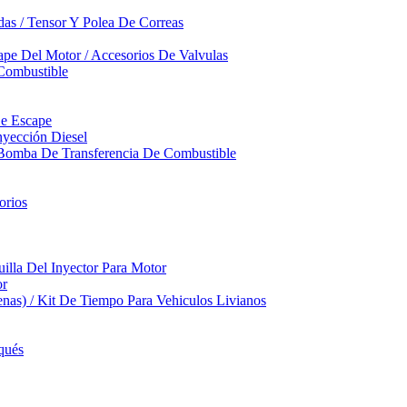
das / Tensor Y Polea De Correas
pe Del Motor / Accesorios De Valvulas
Combustible
De Escape
yección Diesel
 Bomba De Transferencia De Combustible
orios
illa Del Inyector Para Motor
or
nas) / Kit De Tiempo Para Vehiculos Livianos
qués