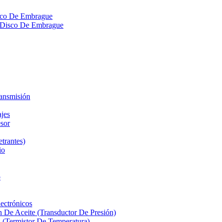
isco De Embrague
ra Disco De Embrague
ransmisión
ajes
sor
etrantes)
io
o
ectrónicos
n De Aceite (Transductor De Presión)
 (Termistor De Temperatura)