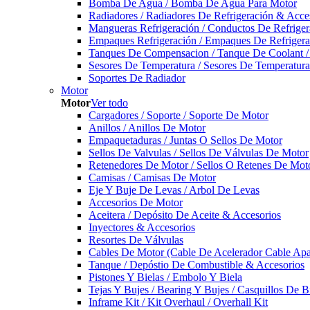
Bomba De Agua / Bomba De Agua Para Motor
Radiadores / Radiadores De Refrigeración & Acce
Mangueras Refrigeración / Conductos De Refriger
Empaques Refrigeración / Empaques De Refrigera
Tanques De Compensacion / Tanque De Coolant /
Sesores De Temperatura / Sesores De Temperatur
Soportes De Radiador
Motor
Motor
Ver todo
Cargadores / Soporte / Soporte De Motor
Anillos / Anillos De Motor
Empaquetaduras / Juntas O Sellos De Motor
Sellos De Valvulas / Sellos De Válvulas De Motor
Retenedores De Motor / Sellos O Retenes De Mot
Camisas / Camisas De Motor
Eje Y Buje De Levas / Arbol De Levas
Accesorios De Motor
Aceitera / Depósito De Aceite & Accesorios
Inyectores & Accesorios
Resortes De Válvulas
Cables De Motor (Cable De Acelerador Cable Ap
Tanque / Depóstio De Combustible & Accesorios
Pistones Y Bielas / Embolo Y Biela
Tejas Y Bujes / Bearing Y Bujes / Casquillos De B
Inframe Kit / Kit Overhaul / Overhall Kit