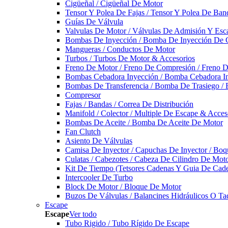
Cigüeñal / Cigüeñal De Motor
Tensor Y Polea De Fajas / Tensor Y Polea De Ban
Guías De Válvula
Valvulas De Motor / Válvulas De Admisión Y Esca
Bombas De Inyección / Bomba De Inyección De 
Mangueras / Conductos De Motor
Turbos / Turbos De Motor & Accesorios
Freno De Motor / Freno De Compresión / Freno 
Bombas Cebadora Inyección / Bomba Cebadora In
Bombas De Transferencia / Bomba De Trasiego /
Compresor
Fajas / Bandas / Correa De Distribución
Manifold / Colector / Multiple De Escape & Acces
Bombas De Aceite / Bomba De Aceite De Motor
Fan Clutch
Asiento De Válvulas
Camisa De Inyector / Capuchas De Inyector / Boqu
Culatas / Cabezotes / Cabeza De Cilindro De Mot
Kit De Tiempo (Tetsores Cadenas Y Guia De Cade
Intercooler De Turbo
Block De Motor / Bloque De Motor
Buzos De Válvulas / Balancines Hidráulicos O Ta
Escape
Escape
Ver todo
Tubo Rigido / Tubo Rígido De Escape