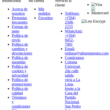
Institucional
Mi cuenta
Servicio al
cliente
Acerca de
Mis
nosotros
pedidos
Teléfono:
Preguntas
Favoritos
+(504)
frecuentes
2508-
Formas de
2233
pago
WhatsApp:
Política de
+(504)
envío
9452-
Política de
7981
cambios y
Email:
devoluciones
enlinea@ultrarepuestos.com
Política de
Contáctanos
garantías
Colonia
Política de
Universal,
cookies y
2da calle
privacidad
salida
Política de
vieja a La
promociones
Lima,
Política de
frente a la
calidad
Casa del
Términos
Partido
y
Nacional,
condiciones
San Pedro