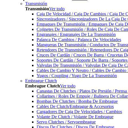
Transmisión
Transmisión
Ver todo
Caja De Velocidad / Caja De Cambios / Caja De 
Sincronizadores / Sincronizadores De La Caja De
Empaques De Transmisión / Empaques De Caja De
Cojinetes De Transmisión / Roles De Caja De Cam
Engranajes / Engranajes De La Transmisión
Palanca De Cambios / Palanca De Velocidades
Mangueras De Transmisión / Conductos De Trans
Retendores De Transmisión / Retenedores De Ca
Cruces De Cardán / Cruces De Barra / Crucetas 
Soportes De Cardán / Soporte De Barra / Soporte
Valvulas De Transmisión / Valvulas De Caja De C
Cables De Cambio Y Neutro / Cables De Cambio 
Yugos / Coupling / Yugo De La Transmisión
Embrague Clutch
Embrague Clutch
Ver todo
Canastas De Clutches / Platos De Presión / Prens
Collarines / Roles De Empuje / Balinera De Colla
Bombas De Clutches / Bomba De Embrague
Cables De Clutch/Embrague & Accesorios
Cargadores De Caja De Velocidades / Cambios
Volante De Clutch / Volante De Embrague
Servo Clutches / Servoembrague
Discos De Clutches / Discos De Embrague