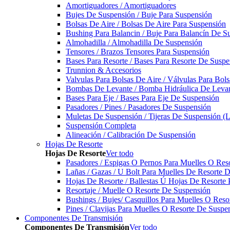
Amortiguadores / Amortiguadores
Bujes De Suspensión / Buje Para Suspensión
Bolsas De Aire / Bolsas De Aire Para Suspensión
Bushing Para Balancin / Buje Para Balancín De S
Almohadilla / Almohadilla De Suspensión
Tensores / Brazos Tensores Para Suspensión
Bases Para Resorte / Bases Para Resorte De Suspe
Trunnion & Accesorios
Valvulas Para Bolsas De Aire / Válvulas Para Bol
Bombas De Levante / Bomba Hidráulica De Leva
Bases Para Eje / Bases Para Eje De Suspensión
Pasadores / Pines / Pasadores De Suspensión
Muletas De Suspensión / Tijeras De Suspensión (L
Suspensión Completa
Alineación / Calibración De Suspensión
Hojas De Resorte
Hojas De Resorte
Ver todo
Pasadores / Espigas O Pernos Para Muelles O Res
Lañas / Gazas / U Bolt Para Muelles De Resorte 
Hojas De Resorte / Ballestas Ú Hojas De Resorte 
Resortaje / Muelle O Resorte De Suspensión
Bushings / Bujes/ Casquillos Para Muelles O Res
Pines / Clavijas Para Muelles O Resorte De Suspe
Componentes De Transmisión
Componentes De Transmisión
Ver todo