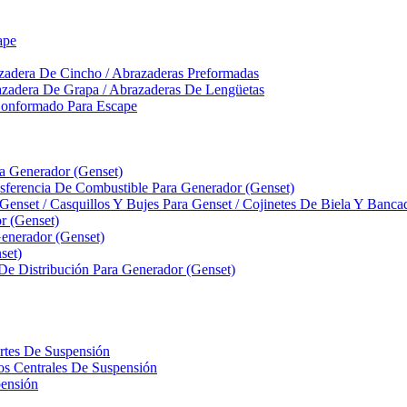
ape
zadera De Cincho / Abrazaderas Preformadas
azadera De Grapa / Abrazaderas De Lengüetas
Conformado Para Escape
ra Generador (Genset)
ferencia De Combustible Para Generador (Genset)
 Genset / Casquillos Y Bujes Para Genset / Cojinetes De Biela Y Banc
r (Genset)
nerador (Genset)
set)
 De Distribución Para Generador (Genset)
ortes De Suspensión
llos Centrales De Suspensión
pensión