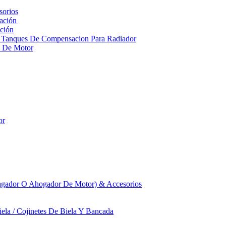
sorios
ación
ción
 Tanques De Compensacion Para Radiador
a De Motor
or
agador O Ahogador De Motor) & Accesorios
iela / Cojinetes De Biela Y Bancada