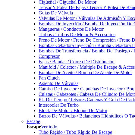
Cigüeñal / Cigüeñal De Motor
Tensor Y Polea De Fajas / Tensor Y Polea De Ban
Guías De Válvula
Valvulas De Motor / Válvulas De Admisión Y Esca
Bombas De Inyección / Bomba De Inyección De 
Mangueras / Conductos De Motor
Turbos / Turbos De Motor & Accesorios
Freno De Motor / Freno De Compresión / Freno 
Bombas Cebadora Inyección / Bomba Cebadora In
Bombas De Transferencia / Bomba De Trasiego /
Compresor
Fajas / Bandas / Correa De Distribución
Manifold / Colector / Multiple De Escape & Acces
Bombas De Aceite / Bomba De Aceite De Motor
Fan Clutch
Asiento De Válvulas
Camisa De Inyector / Capuchas De Inyector / Boqu
Culatas / Cabezotes / Cabeza De Cilindro De Mot
Kit De Tiempo (Tetsores Cadenas Y Guia De Cade
Intercooler De Turbo
Block De Motor / Bloque De Motor
Buzos De Válvulas / Balancines Hidráulicos O Ta
Escape
Escape
Ver todo
Tubo Rigido / Tubo Rígido De Escape