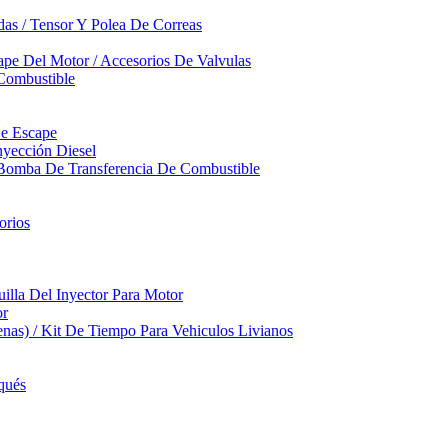
das / Tensor Y Polea De Correas
pe Del Motor / Accesorios De Valvulas
Combustible
De Escape
yección Diesel
 Bomba De Transferencia De Combustible
orios
illa Del Inyector Para Motor
or
nas) / Kit De Tiempo Para Vehiculos Livianos
qués