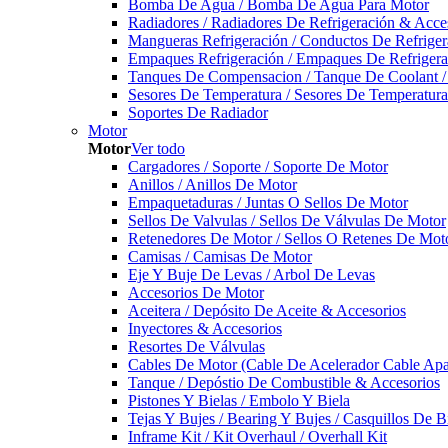
Bomba De Agua / Bomba De Agua Para Motor
Radiadores / Radiadores De Refrigeración & Acce
Mangueras Refrigeración / Conductos De Refriger
Empaques Refrigeración / Empaques De Refrigera
Tanques De Compensacion / Tanque De Coolant /
Sesores De Temperatura / Sesores De Temperatur
Soportes De Radiador
Motor
Motor
Ver todo
Cargadores / Soporte / Soporte De Motor
Anillos / Anillos De Motor
Empaquetaduras / Juntas O Sellos De Motor
Sellos De Valvulas / Sellos De Válvulas De Motor
Retenedores De Motor / Sellos O Retenes De Mot
Camisas / Camisas De Motor
Eje Y Buje De Levas / Arbol De Levas
Accesorios De Motor
Aceitera / Depósito De Aceite & Accesorios
Inyectores & Accesorios
Resortes De Válvulas
Cables De Motor (Cable De Acelerador Cable Ap
Tanque / Depóstio De Combustible & Accesorios
Pistones Y Bielas / Embolo Y Biela
Tejas Y Bujes / Bearing Y Bujes / Casquillos De B
Inframe Kit / Kit Overhaul / Overhall Kit