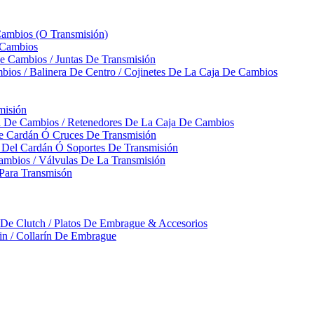
Cambios (O Transmisión)
 Cambios
 Cambios / Juntas De Transmisión
bios / Balinera De Centro / Cojinetes De La Caja De Cambios
misión
ja De Cambios / Retenedores De La Caja De Cambios
De Cardán Ó Cruces De Transmisión
s Del Cardán Ó Soportes De Transmisión
ambios / Válvulas De La Transmisión
Para Transmisón
a De Clutch / Platos De Embrague & Accesorios
rin / Collarín De Embrague