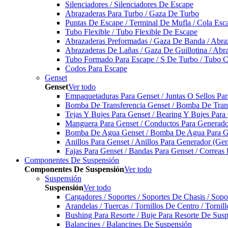
Silenciadores / Silenciadores De Escape
Abrazaderas Para Turbo / Gaza De Turbo
Puntas De Escape / Terminal De Mufla / Cola Esc
Tubo Flexible / Tubo Flexible De Escape
Abrazaderas Preformadas / Gaza De Banda / Abra
Abrazaderas De Lañas / Gaza De Guillotina / Abr
Tubo Formado Para Escape / S De Turbo / Tubo 
Codos Para Escape
Genset
Genset
Ver todo
Empaquetaduras Para Genset / Juntas O Sellos Pa
Bomba De Transferencia Genset / Bomba De Trans
Tejas Y Bujes Para Genset / Bearing Y Bujes Para
Manguera Para Genset / Conductos Para Generado
Bomba De Agua Genset / Bomba De Agua Para Ge
Anillos Para Genset / Anillos Para Generador (Gen
Fajas Para Genset / Bandas Para Genset / Correas
Componentes De Suspensión
Componentes De Suspensión
Ver todo
Suspensión
Suspensión
Ver todo
Cargadores / Soportes / Soportes De Chasis / Sop
Arandelas / Tuercas / Tornillos De Centro / Torni
Bushing Para Resorte / Buje Para Resorte De Sus
Balancines / Balancines De Suspensión