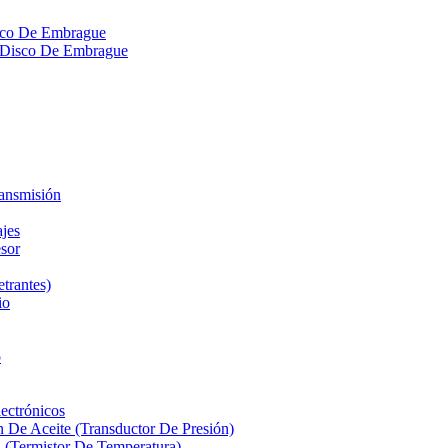
isco De Embrague
ra Disco De Embrague
ransmisión
ajes
sor
etrantes)
io
o
ectrónicos
n De Aceite (Transductor De Presión)
 (Termistor De Temperatura)