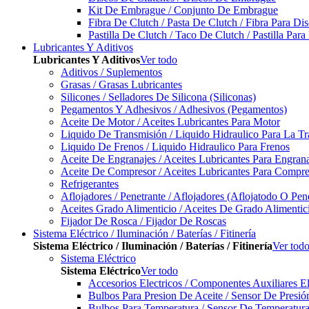
Kit De Embrague / Conjunto De Embrague
Fibra De Clutch / Pasta De Clutch / Fibra Para D
Pastilla De Clutch / Taco De Clutch / Pastilla Pa
Lubricantes Y Aditivos
Lubricantes Y Aditivos
Ver todo
Aditivos / Suplementos
Grasas / Grasas Lubricantes
Silicones / Selladores De Silicona (Siliconas)
Pegamentos Y Adhesivos / Adhesivos (Pegamentos)
Aceite De Motor / Aceites Lubricantes Para Motor
Liquido De Transmisión / Liquido Hidraulico Para La T
Liquido De Frenos / Liquido Hidraulico Para Frenos
Aceite De Engranajes / Aceites Lubricantes Para Engran
Aceite De Compresor / Aceites Lubricantes Para Compre
Refrigerantes
Aflojadores / Penetrante / Aflojadores (Aflojatodo O Pen
Aceites Grado Alimenticio / Aceites De Grado Alimentic
Fijador De Rosca / Fijador De Roscas
Sistema Eléctrico / Iluminación / Baterías / Fitinería
Sistema Eléctrico / Iluminación / Baterías / Fitinería
Ver tod
Sistema Eléctrico
Sistema Eléctrico
Ver todo
Accesorios Electricos / Componentes Auxiliares El
Bulbos Para Presion De Aceite / Sensor De Presió
Bulbos Para Temperatura / Sensor De Temperatura