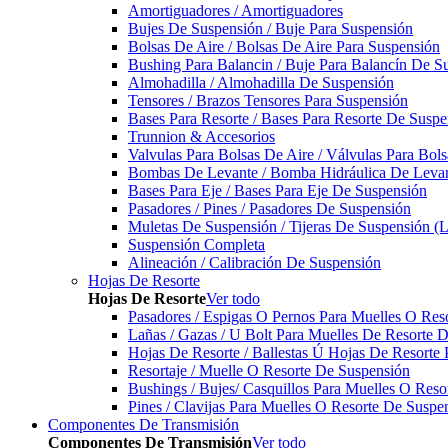
Amortiguadores / Amortiguadores
Bujes De Suspensión / Buje Para Suspensión
Bolsas De Aire / Bolsas De Aire Para Suspensión
Bushing Para Balancin / Buje Para Balancín De S
Almohadilla / Almohadilla De Suspensión
Tensores / Brazos Tensores Para Suspensión
Bases Para Resorte / Bases Para Resorte De Suspe
Trunnion & Accesorios
Valvulas Para Bolsas De Aire / Válvulas Para Bol
Bombas De Levante / Bomba Hidráulica De Leva
Bases Para Eje / Bases Para Eje De Suspensión
Pasadores / Pines / Pasadores De Suspensión
Muletas De Suspensión / Tijeras De Suspensión (L
Suspensión Completa
Alineación / Calibración De Suspensión
Hojas De Resorte
Hojas De Resorte
Ver todo
Pasadores / Espigas O Pernos Para Muelles O Res
Lañas / Gazas / U Bolt Para Muelles De Resorte 
Hojas De Resorte / Ballestas Ú Hojas De Resorte 
Resortaje / Muelle O Resorte De Suspensión
Bushings / Bujes/ Casquillos Para Muelles O Res
Pines / Clavijas Para Muelles O Resorte De Suspe
Componentes De Transmisión
Componentes De Transmisión
Ver todo