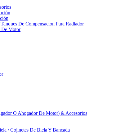
sorios
ación
ción
 Tanques De Compensacion Para Radiador
a De Motor
or
agador O Ahogador De Motor) & Accesorios
iela / Cojinetes De Biela Y Bancada