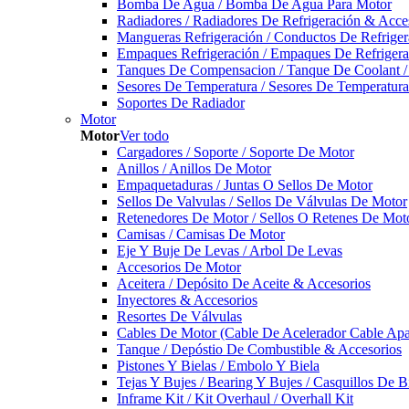
Bomba De Agua / Bomba De Agua Para Motor
Radiadores / Radiadores De Refrigeración & Acce
Mangueras Refrigeración / Conductos De Refriger
Empaques Refrigeración / Empaques De Refrigera
Tanques De Compensacion / Tanque De Coolant /
Sesores De Temperatura / Sesores De Temperatur
Soportes De Radiador
Motor
Motor
Ver todo
Cargadores / Soporte / Soporte De Motor
Anillos / Anillos De Motor
Empaquetaduras / Juntas O Sellos De Motor
Sellos De Valvulas / Sellos De Válvulas De Motor
Retenedores De Motor / Sellos O Retenes De Mot
Camisas / Camisas De Motor
Eje Y Buje De Levas / Arbol De Levas
Accesorios De Motor
Aceitera / Depósito De Aceite & Accesorios
Inyectores & Accesorios
Resortes De Válvulas
Cables De Motor (Cable De Acelerador Cable Ap
Tanque / Depóstio De Combustible & Accesorios
Pistones Y Bielas / Embolo Y Biela
Tejas Y Bujes / Bearing Y Bujes / Casquillos De B
Inframe Kit / Kit Overhaul / Overhall Kit