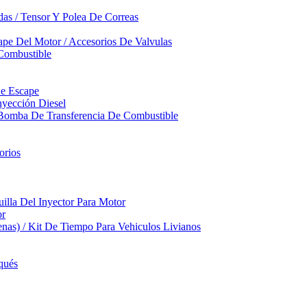
das / Tensor Y Polea De Correas
pe Del Motor / Accesorios De Valvulas
Combustible
De Escape
yección Diesel
 Bomba De Transferencia De Combustible
orios
illa Del Inyector Para Motor
or
nas) / Kit De Tiempo Para Vehiculos Livianos
qués