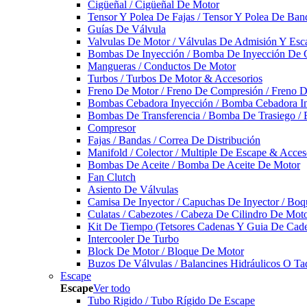
Cigüeñal / Cigüeñal De Motor
Tensor Y Polea De Fajas / Tensor Y Polea De Ban
Guías De Válvula
Valvulas De Motor / Válvulas De Admisión Y Esca
Bombas De Inyección / Bomba De Inyección De 
Mangueras / Conductos De Motor
Turbos / Turbos De Motor & Accesorios
Freno De Motor / Freno De Compresión / Freno 
Bombas Cebadora Inyección / Bomba Cebadora In
Bombas De Transferencia / Bomba De Trasiego /
Compresor
Fajas / Bandas / Correa De Distribución
Manifold / Colector / Multiple De Escape & Acces
Bombas De Aceite / Bomba De Aceite De Motor
Fan Clutch
Asiento De Válvulas
Camisa De Inyector / Capuchas De Inyector / Boqu
Culatas / Cabezotes / Cabeza De Cilindro De Mot
Kit De Tiempo (Tetsores Cadenas Y Guia De Cade
Intercooler De Turbo
Block De Motor / Bloque De Motor
Buzos De Válvulas / Balancines Hidráulicos O Ta
Escape
Escape
Ver todo
Tubo Rigido / Tubo Rígido De Escape