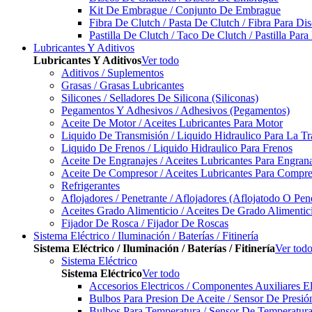
Kit De Embrague / Conjunto De Embrague
Fibra De Clutch / Pasta De Clutch / Fibra Para D
Pastilla De Clutch / Taco De Clutch / Pastilla Pa
Lubricantes Y Aditivos
Lubricantes Y Aditivos
Ver todo
Aditivos / Suplementos
Grasas / Grasas Lubricantes
Silicones / Selladores De Silicona (Siliconas)
Pegamentos Y Adhesivos / Adhesivos (Pegamentos)
Aceite De Motor / Aceites Lubricantes Para Motor
Liquido De Transmisión / Liquido Hidraulico Para La T
Liquido De Frenos / Liquido Hidraulico Para Frenos
Aceite De Engranajes / Aceites Lubricantes Para Engran
Aceite De Compresor / Aceites Lubricantes Para Compre
Refrigerantes
Aflojadores / Penetrante / Aflojadores (Aflojatodo O Pen
Aceites Grado Alimenticio / Aceites De Grado Alimentic
Fijador De Rosca / Fijador De Roscas
Sistema Eléctrico / Iluminación / Baterías / Fitinería
Sistema Eléctrico / Iluminación / Baterías / Fitinería
Ver tod
Sistema Eléctrico
Sistema Eléctrico
Ver todo
Accesorios Electricos / Componentes Auxiliares El
Bulbos Para Presion De Aceite / Sensor De Presió
Bulbos Para Temperatura / Sensor De Temperatura