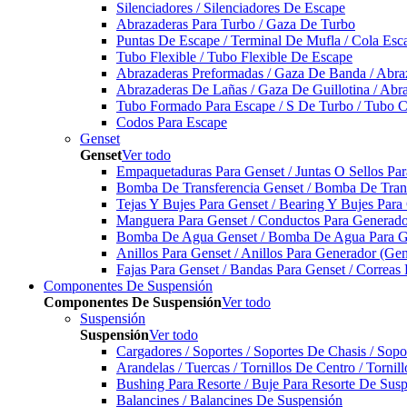
Silenciadores / Silenciadores De Escape
Abrazaderas Para Turbo / Gaza De Turbo
Puntas De Escape / Terminal De Mufla / Cola Esc
Tubo Flexible / Tubo Flexible De Escape
Abrazaderas Preformadas / Gaza De Banda / Abra
Abrazaderas De Lañas / Gaza De Guillotina / Abr
Tubo Formado Para Escape / S De Turbo / Tubo 
Codos Para Escape
Genset
Genset
Ver todo
Empaquetaduras Para Genset / Juntas O Sellos Pa
Bomba De Transferencia Genset / Bomba De Trans
Tejas Y Bujes Para Genset / Bearing Y Bujes Para
Manguera Para Genset / Conductos Para Generado
Bomba De Agua Genset / Bomba De Agua Para Ge
Anillos Para Genset / Anillos Para Generador (Gen
Fajas Para Genset / Bandas Para Genset / Correas
Componentes De Suspensión
Componentes De Suspensión
Ver todo
Suspensión
Suspensión
Ver todo
Cargadores / Soportes / Soportes De Chasis / Sop
Arandelas / Tuercas / Tornillos De Centro / Torni
Bushing Para Resorte / Buje Para Resorte De Sus
Balancines / Balancines De Suspensión