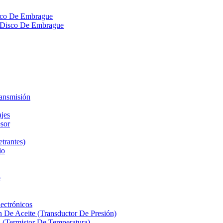
isco De Embrague
ra Disco De Embrague
ransmisión
ajes
sor
etrantes)
io
o
ectrónicos
n De Aceite (Transductor De Presión)
 (Termistor De Temperatura)