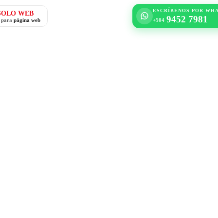
ESCRÍBENOS POR WH
SOLO WEB
9452 7981
o para
página web
+504