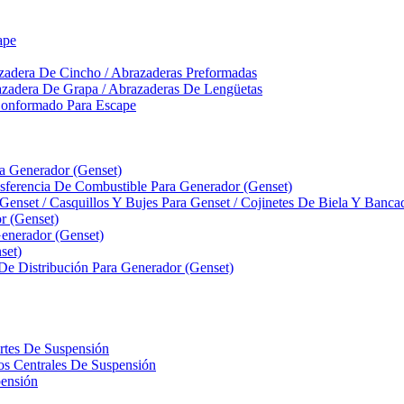
ape
zadera De Cincho / Abrazaderas Preformadas
azadera De Grapa / Abrazaderas De Lengüetas
Conformado Para Escape
ra Generador (Genset)
ferencia De Combustible Para Generador (Genset)
 Genset / Casquillos Y Bujes Para Genset / Cojinetes De Biela Y Banc
r (Genset)
nerador (Genset)
set)
 De Distribución Para Generador (Genset)
ortes De Suspensión
llos Centrales De Suspensión
pensión