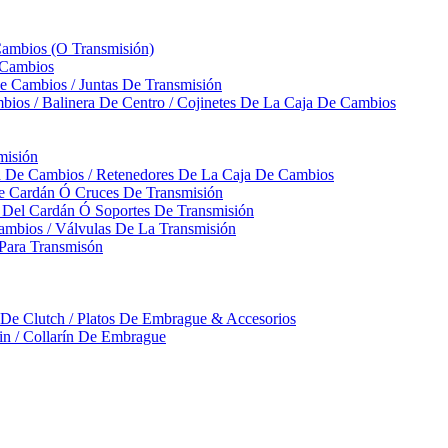
Cambios (O Transmisión)
 Cambios
 Cambios / Juntas De Transmisión
bios / Balinera De Centro / Cojinetes De La Caja De Cambios
misión
ja De Cambios / Retenedores De La Caja De Cambios
De Cardán Ó Cruces De Transmisión
s Del Cardán Ó Soportes De Transmisión
ambios / Válvulas De La Transmisión
Para Transmisón
a De Clutch / Platos De Embrague & Accesorios
rin / Collarín De Embrague