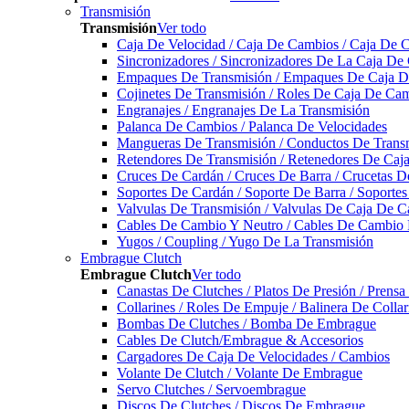
Transmisión
Transmisión
Ver todo
Caja De Velocidad / Caja De Cambios / Caja De 
Sincronizadores / Sincronizadores De La Caja De
Empaques De Transmisión / Empaques De Caja De
Cojinetes De Transmisión / Roles De Caja De Cam
Engranajes / Engranajes De La Transmisión
Palanca De Cambios / Palanca De Velocidades
Mangueras De Transmisión / Conductos De Trans
Retendores De Transmisión / Retenedores De Ca
Cruces De Cardán / Cruces De Barra / Crucetas 
Soportes De Cardán / Soporte De Barra / Soporte
Valvulas De Transmisión / Valvulas De Caja De C
Cables De Cambio Y Neutro / Cables De Cambio 
Yugos / Coupling / Yugo De La Transmisión
Embrague Clutch
Embrague Clutch
Ver todo
Canastas De Clutches / Platos De Presión / Prens
Collarines / Roles De Empuje / Balinera De Colla
Bombas De Clutches / Bomba De Embrague
Cables De Clutch/Embrague & Accesorios
Cargadores De Caja De Velocidades / Cambios
Volante De Clutch / Volante De Embrague
Servo Clutches / Servoembrague
Discos De Clutches / Discos De Embrague