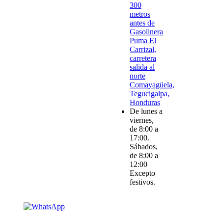
300
metros
antes de
Gasolinera
Puma El
Carrizal,
carretera
salida al
norte
Comayagüela,
Tegucigalpa,
Honduras
De lunes a
viernes,
de 8:00 a
17:00.
Sábados,
de 8:00 a
12:00
Excepto
festivos.