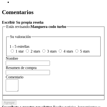
Comentarios
Escribir Su propia reseña
Estás revisando:
Manguera codo turbo
Su valoración
1 - 5 estrellas
1 star
2 stars
3 stars
4 stars
5 stars
Nombre
Resumen de compra
Comentario
Agregar