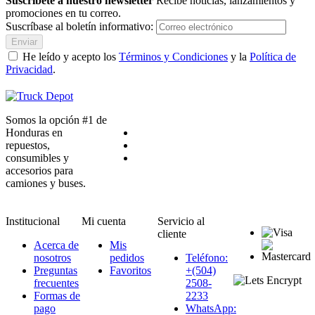
Suscríbete a nuestro newsletter
Recibe noticias, lanzamientos y
promociones en tu correo.
Suscríbase al boletín informativo:
Enviar
He leído y acepto los
Términos y Condiciones
y la
Política de
Privacidad
.
Somos la opción #1 de
Honduras en
repuestos,
consumibles y
accesorios para
camiones y buses.
Institucional
Mi cuenta
Servicio al
cliente
Acerca de
Mis
nosotros
pedidos
Teléfono:
Preguntas
Favoritos
+(504)
frecuentes
2508-
Formas de
2233
pago
WhatsApp: