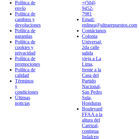
Política de
+(504)
envío
9452-
Política de
7981
cambios y
Email:
devoluciones
enlinea@ultrarepuestos.com
Política de
Contáctanos
garantías
Colonia
Política de
Universal,
cookies y
2da calle
privacidad
salida
Política de
vieja a La
promociones
Lima,
Política de
frente a la
calidad
Casa del
Términos
Partido
y
Nacional,
condiciones
San Pedro
Últimas
Sula,
noticias
Honduras
Boulevard
FFAA a la
altura del
Carrizal,
contigua
Indalcen