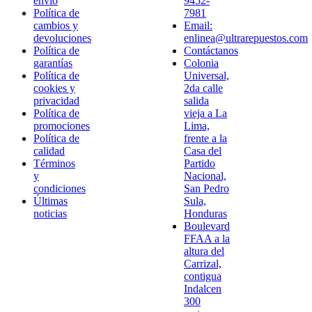
envío
9452-
Política de
7981
cambios y
Email:
devoluciones
enlinea@ultrarepuestos.com
Política de
Contáctanos
garantías
Colonia
Política de
Universal,
cookies y
2da calle
privacidad
salida
Política de
vieja a La
promociones
Lima,
Política de
frente a la
calidad
Casa del
Términos
Partido
y
Nacional,
condiciones
San Pedro
Últimas
Sula,
noticias
Honduras
Boulevard
FFAA a la
altura del
Carrizal,
contigua
Indalcen
300