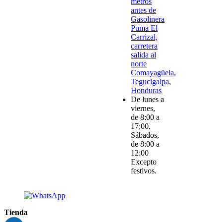
metros
antes de
Gasolinera
Puma El
Carrizal,
carretera
salida al
norte
Comayagüela,
Tegucigalpa,
Honduras
De lunes a
viernes,
de 8:00 a
17:00.
Sábados,
de 8:00 a
12:00
Excepto
festivos.
Tienda