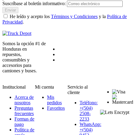
Suscríbase al boletín informativo:
Enviar
He leído y acepto los
Términos y Condiciones
y la
Política de
Privacidad
.
Somos la opción #1 de
Honduras en
repuestos,
consumibles y
accesorios para
camiones y buses.
Institucional
Mi cuenta
Servicio al
cliente
Acerca de
Mis
nosotros
pedidos
Teléfono:
Preguntas
Favoritos
+(504)
frecuentes
2508-
Formas de
2233
pago
WhatsApp:
Política de
+(504)