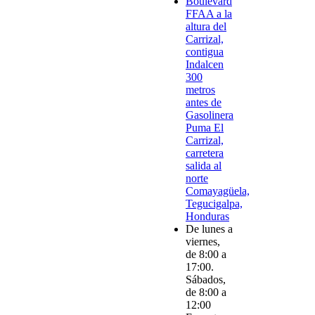
Boulevard
FFAA a la
altura del
Carrizal,
contigua
Indalcen
300
metros
antes de
Gasolinera
Puma El
Carrizal,
carretera
salida al
norte
Comayagüela,
Tegucigalpa,
Honduras
De lunes a
viernes,
de 8:00 a
17:00.
Sábados,
de 8:00 a
12:00