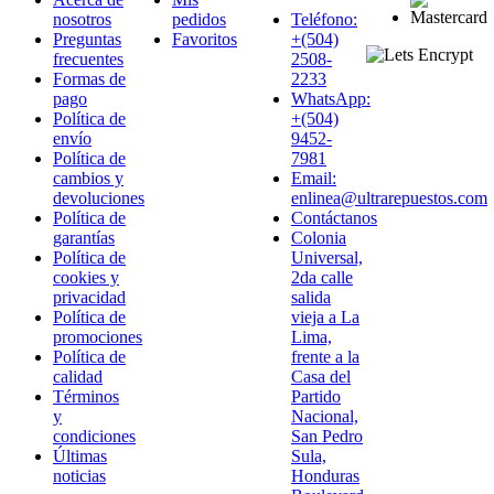
nosotros
pedidos
Teléfono:
Preguntas
Favoritos
+(504)
frecuentes
2508-
Formas de
2233
pago
WhatsApp:
Política de
+(504)
envío
9452-
Política de
7981
cambios y
Email:
devoluciones
enlinea@ultrarepuestos.com
Política de
Contáctanos
garantías
Colonia
Política de
Universal,
cookies y
2da calle
privacidad
salida
Política de
vieja a La
promociones
Lima,
Política de
frente a la
calidad
Casa del
Términos
Partido
y
Nacional,
condiciones
San Pedro
Últimas
Sula,
noticias
Honduras