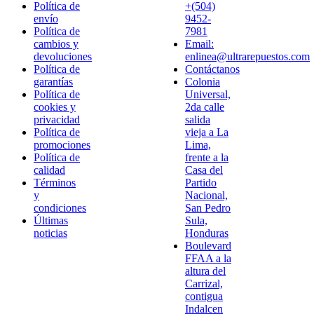
Política de
+(504)
envío
9452-
Política de
7981
cambios y
Email:
devoluciones
enlinea@ultrarepuestos.com
Política de
Contáctanos
garantías
Colonia
Política de
Universal,
cookies y
2da calle
privacidad
salida
Política de
vieja a La
promociones
Lima,
Política de
frente a la
calidad
Casa del
Términos
Partido
y
Nacional,
condiciones
San Pedro
Últimas
Sula,
noticias
Honduras
Boulevard
FFAA a la
altura del
Carrizal,
contigua
Indalcen