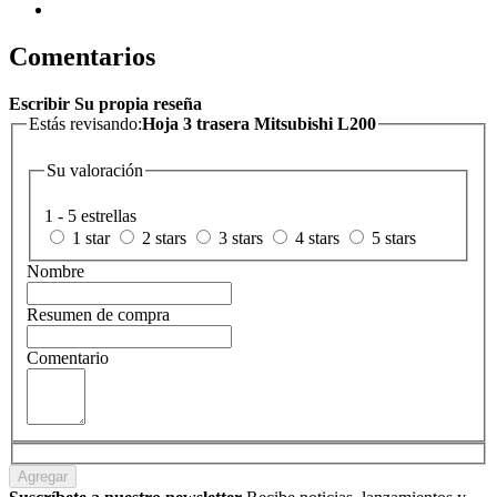
Comentarios
Escribir Su propia reseña
Estás revisando:
Hoja 3 trasera Mitsubishi L200
Su valoración
1 - 5 estrellas
1 star
2 stars
3 stars
4 stars
5 stars
Nombre
Resumen de compra
Comentario
Agregar