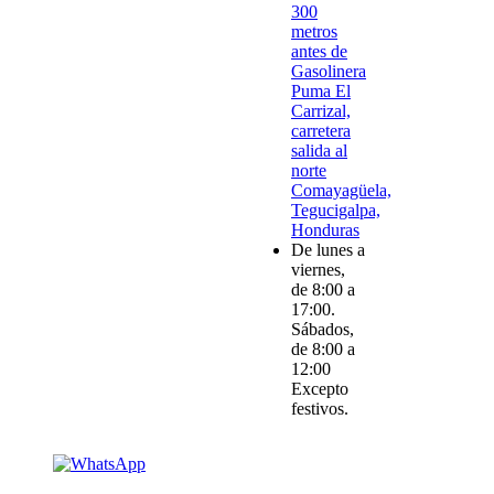
300
metros
antes de
Gasolinera
Puma El
Carrizal,
carretera
salida al
norte
Comayagüela,
Tegucigalpa,
Honduras
De lunes a
viernes,
de 8:00 a
17:00.
Sábados,
de 8:00 a
12:00
Excepto
festivos.