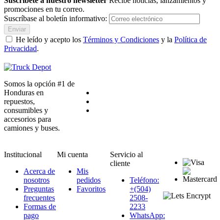
Suscríbete a nuestro newsletter
Recibe noticias, lanzamientos y
promociones en tu correo.
Suscríbase al boletín informativo:
Enviar
He leído y acepto los
Términos y Condiciones
y la
Política de
Privacidad
.
Somos la opción #1 de
Honduras en
repuestos,
consumibles y
accesorios para
camiones y buses.
Institucional
Mi cuenta
Servicio al
cliente
Acerca de
Mis
nosotros
pedidos
Teléfono:
Preguntas
Favoritos
+(504)
frecuentes
2508-
Formas de
2233
pago
WhatsApp: