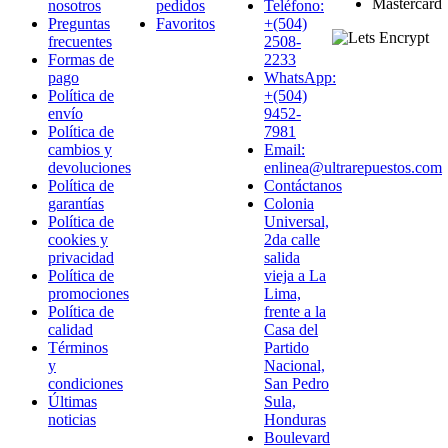
nosotros
pedidos
Teléfono:
Preguntas
Favoritos
+(504)
frecuentes
2508-
Formas de
2233
pago
WhatsApp:
Política de
+(504)
envío
9452-
Política de
7981
cambios y
Email:
devoluciones
enlinea@ultrarepuestos.com
Política de
Contáctanos
garantías
Colonia
Política de
Universal,
cookies y
2da calle
privacidad
salida
Política de
vieja a La
promociones
Lima,
Política de
frente a la
calidad
Casa del
Términos
Partido
y
Nacional,
condiciones
San Pedro
Últimas
Sula,
noticias
Honduras
Boulevard