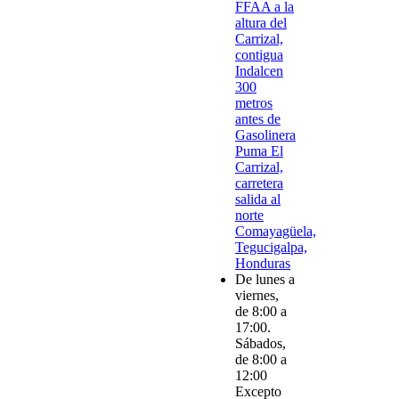
FFAA a la
altura del
Carrizal,
contigua
Indalcen
300
metros
antes de
Gasolinera
Puma El
Carrizal,
carretera
salida al
norte
Comayagüela,
Tegucigalpa,
Honduras
De lunes a
viernes,
de 8:00 a
17:00.
Sábados,
de 8:00 a
12:00
Excepto