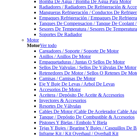
Bomba De Agua / Bomba De Agua Para Motor
Radiadores / Radiadores De Refrigeración & Acce
Mangueras Refrigeración / Conductos De Refriger
Empaques Refrigeración / Empaques De Refrigera
Tanques De Compensacion / Tanque De Coolant /
Sesores De Temperatura / Sesores De Temperatur
Soportes De Radiador
Motor
Motor
Ver todo
Cargadores / Soporte / Soporte De Motor
Anillos / Anillos De Motor
Empaquetaduras / Juntas O Sellos De Motor
Sellos De Valvulas / Sellos De Válvulas De Motor
Retenedores De Motor / Sellos O Retenes De Mot
Camisas / Camisas De Motor
Eje Y Buje De Levas / Arbol De Levas
Accesorios De Motor
Aceitera / Depósito De Aceite & Accesorios
Inyectores & Accesorios
Resortes De Válvulas
Cables De Motor (Cable De Acelerador Cable Ap
Tanque / Depóstio De Combustible & Accesorios
Pistones Y Bielas / Embolo Y Biela
Tejas Y Bujes / Bearing Y Bujes / Casquillos De B
Inframe Kit / Kit Overhaul / Overhall Kit