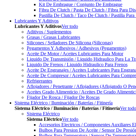
Kit De Embrague / Conjunto De Embrague
Fibra De Clutch / Pasta De Clutch / Fibra Para D
Pastilla De Clutch / Taco De Clutch / Pastilla Pa
Lubricantes Y Aditivos
Lubricantes Y Aditivos
Ver todo
Aditivos / Suplementos
Grasas / Grasas Lubricantes
Silicones / Selladores De Silicona (Siliconas)
Pegamentos Y Adhesivos / Adhesivos (Pegamentos)
Aceite De Motor / Aceites Lubricantes Para Motor
Liquido De Transmisión / Liquido Hidraulico Para La T
Liquido De Frenos / Liquido Hidraulico Para Frenos
Aceite De Engranajes / Aceites Lubricantes Para Engran
Aceite De Compresor / Aceites Lubricantes Para Compre
Refrigerantes
Aflojadores / Penetrante / Aflojadores (Aflojatodo O Pen
Aceites Grado Alimenticio / Aceites De Grado Alimentic
Fijador De Rosca / Fijador De Roscas
Sistema Eléctrico / Iluminación / Baterías / Fitinería
Sistema Eléctrico / Iluminación / Baterías / Fitinería
Ver tod
Sistema Eléctrico
Sistema Eléctrico
Ver todo
Accesorios Electricos / Componentes Auxiliares El
Bulbos Para Presion De Aceite / Sensor De Presió
Bulbos Para Temperatura / Sensor De Temperatura