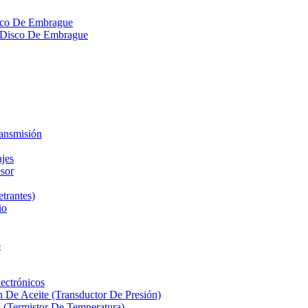
isco De Embrague
ra Disco De Embrague
ransmisión
ajes
sor
etrantes)
io
o
ectrónicos
n De Aceite (Transductor De Presión)
 (Termistor De Temperatura)