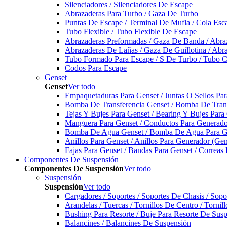
Silenciadores / Silenciadores De Escape
Abrazaderas Para Turbo / Gaza De Turbo
Puntas De Escape / Terminal De Mufla / Cola Esc
Tubo Flexible / Tubo Flexible De Escape
Abrazaderas Preformadas / Gaza De Banda / Abra
Abrazaderas De Lañas / Gaza De Guillotina / Abr
Tubo Formado Para Escape / S De Turbo / Tubo 
Codos Para Escape
Genset
Genset
Ver todo
Empaquetaduras Para Genset / Juntas O Sellos Pa
Bomba De Transferencia Genset / Bomba De Trans
Tejas Y Bujes Para Genset / Bearing Y Bujes Para
Manguera Para Genset / Conductos Para Generado
Bomba De Agua Genset / Bomba De Agua Para Ge
Anillos Para Genset / Anillos Para Generador (Gen
Fajas Para Genset / Bandas Para Genset / Correas
Componentes De Suspensión
Componentes De Suspensión
Ver todo
Suspensión
Suspensión
Ver todo
Cargadores / Soportes / Soportes De Chasis / Sop
Arandelas / Tuercas / Tornillos De Centro / Torni
Bushing Para Resorte / Buje Para Resorte De Sus
Balancines / Balancines De Suspensión