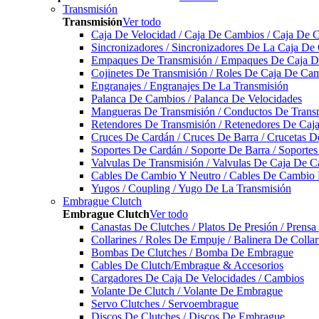
Transmisión
Transmisión
Ver todo
Caja De Velocidad / Caja De Cambios / Caja De 
Sincronizadores / Sincronizadores De La Caja De
Empaques De Transmisión / Empaques De Caja De
Cojinetes De Transmisión / Roles De Caja De Cam
Engranajes / Engranajes De La Transmisión
Palanca De Cambios / Palanca De Velocidades
Mangueras De Transmisión / Conductos De Trans
Retendores De Transmisión / Retenedores De Ca
Cruces De Cardán / Cruces De Barra / Crucetas 
Soportes De Cardán / Soporte De Barra / Soporte
Valvulas De Transmisión / Valvulas De Caja De C
Cables De Cambio Y Neutro / Cables De Cambio 
Yugos / Coupling / Yugo De La Transmisión
Embrague Clutch
Embrague Clutch
Ver todo
Canastas De Clutches / Platos De Presión / Prens
Collarines / Roles De Empuje / Balinera De Colla
Bombas De Clutches / Bomba De Embrague
Cables De Clutch/Embrague & Accesorios
Cargadores De Caja De Velocidades / Cambios
Volante De Clutch / Volante De Embrague
Servo Clutches / Servoembrague
Discos De Clutches / Discos De Embrague