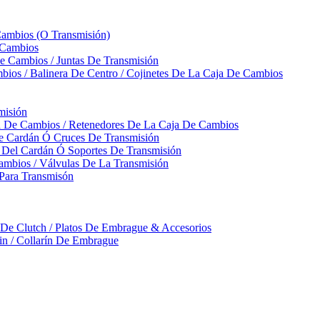
Cambios (O Transmisión)
 Cambios
 Cambios / Juntas De Transmisión
bios / Balinera De Centro / Cojinetes De La Caja De Cambios
misión
ja De Cambios / Retenedores De La Caja De Cambios
De Cardán Ó Cruces De Transmisión
s Del Cardán Ó Soportes De Transmisión
ambios / Válvulas De La Transmisión
Para Transmisón
a De Clutch / Platos De Embrague & Accesorios
rin / Collarín De Embrague