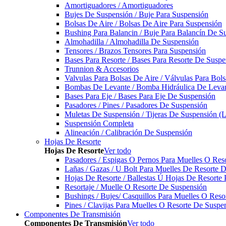
Amortiguadores / Amortiguadores
Bujes De Suspensión / Buje Para Suspensión
Bolsas De Aire / Bolsas De Aire Para Suspensión
Bushing Para Balancin / Buje Para Balancín De S
Almohadilla / Almohadilla De Suspensión
Tensores / Brazos Tensores Para Suspensión
Bases Para Resorte / Bases Para Resorte De Suspe
Trunnion & Accesorios
Valvulas Para Bolsas De Aire / Válvulas Para Bol
Bombas De Levante / Bomba Hidráulica De Leva
Bases Para Eje / Bases Para Eje De Suspensión
Pasadores / Pines / Pasadores De Suspensión
Muletas De Suspensión / Tijeras De Suspensión (L
Suspensión Completa
Alineación / Calibración De Suspensión
Hojas De Resorte
Hojas De Resorte
Ver todo
Pasadores / Espigas O Pernos Para Muelles O Res
Lañas / Gazas / U Bolt Para Muelles De Resorte 
Hojas De Resorte / Ballestas Ú Hojas De Resorte 
Resortaje / Muelle O Resorte De Suspensión
Bushings / Bujes/ Casquillos Para Muelles O Res
Pines / Clavijas Para Muelles O Resorte De Suspe
Componentes De Transmisión
Componentes De Transmisión
Ver todo