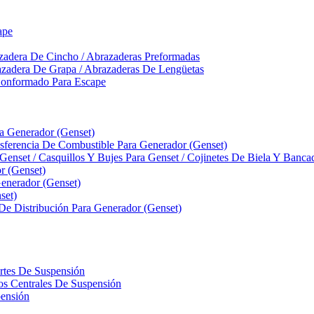
ape
zadera De Cincho / Abrazaderas Preformadas
azadera De Grapa / Abrazaderas De Lengüetas
Conformado Para Escape
ra Generador (Genset)
ferencia De Combustible Para Generador (Genset)
 Genset / Casquillos Y Bujes Para Genset / Cojinetes De Biela Y Banc
r (Genset)
nerador (Genset)
set)
 De Distribución Para Generador (Genset)
ortes De Suspensión
llos Centrales De Suspensión
pensión