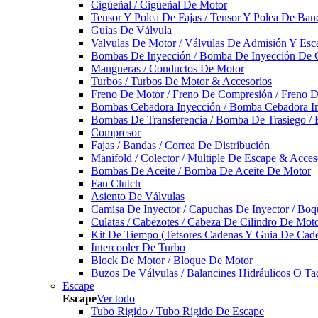
Cigüeñal / Cigüeñal De Motor
Tensor Y Polea De Fajas / Tensor Y Polea De Ban
Guías De Válvula
Valvulas De Motor / Válvulas De Admisión Y Esca
Bombas De Inyección / Bomba De Inyección De 
Mangueras / Conductos De Motor
Turbos / Turbos De Motor & Accesorios
Freno De Motor / Freno De Compresión / Freno 
Bombas Cebadora Inyección / Bomba Cebadora In
Bombas De Transferencia / Bomba De Trasiego /
Compresor
Fajas / Bandas / Correa De Distribución
Manifold / Colector / Multiple De Escape & Acces
Bombas De Aceite / Bomba De Aceite De Motor
Fan Clutch
Asiento De Válvulas
Camisa De Inyector / Capuchas De Inyector / Boqu
Culatas / Cabezotes / Cabeza De Cilindro De Mot
Kit De Tiempo (Tetsores Cadenas Y Guia De Cade
Intercooler De Turbo
Block De Motor / Bloque De Motor
Buzos De Válvulas / Balancines Hidráulicos O Ta
Escape
Escape
Ver todo
Tubo Rigido / Tubo Rígido De Escape