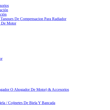
sorios
ación
ción
 Tanques De Compensacion Para Radiador
a De Motor
or
agador O Ahogador De Motor) & Accesorios
iela / Cojinetes De Biela Y Bancada