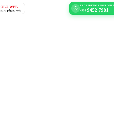
ESCRÍBENOS POR WH
SOLO WEB
9452 7981
o para
página web
+504