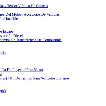
das / Tensor Y Polea De Correas
pe Del Motor / Accesorios De Valvulas
Combustible
De Escape
yección Diesel
 Bomba De Transferencia De Combustible
orios
illa Del Inyector Para Motor
or
nas) / Kit De Tiempo Para Vehiculos Livianos
qués