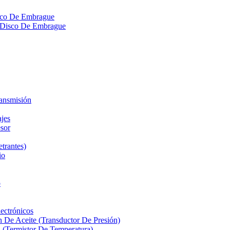
isco De Embrague
ra Disco De Embrague
ransmisión
ajes
sor
etrantes)
io
o
ectrónicos
n De Aceite (Transductor De Presión)
 (Termistor De Temperatura)