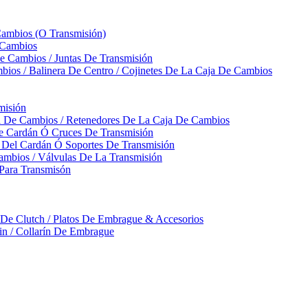
Cambios (O Transmisión)
 Cambios
 Cambios / Juntas De Transmisión
bios / Balinera De Centro / Cojinetes De La Caja De Cambios
misión
ja De Cambios / Retenedores De La Caja De Cambios
De Cardán Ó Cruces De Transmisión
s Del Cardán Ó Soportes De Transmisión
ambios / Válvulas De La Transmisión
Para Transmisón
a De Clutch / Platos De Embrague & Accesorios
rin / Collarín De Embrague