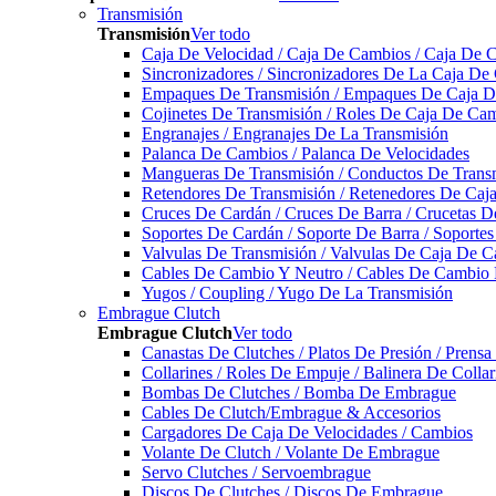
Transmisión
Transmisión
Ver todo
Caja De Velocidad / Caja De Cambios / Caja De 
Sincronizadores / Sincronizadores De La Caja De
Empaques De Transmisión / Empaques De Caja De
Cojinetes De Transmisión / Roles De Caja De Cam
Engranajes / Engranajes De La Transmisión
Palanca De Cambios / Palanca De Velocidades
Mangueras De Transmisión / Conductos De Trans
Retendores De Transmisión / Retenedores De Ca
Cruces De Cardán / Cruces De Barra / Crucetas 
Soportes De Cardán / Soporte De Barra / Soporte
Valvulas De Transmisión / Valvulas De Caja De C
Cables De Cambio Y Neutro / Cables De Cambio 
Yugos / Coupling / Yugo De La Transmisión
Embrague Clutch
Embrague Clutch
Ver todo
Canastas De Clutches / Platos De Presión / Prens
Collarines / Roles De Empuje / Balinera De Colla
Bombas De Clutches / Bomba De Embrague
Cables De Clutch/Embrague & Accesorios
Cargadores De Caja De Velocidades / Cambios
Volante De Clutch / Volante De Embrague
Servo Clutches / Servoembrague
Discos De Clutches / Discos De Embrague