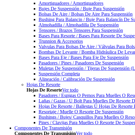
Amortiguadores / Amortiguadores
Bujes De Suspensión / Buje Para Suspensión
Bolsas De Aire / Bolsas De Aire Para Suspensión
Bushing Para Balancin / Buje Para Balancín De S
Almohadilla / Almohadilla De Suspensión
Tensores / Brazos Tensores Para Suspensión
Bases Para Resorte / Bases Para Resorte De Suspe
Trunnion & Accesorios
Valvulas Para Bolsas De Aire / Válvulas Para Bol
Bombas De Levante / Bomba Hidráulica De Leva
Bases Para Eje / Bases Para Eje De Suspensión
Pasadores / Pines / Pasadores De Suspensión
Muletas De Suspensión / Tijeras De Suspensión (L
Suspensión Completa
Alineación / Calibración De Suspensión
Hojas De Resorte
Hojas De Resorte
Ver todo
Pasadores / Espigas O Pernos Para Muelles O Res
Lañas / Gazas / U Bolt Para Muelles De Resorte 
Hojas De Resorte / Ballestas Ú Hojas De Resorte 
Resortaje / Muelle O Resorte De Suspensión
Bushings / Bujes/ Casquillos Para Muelles O Res
Pines / Clavijas Para Muelles O Resorte De Suspe
Componentes De Transmisión
Componentes De Transmisión
Ver todo