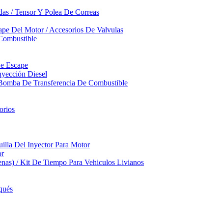
das / Tensor Y Polea De Correas
pe Del Motor / Accesorios De Valvulas
Combustible
De Escape
yección Diesel
 Bomba De Transferencia De Combustible
orios
illa Del Inyector Para Motor
or
nas) / Kit De Tiempo Para Vehiculos Livianos
qués