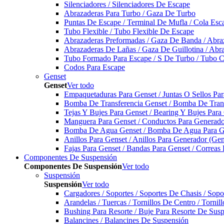
Silenciadores / Silenciadores De Escape
Abrazaderas Para Turbo / Gaza De Turbo
Puntas De Escape / Terminal De Mufla / Cola Esc
Tubo Flexible / Tubo Flexible De Escape
Abrazaderas Preformadas / Gaza De Banda / Abra
Abrazaderas De Lañas / Gaza De Guillotina / Abr
Tubo Formado Para Escape / S De Turbo / Tubo 
Codos Para Escape
Genset
Genset
Ver todo
Empaquetaduras Para Genset / Juntas O Sellos Pa
Bomba De Transferencia Genset / Bomba De Trans
Tejas Y Bujes Para Genset / Bearing Y Bujes Para
Manguera Para Genset / Conductos Para Generado
Bomba De Agua Genset / Bomba De Agua Para Ge
Anillos Para Genset / Anillos Para Generador (Gen
Fajas Para Genset / Bandas Para Genset / Correas
Componentes De Suspensión
Componentes De Suspensión
Ver todo
Suspensión
Suspensión
Ver todo
Cargadores / Soportes / Soportes De Chasis / Sop
Arandelas / Tuercas / Tornillos De Centro / Torni
Bushing Para Resorte / Buje Para Resorte De Sus
Balancines / Balancines De Suspensión