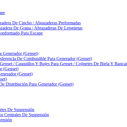
ape
zadera De Cincho / Abrazaderas Preformadas
azadera De Grapa / Abrazaderas De Lengüetas
Conformado Para Escape
ra Generador (Genset)
ferencia De Combustible Para Generador (Genset)
 Genset / Casquillos Y Bujes Para Genset / Cojinetes De Biela Y Banc
r (Genset)
nerador (Genset)
set)
 De Distribución Para Generador (Genset)
ortes De Suspensión
llos Centrales De Suspensión
pensión