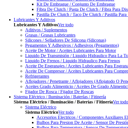
Kit De Embrague / Conjunto De Embrague
Fibra De Clutch / Pasta De Clutch / Fibra Para D
Pastilla De Clutch / Taco De Clutch / Pastilla Pa
Lubricantes Y Aditivos
Lubricantes Y Aditivos
Ver todo
Aditivos / Suplementos
Grasas / Grasas Lubricantes
Silicones / Selladores De Silicona (Siliconas)
Pegamentos Y Adhesivos / Adhesivos (Pegamentos)
Aceite De Motor / Aceites Lubricantes Para Motor
Liquido De Transmisión / Liquido Hidraulico Para La T
Liquido De Frenos / Liquido Hidraulico Para Frenos
Aceite De Engranajes / Aceites Lubricantes Para Engran
Aceite De Compresor / Aceites Lubricantes Para Compre
Refrigerantes
Aflojadores / Penetrante / Aflojadores (Aflojatodo O Pen
Aceites Grado Alimenticio / Aceites De Grado Alimentic
Fijador De Rosca / Fijador De Roscas
Sistema Eléctrico / Iluminación / Baterías / Fitinería
Sistema Eléctrico / Iluminación / Baterías / Fitinería
Ver tod
Sistema Eléctrico
Sistema Eléctrico
Ver todo
Accesorios Electricos / Componentes Auxiliares El
Bulbos Para Presion De Aceite / Sensor De Presió
Bulbos Para Temperatura / Sensor De Temperatura