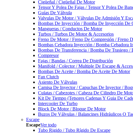
Cigüeñal / Cigüeñal De Motor
Tensor Y Polea De Fajas / Tensor Y Polea De Ban
Guías De Válvula
Valvulas De Motor / Válvulas De Admisión Y Esca
Bombas De Inyección / Bomba De Inyección De 
Mangueras / Conductos De Motor
Turbos / Turbos De Motor & Accesorios
Freno De Motor / Freno De Compresión / Freno 
Bombas Cebadora Inyección / Bomba Cebadora In
Bombas De Transferencia / Bomba De Trasiego /
Compresor
Fajas / Bandas / Correa De Distribución
Manifold / Colector / Multiple De Escape & Acces
Bombas De Aceite / Bomba De Aceite De Motor
Fan Clutch
Asiento De Válvulas
Camisa De Inyector / Capuchas De Inyector / Boqu
Culatas / Cabezotes / Cabeza De Cilindro De Mot
Kit De Tiempo (Tetsores Cadenas Y Guia De Cade
Intercooler De Turbo
Block De Motor / Bloque De Motor
Buzos De Válvulas / Balancines Hidráulicos O Ta
Escape
Escape
Ver todo
Tubo Rigido / Tubo Rígido De Escape