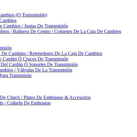
Cambios (O Transmisión)
 Cambios
 Cambios / Juntas De Transmisión
bios / Balinera De Centro / Cojinetes De La Caja De Cambios
misión
ja De Cambios / Retenedores De La Caja De Cambios
De Cardán Ó Cruces De Transmisión
s Del Cardán Ó Soportes De Transmisión
ambios / Válvulas De La Transmisión
Para Transmisón
a De Clutch / Platos De Embrague & Accesorios
rin / Collarín De Embrague