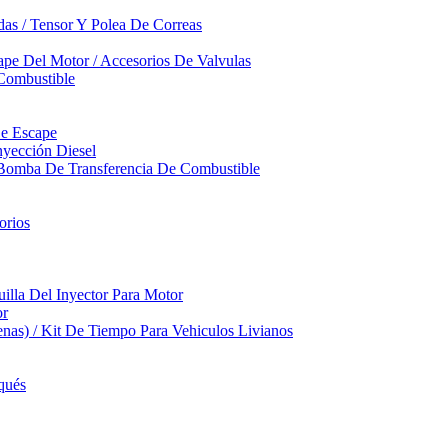
das / Tensor Y Polea De Correas
pe Del Motor / Accesorios De Valvulas
Combustible
De Escape
yección Diesel
 Bomba De Transferencia De Combustible
orios
illa Del Inyector Para Motor
or
nas) / Kit De Tiempo Para Vehiculos Livianos
qués