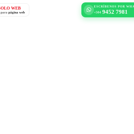
ESCRÍBENOS POR WH
SOLO WEB
9452 7981
o para
página web
+504