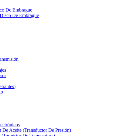
isco De Embrague
ra Disco De Embrague
ransmisión
ajes
sor
etrantes)
io
o
ectrónicos
n De Aceite (Transductor De Presión)
 (Termistor De Temperatura)