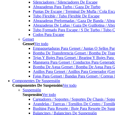
Silenciadores / Silenciadores De Escape
Abrazaderas Para Turbo / Gaza De Turbo
Puntas De Escape / Terminal De Mufla / Cola Esc
Tubo Flexible / Tubo Flexible De Escape
Abrazaderas Preformadas / Gaza De Banda / Abra
Abrazaderas De Lañas / Gaza De Guillotina / Abr
Tubo Formado Para Escape / S De Turbo / Tubo 
Codos Para Escape
Genset
Genset
Ver todo
Empaquetaduras Para Genset / Juntas O Sellos Pa
Bomba De Transferencia Genset / Bomba De Trans
Tejas Y Bujes Para Genset / Bearing Y Bujes Para
Manguera Para Genset / Conductos Para Generado
Bomba De Agua Genset / Bomba De Agua Para Ge
Anillos Para Genset / Anillos Para Generador (Gen
Fajas Para Genset / Bandas Para Genset / Correas
Componentes De Suspensión
Componentes De Suspensión
Ver todo
Suspensión
Suspensión
Ver todo
Cargadores / Soportes / Soportes De Chasis / Sop
Arandelas / Tuercas / Tornillos De Centro / Torni
Bushing Para Resorte / Buje Para Resorte De Sus
Balancines / Balancines De Suspensión