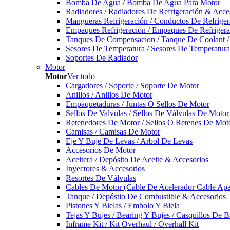
Bomba De Agua / Bomba De Agua Para Motor
Radiadores / Radiadores De Refrigeración & Acce
Mangueras Refrigeración / Conductos De Refriger
Empaques Refrigeración / Empaques De Refrigera
Tanques De Compensacion / Tanque De Coolant /
Sesores De Temperatura / Sesores De Temperatur
Soportes De Radiador
Motor
Motor
Ver todo
Cargadores / Soporte / Soporte De Motor
Anillos / Anillos De Motor
Empaquetaduras / Juntas O Sellos De Motor
Sellos De Valvulas / Sellos De Válvulas De Motor
Retenedores De Motor / Sellos O Retenes De Mot
Camisas / Camisas De Motor
Eje Y Buje De Levas / Arbol De Levas
Accesorios De Motor
Aceitera / Depósito De Aceite & Accesorios
Inyectores & Accesorios
Resortes De Válvulas
Cables De Motor (Cable De Acelerador Cable Ap
Tanque / Depóstio De Combustible & Accesorios
Pistones Y Bielas / Embolo Y Biela
Tejas Y Bujes / Bearing Y Bujes / Casquillos De B
Inframe Kit / Kit Overhaul / Overhall Kit