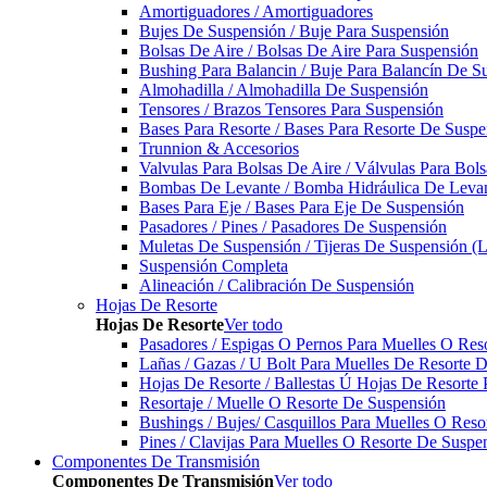
Amortiguadores / Amortiguadores
Bujes De Suspensión / Buje Para Suspensión
Bolsas De Aire / Bolsas De Aire Para Suspensión
Bushing Para Balancin / Buje Para Balancín De S
Almohadilla / Almohadilla De Suspensión
Tensores / Brazos Tensores Para Suspensión
Bases Para Resorte / Bases Para Resorte De Suspe
Trunnion & Accesorios
Valvulas Para Bolsas De Aire / Válvulas Para Bol
Bombas De Levante / Bomba Hidráulica De Leva
Bases Para Eje / Bases Para Eje De Suspensión
Pasadores / Pines / Pasadores De Suspensión
Muletas De Suspensión / Tijeras De Suspensión (L
Suspensión Completa
Alineación / Calibración De Suspensión
Hojas De Resorte
Hojas De Resorte
Ver todo
Pasadores / Espigas O Pernos Para Muelles O Res
Lañas / Gazas / U Bolt Para Muelles De Resorte 
Hojas De Resorte / Ballestas Ú Hojas De Resorte 
Resortaje / Muelle O Resorte De Suspensión
Bushings / Bujes/ Casquillos Para Muelles O Res
Pines / Clavijas Para Muelles O Resorte De Suspe
Componentes De Transmisión
Componentes De Transmisión
Ver todo