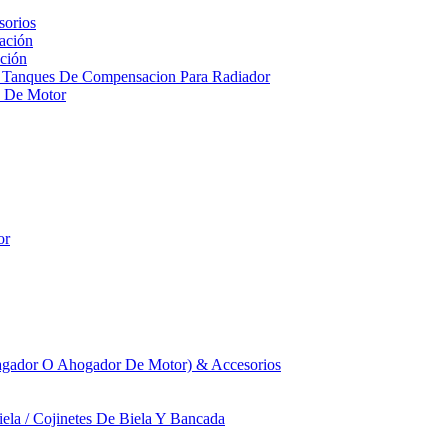
sorios
ación
ción
 Tanques De Compensacion Para Radiador
a De Motor
or
agador O Ahogador De Motor) & Accesorios
iela / Cojinetes De Biela Y Bancada