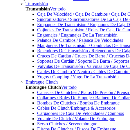
Transmisión
Transmisión
Ver todo
Caja De Velocidad / Caja De Cambios / Caja De 
Sincronizadores / Sincronizadores De La Caja De
Empaques De Transmisión / Empaques De Caja De
Cojinetes De Transmisión / Roles De Caja De Cam
Engranajes / Engranajes De La Transmisión
Palanca De Cambios / Palanca De Velocidades
Mangueras De Transmisión / Conductos De Trans
Retendores De Transmisión / Retenedores De Ca
Cruces De Cardán / Cruces De Barra / Crucetas 
Soportes De Cardán / Soporte De Barra / Soporte
Valvulas De Transmisión / Valvulas De Caja De C
Cables De Cambio Y Neutro / Cables De Cambio 
Yugos / Coupling / Yugo De La Transmisión
Embrague Clutch
Embrague Clutch
Ver todo
Canastas De Clutches / Platos De Presión / Prens
Collarines / Roles De Empuje / Balinera De Colla
Bombas De Clutches / Bomba De Embrague
Cables De Clutch/Embrague & Accesorios
Cargadores De Caja De Velocidades / Cambios
Volante De Clutch / Volante De Embrague
Servo Clutches / Servoembrague
Discos De Clutches / Discos De Embrague