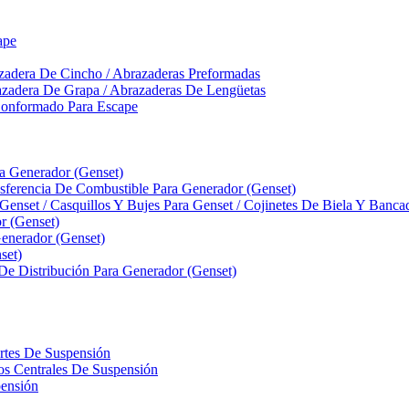
ape
zadera De Cincho / Abrazaderas Preformadas
azadera De Grapa / Abrazaderas De Lengüetas
Conformado Para Escape
ra Generador (Genset)
ferencia De Combustible Para Generador (Genset)
 Genset / Casquillos Y Bujes Para Genset / Cojinetes De Biela Y Banc
r (Genset)
nerador (Genset)
set)
 De Distribución Para Generador (Genset)
ortes De Suspensión
llos Centrales De Suspensión
pensión