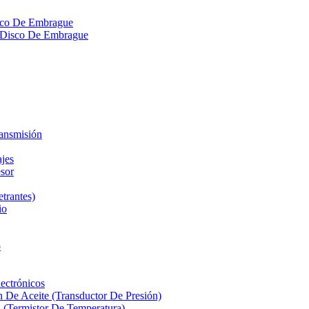
isco De Embrague
ra Disco De Embrague
ransmisión
ajes
sor
etrantes)
io
o
ectrónicos
n De Aceite (Transductor De Presión)
 (Termistor De Temperatura)