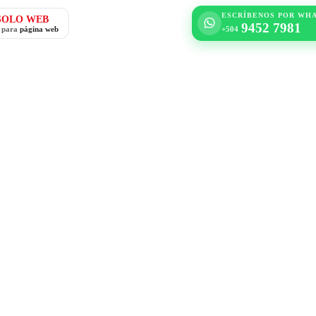
ESCRÍBENOS POR WH
SOLO WEB
9452 7981
o para
página web
+504