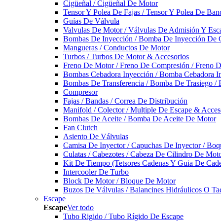
Cigüeñal / Cigüeñal De Motor
Tensor Y Polea De Fajas / Tensor Y Polea De Ban
Guías De Válvula
Valvulas De Motor / Válvulas De Admisión Y Esca
Bombas De Inyección / Bomba De Inyección De 
Mangueras / Conductos De Motor
Turbos / Turbos De Motor & Accesorios
Freno De Motor / Freno De Compresión / Freno 
Bombas Cebadora Inyección / Bomba Cebadora In
Bombas De Transferencia / Bomba De Trasiego /
Compresor
Fajas / Bandas / Correa De Distribución
Manifold / Colector / Multiple De Escape & Acces
Bombas De Aceite / Bomba De Aceite De Motor
Fan Clutch
Asiento De Válvulas
Camisa De Inyector / Capuchas De Inyector / Boqu
Culatas / Cabezotes / Cabeza De Cilindro De Mot
Kit De Tiempo (Tetsores Cadenas Y Guia De Cade
Intercooler De Turbo
Block De Motor / Bloque De Motor
Buzos De Válvulas / Balancines Hidráulicos O Ta
Escape
Escape
Ver todo
Tubo Rigido / Tubo Rígido De Escape