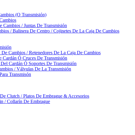
Cambios (O Transmisión)
 Cambios
 Cambios / Juntas De Transmisión
bios / Balinera De Centro / Cojinetes De La Caja De Cambios
misión
ja De Cambios / Retenedores De La Caja De Cambios
De Cardán Ó Cruces De Transmisión
s Del Cardán Ó Soportes De Transmisión
ambios / Válvulas De La Transmisión
Para Transmisón
a De Clutch / Platos De Embrague & Accesorios
rin / Collarín De Embrague