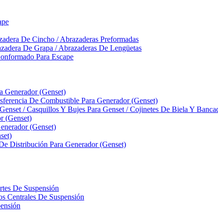
ape
zadera De Cincho / Abrazaderas Preformadas
azadera De Grapa / Abrazaderas De Lengüetas
Conformado Para Escape
ra Generador (Genset)
ferencia De Combustible Para Generador (Genset)
 Genset / Casquillos Y Bujes Para Genset / Cojinetes De Biela Y Banc
r (Genset)
nerador (Genset)
set)
 De Distribución Para Generador (Genset)
ortes De Suspensión
llos Centrales De Suspensión
pensión