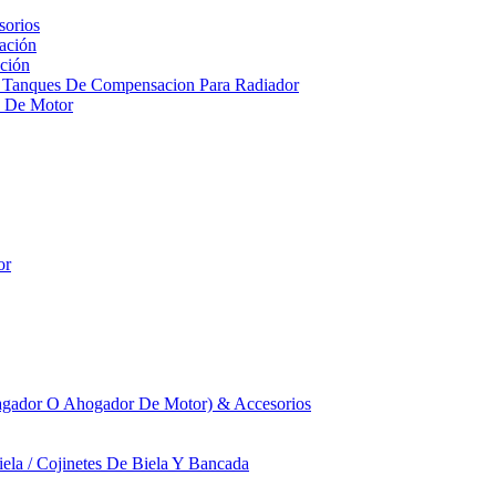
sorios
ación
ción
 Tanques De Compensacion Para Radiador
a De Motor
or
agador O Ahogador De Motor) & Accesorios
iela / Cojinetes De Biela Y Bancada