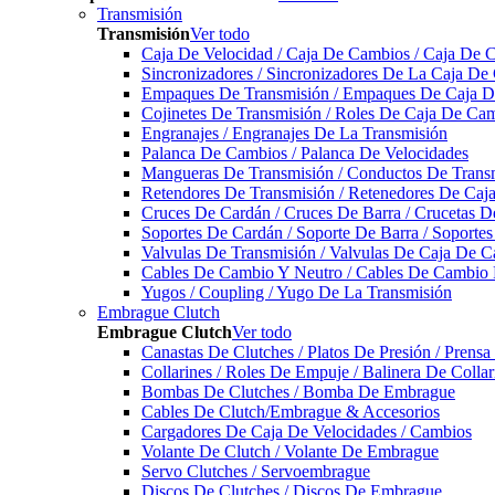
Transmisión
Transmisión
Ver todo
Caja De Velocidad / Caja De Cambios / Caja De 
Sincronizadores / Sincronizadores De La Caja De
Empaques De Transmisión / Empaques De Caja De
Cojinetes De Transmisión / Roles De Caja De Cam
Engranajes / Engranajes De La Transmisión
Palanca De Cambios / Palanca De Velocidades
Mangueras De Transmisión / Conductos De Trans
Retendores De Transmisión / Retenedores De Ca
Cruces De Cardán / Cruces De Barra / Crucetas 
Soportes De Cardán / Soporte De Barra / Soporte
Valvulas De Transmisión / Valvulas De Caja De C
Cables De Cambio Y Neutro / Cables De Cambio 
Yugos / Coupling / Yugo De La Transmisión
Embrague Clutch
Embrague Clutch
Ver todo
Canastas De Clutches / Platos De Presión / Prens
Collarines / Roles De Empuje / Balinera De Colla
Bombas De Clutches / Bomba De Embrague
Cables De Clutch/Embrague & Accesorios
Cargadores De Caja De Velocidades / Cambios
Volante De Clutch / Volante De Embrague
Servo Clutches / Servoembrague
Discos De Clutches / Discos De Embrague