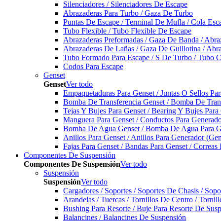
Silenciadores / Silenciadores De Escape
Abrazaderas Para Turbo / Gaza De Turbo
Puntas De Escape / Terminal De Mufla / Cola Esc
Tubo Flexible / Tubo Flexible De Escape
Abrazaderas Preformadas / Gaza De Banda / Abra
Abrazaderas De Lañas / Gaza De Guillotina / Abr
Tubo Formado Para Escape / S De Turbo / Tubo 
Codos Para Escape
Genset
Genset
Ver todo
Empaquetaduras Para Genset / Juntas O Sellos Pa
Bomba De Transferencia Genset / Bomba De Trans
Tejas Y Bujes Para Genset / Bearing Y Bujes Para
Manguera Para Genset / Conductos Para Generado
Bomba De Agua Genset / Bomba De Agua Para Ge
Anillos Para Genset / Anillos Para Generador (Gen
Fajas Para Genset / Bandas Para Genset / Correas
Componentes De Suspensión
Componentes De Suspensión
Ver todo
Suspensión
Suspensión
Ver todo
Cargadores / Soportes / Soportes De Chasis / Sop
Arandelas / Tuercas / Tornillos De Centro / Torni
Bushing Para Resorte / Buje Para Resorte De Sus
Balancines / Balancines De Suspensión