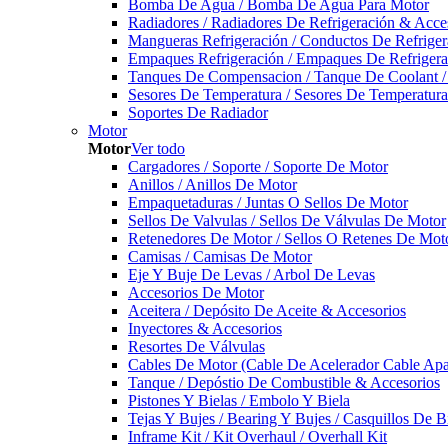
Bomba De Agua / Bomba De Agua Para Motor
Radiadores / Radiadores De Refrigeración & Acce
Mangueras Refrigeración / Conductos De Refriger
Empaques Refrigeración / Empaques De Refrigera
Tanques De Compensacion / Tanque De Coolant /
Sesores De Temperatura / Sesores De Temperatur
Soportes De Radiador
Motor
Motor
Ver todo
Cargadores / Soporte / Soporte De Motor
Anillos / Anillos De Motor
Empaquetaduras / Juntas O Sellos De Motor
Sellos De Valvulas / Sellos De Válvulas De Motor
Retenedores De Motor / Sellos O Retenes De Mot
Camisas / Camisas De Motor
Eje Y Buje De Levas / Arbol De Levas
Accesorios De Motor
Aceitera / Depósito De Aceite & Accesorios
Inyectores & Accesorios
Resortes De Válvulas
Cables De Motor (Cable De Acelerador Cable Ap
Tanque / Depóstio De Combustible & Accesorios
Pistones Y Bielas / Embolo Y Biela
Tejas Y Bujes / Bearing Y Bujes / Casquillos De B
Inframe Kit / Kit Overhaul / Overhall Kit