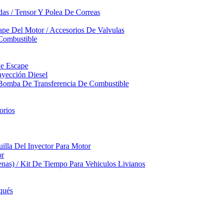
das / Tensor Y Polea De Correas
pe Del Motor / Accesorios De Valvulas
Combustible
De Escape
yección Diesel
 Bomba De Transferencia De Combustible
orios
illa Del Inyector Para Motor
or
nas) / Kit De Tiempo Para Vehiculos Livianos
qués