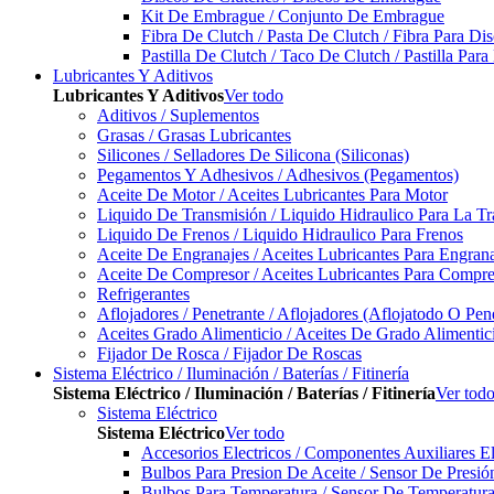
Kit De Embrague / Conjunto De Embrague
Fibra De Clutch / Pasta De Clutch / Fibra Para D
Pastilla De Clutch / Taco De Clutch / Pastilla Pa
Lubricantes Y Aditivos
Lubricantes Y Aditivos
Ver todo
Aditivos / Suplementos
Grasas / Grasas Lubricantes
Silicones / Selladores De Silicona (Siliconas)
Pegamentos Y Adhesivos / Adhesivos (Pegamentos)
Aceite De Motor / Aceites Lubricantes Para Motor
Liquido De Transmisión / Liquido Hidraulico Para La T
Liquido De Frenos / Liquido Hidraulico Para Frenos
Aceite De Engranajes / Aceites Lubricantes Para Engran
Aceite De Compresor / Aceites Lubricantes Para Compre
Refrigerantes
Aflojadores / Penetrante / Aflojadores (Aflojatodo O Pen
Aceites Grado Alimenticio / Aceites De Grado Alimentic
Fijador De Rosca / Fijador De Roscas
Sistema Eléctrico / Iluminación / Baterías / Fitinería
Sistema Eléctrico / Iluminación / Baterías / Fitinería
Ver tod
Sistema Eléctrico
Sistema Eléctrico
Ver todo
Accesorios Electricos / Componentes Auxiliares El
Bulbos Para Presion De Aceite / Sensor De Presió
Bulbos Para Temperatura / Sensor De Temperatura