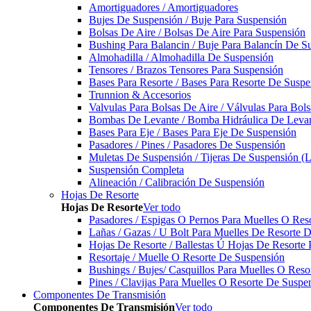
Amortiguadores / Amortiguadores
Bujes De Suspensión / Buje Para Suspensión
Bolsas De Aire / Bolsas De Aire Para Suspensión
Bushing Para Balancin / Buje Para Balancín De S
Almohadilla / Almohadilla De Suspensión
Tensores / Brazos Tensores Para Suspensión
Bases Para Resorte / Bases Para Resorte De Suspe
Trunnion & Accesorios
Valvulas Para Bolsas De Aire / Válvulas Para Bol
Bombas De Levante / Bomba Hidráulica De Leva
Bases Para Eje / Bases Para Eje De Suspensión
Pasadores / Pines / Pasadores De Suspensión
Muletas De Suspensión / Tijeras De Suspensión (L
Suspensión Completa
Alineación / Calibración De Suspensión
Hojas De Resorte
Hojas De Resorte
Ver todo
Pasadores / Espigas O Pernos Para Muelles O Res
Lañas / Gazas / U Bolt Para Muelles De Resorte 
Hojas De Resorte / Ballestas Ú Hojas De Resorte 
Resortaje / Muelle O Resorte De Suspensión
Bushings / Bujes/ Casquillos Para Muelles O Res
Pines / Clavijas Para Muelles O Resorte De Suspe
Componentes De Transmisión
Componentes De Transmisión
Ver todo