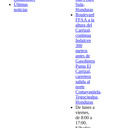
Últimas
Sula,
noticias
Honduras
Boulevard
FFAA a la
altura del
Carrizal,
contigua
Indalcen
300
metros
antes de
Gasolinera
Puma El
Carrizal,
carretera
salida al
norte
Comayagüela,
Tegucigalpa,
Honduras
De lunes a
viernes,
de 8:00 a
17:00.
Sábados,