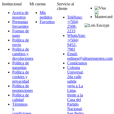
Institucional
Mi cuenta
Servicio al
cliente
Acerca de
Mis
nosotros
pedidos
Teléfono:
Preguntas
Favoritos
+(504)
frecuentes
2508-
Formas de
2233
pago
WhatsApp:
Política de
+(504)
envío
9452-
Política de
7981
cambios y
Email:
devoluciones
enlinea@ultrarepuestos.com
Política de
Contáctanos
garantías
Colonia
Política de
Universal,
cookies y
2da calle
privacidad
salida
Política de
vieja a La
promociones
Lima,
Política de
frente a la
calidad
Casa del
Términos
Partido
y
Nacional,
condiciones
San Pedro