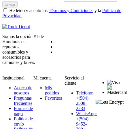
Enviar
He leído y acepto los
Términos y Condiciones
y la
Política de
Privacidad
.
Somos la opción #1 de
Honduras en
repuestos,
consumibles y
accesorios para
camiones y buses.
Institucional
Mi cuenta
Servicio al
cliente
Acerca de
Mis
nosotros
pedidos
Teléfono:
Preguntas
Favoritos
+(504)
frecuentes
2508-
Formas de
2233
pago
WhatsApp:
Política de
+(504)
envío
9452-