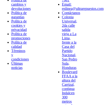
Política de
7981
cambios y
Email:
devoluciones
enlinea@ultrarepuestos.com
Política de
Contáctanos
garantías
Colonia
Política de
Universal,
cookies y
2da calle
privacidad
salida
Política de
vieja a La
promociones
Lima,
Política de
frente a la
calidad
Casa del
Términos
Partido
y
Nacional,
condiciones
San Pedro
Últimas
Sula,
noticias
Honduras
Boulevard
FFAA a la
altura del
Carrizal,
contigua
Indalcen
300
metros