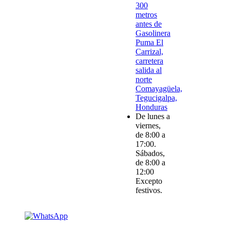
300
metros
antes de
Gasolinera
Puma El
Carrizal,
carretera
salida al
norte
Comayagüela,
Tegucigalpa,
Honduras
De lunes a
viernes,
de 8:00 a
17:00.
Sábados,
de 8:00 a
12:00
Excepto
festivos.