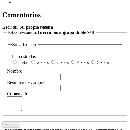
Comentarios
Escribir Su propia reseña
Estás revisando:
Tuerca para grapa doble 9/16
Su valoración
1 - 5 estrellas
1 star
2 stars
3 stars
4 stars
5 stars
Nombre
Resumen de compra
Comentario
Agregar