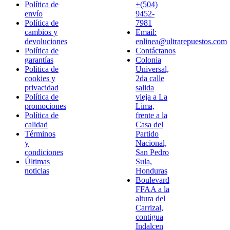
Política de
+(504)
envío
9452-
Política de
7981
cambios y
Email:
devoluciones
enlinea@ultrarepuestos.com
Política de
Contáctanos
garantías
Colonia
Política de
Universal,
cookies y
2da calle
privacidad
salida
Política de
vieja a La
promociones
Lima,
Política de
frente a la
calidad
Casa del
Términos
Partido
y
Nacional,
condiciones
San Pedro
Últimas
Sula,
noticias
Honduras
Boulevard
FFAA a la
altura del
Carrizal,
contigua
Indalcen