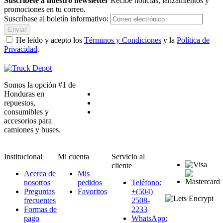
Suscríbete a nuestro newsletter
Recibe noticias, lanzamientos y
promociones en tu correo.
Suscríbase al boletín informativo:
Enviar
He leído y acepto los
Términos y Condiciones
y la
Política de
Privacidad
.
Somos la opción #1 de
Honduras en
repuestos,
consumibles y
accesorios para
camiones y buses.
Institucional
Mi cuenta
Servicio al
cliente
Acerca de
Mis
nosotros
pedidos
Teléfono:
Preguntas
Favoritos
+(504)
frecuentes
2508-
Formas de
2233
pago
WhatsApp: