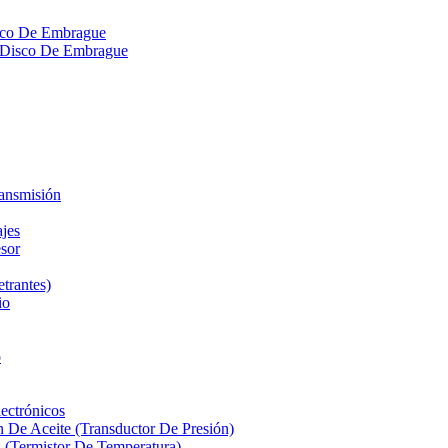
isco De Embrague
ra Disco De Embrague
ransmisión
ajes
sor
etrantes)
io
o
ectrónicos
n De Aceite (Transductor De Presión)
 (Termistor De Temperatura)