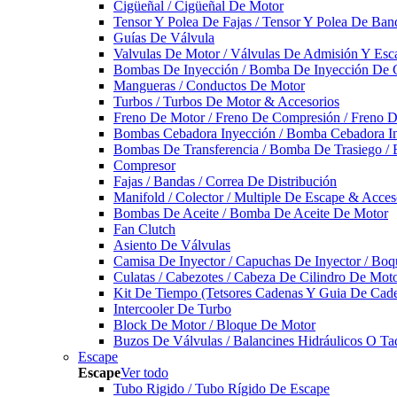
Cigüeñal / Cigüeñal De Motor
Tensor Y Polea De Fajas / Tensor Y Polea De Ban
Guías De Válvula
Valvulas De Motor / Válvulas De Admisión Y Esca
Bombas De Inyección / Bomba De Inyección De 
Mangueras / Conductos De Motor
Turbos / Turbos De Motor & Accesorios
Freno De Motor / Freno De Compresión / Freno 
Bombas Cebadora Inyección / Bomba Cebadora In
Bombas De Transferencia / Bomba De Trasiego /
Compresor
Fajas / Bandas / Correa De Distribución
Manifold / Colector / Multiple De Escape & Acces
Bombas De Aceite / Bomba De Aceite De Motor
Fan Clutch
Asiento De Válvulas
Camisa De Inyector / Capuchas De Inyector / Boqu
Culatas / Cabezotes / Cabeza De Cilindro De Mot
Kit De Tiempo (Tetsores Cadenas Y Guia De Cade
Intercooler De Turbo
Block De Motor / Bloque De Motor
Buzos De Válvulas / Balancines Hidráulicos O Ta
Escape
Escape
Ver todo
Tubo Rigido / Tubo Rígido De Escape