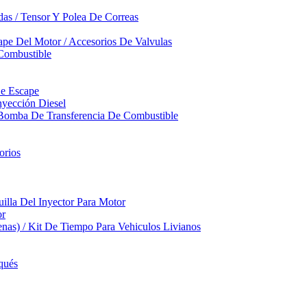
das / Tensor Y Polea De Correas
pe Del Motor / Accesorios De Valvulas
Combustible
De Escape
yección Diesel
 Bomba De Transferencia De Combustible
orios
illa Del Inyector Para Motor
or
nas) / Kit De Tiempo Para Vehiculos Livianos
qués