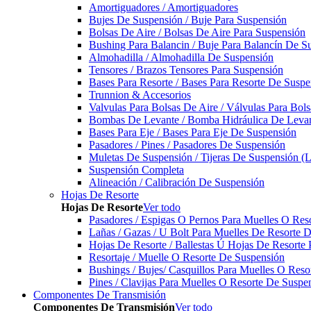
Amortiguadores / Amortiguadores
Bujes De Suspensión / Buje Para Suspensión
Bolsas De Aire / Bolsas De Aire Para Suspensión
Bushing Para Balancin / Buje Para Balancín De S
Almohadilla / Almohadilla De Suspensión
Tensores / Brazos Tensores Para Suspensión
Bases Para Resorte / Bases Para Resorte De Suspe
Trunnion & Accesorios
Valvulas Para Bolsas De Aire / Válvulas Para Bol
Bombas De Levante / Bomba Hidráulica De Leva
Bases Para Eje / Bases Para Eje De Suspensión
Pasadores / Pines / Pasadores De Suspensión
Muletas De Suspensión / Tijeras De Suspensión (L
Suspensión Completa
Alineación / Calibración De Suspensión
Hojas De Resorte
Hojas De Resorte
Ver todo
Pasadores / Espigas O Pernos Para Muelles O Res
Lañas / Gazas / U Bolt Para Muelles De Resorte 
Hojas De Resorte / Ballestas Ú Hojas De Resorte 
Resortaje / Muelle O Resorte De Suspensión
Bushings / Bujes/ Casquillos Para Muelles O Res
Pines / Clavijas Para Muelles O Resorte De Suspe
Componentes De Transmisión
Componentes De Transmisión
Ver todo