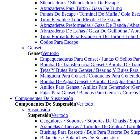
Silenciadores / Silenciadores De Escape
Abrazaderas Para Turbo / Gaza De Turbo
Puntas De Escape / Terminal De Mufla / Cola Esc
Tubo Flexible / Tubo Flexible De Escape
Abrazaderas Preformadas / Gaza De Banda / Abra
Abrazaderas De Lañas / Gaza De Guillotina / Abr
Tubo Formado Para Escape / S De Turbo / Tubo 
Codos Para Escape
Genset
Genset
Ver todo
Empaquetaduras Para Genset / Juntas O Sellos Pa
Bomba De Transferencia Genset / Bomba De Trans
Tejas Y Bujes Para Genset / Bearing Y Bujes Para
Manguera Para Genset / Conductos Para Generado
Bomba De Agua Genset / Bomba De Agua Para Ge
Anillos Para Genset / Anillos Para Generador (Gen
Fajas Para Genset / Bandas Para Genset / Correas
Componentes De Suspensión
Componentes De Suspensión
Ver todo
Suspensión
Suspensión
Ver todo
Cargadores / Soportes / Soportes De Chasis / Sop
Arandelas / Tuercas / Tornillos De Centro / Torni
Bushing Para Resorte / Buje Para Resorte De Sus
Balancines / Balancines De Suspensión