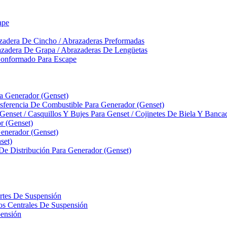
ape
zadera De Cincho / Abrazaderas Preformadas
azadera De Grapa / Abrazaderas De Lengüetas
Conformado Para Escape
ra Generador (Genset)
ferencia De Combustible Para Generador (Genset)
 Genset / Casquillos Y Bujes Para Genset / Cojinetes De Biela Y Banc
r (Genset)
nerador (Genset)
set)
 De Distribución Para Generador (Genset)
ortes De Suspensión
llos Centrales De Suspensión
pensión