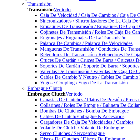
Transmisión
Transmisión
Ver todo
Caja De Velocidad / Caja De Cambios / Caja De 
Sincronizadores / Sincronizadores De La Caja De
Empaques De Transmisión / Empaques De Caja De
Cojinetes De Transmisión / Roles De Caja De Cam
Engranajes / Engranajes De La Transmisión
Palanca De Cambios / Palanca De Velocidades
Mangueras De Transmisión / Conductos De Trans
Retendores De Transmisión / Retenedores De Ca
Cruces De Cardán / Cruces De Barra / Crucetas 
Soportes De Cardán / Soporte De Barra / Soporte
Valvulas De Transmisión / Valvulas De Caja De C
Cables De Cambio Y Neutro / Cables De Cambio 
Yugos / Coupling / Yugo De La Transmisión
Embrague Clutch
Embrague Clutch
Ver todo
Canastas De Clutches / Platos De Presión / Prens
Collarines / Roles De Empuje / Balinera De Colla
Bombas De Clutches / Bomba De Embrague
Cables De Clutch/Embrague & Accesorios
Cargadores De Caja De Velocidades / Cambios
Volante De Clutch / Volante De Embrague
Servo Clutches / Servoembrague
Discos De Clutches / Discos De Embrague