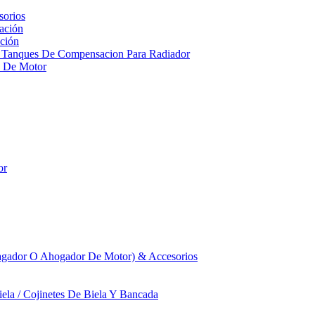
sorios
ación
ción
 Tanques De Compensacion Para Radiador
a De Motor
or
agador O Ahogador De Motor) & Accesorios
iela / Cojinetes De Biela Y Bancada