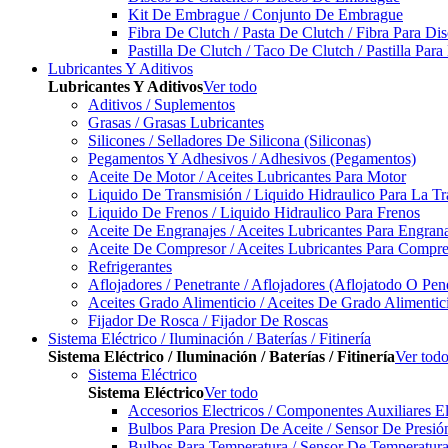
Kit De Embrague / Conjunto De Embrague
Fibra De Clutch / Pasta De Clutch / Fibra Para D
Pastilla De Clutch / Taco De Clutch / Pastilla Pa
Lubricantes Y Aditivos
Lubricantes Y Aditivos
Ver todo
Aditivos / Suplementos
Grasas / Grasas Lubricantes
Silicones / Selladores De Silicona (Siliconas)
Pegamentos Y Adhesivos / Adhesivos (Pegamentos)
Aceite De Motor / Aceites Lubricantes Para Motor
Liquido De Transmisión / Liquido Hidraulico Para La T
Liquido De Frenos / Liquido Hidraulico Para Frenos
Aceite De Engranajes / Aceites Lubricantes Para Engran
Aceite De Compresor / Aceites Lubricantes Para Compre
Refrigerantes
Aflojadores / Penetrante / Aflojadores (Aflojatodo O Pen
Aceites Grado Alimenticio / Aceites De Grado Alimentic
Fijador De Rosca / Fijador De Roscas
Sistema Eléctrico / Iluminación / Baterías / Fitinería
Sistema Eléctrico / Iluminación / Baterías / Fitinería
Ver tod
Sistema Eléctrico
Sistema Eléctrico
Ver todo
Accesorios Electricos / Componentes Auxiliares El
Bulbos Para Presion De Aceite / Sensor De Presió
Bulbos Para Temperatura / Sensor De Temperatura