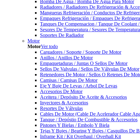
Bomba De Agua / Bomba De Agua Para Motor
Radiadores / Radiadores De Refrigeración & Acce
Mangueras Refrigeración / Conductos De Refriger
Empaques Refrigeración / Empaques De Refrigera
Tanques De Compensacion / Tanque De Coolant /
Sesores De Temperatura / Sesores De Temperatur
Soportes De Radiador
Motor
Motor
Ver todo
Cargadores / Soporte / Soporte De Motor
Anillos / Anillos De Motor
Empaquetaduras / Juntas O Sellos De Motor
Sellos De Valvulas / Sellos De Válvulas De Motor
Retenedores De Motor / Sellos O Retenes De Mot
Camisas / Camisas De Motor
Eje Y Buje De Levas / Arbol De Levas
Accesorios De Motor
Aceitera / Depósito De Aceite & Accesorios
Inyectores & Accesorios
Resortes De Válvulas
Cables De Motor (Cable De Acelerador Cable Ap
Tanque / Depóstio De Combustible & Accesorios
Pistones Y Bielas / Embolo Y Biela
Tejas Y Bujes / Bearing Y Bujes / Casquillos De B
Inframe Kit / Kit Overhaul / Overhall Kit