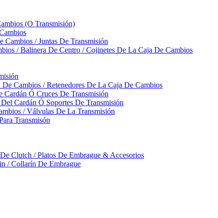
Cambios (O Transmisión)
 Cambios
 Cambios / Juntas De Transmisión
bios / Balinera De Centro / Cojinetes De La Caja De Cambios
misión
ja De Cambios / Retenedores De La Caja De Cambios
De Cardán Ó Cruces De Transmisión
s Del Cardán Ó Soportes De Transmisión
ambios / Válvulas De La Transmisión
Para Transmisón
a De Clutch / Platos De Embrague & Accesorios
rin / Collarín De Embrague