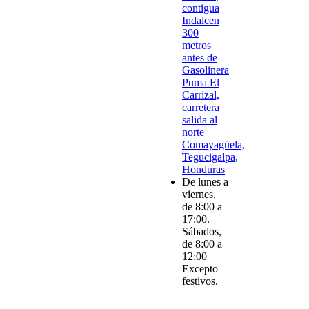
contigua
Indalcen
300
metros
antes de
Gasolinera
Puma El
Carrizal,
carretera
salida al
norte
Comayagüela,
Tegucigalpa,
Honduras
De lunes a
viernes,
de 8:00 a
17:00.
Sábados,
de 8:00 a
12:00
Excepto
festivos.