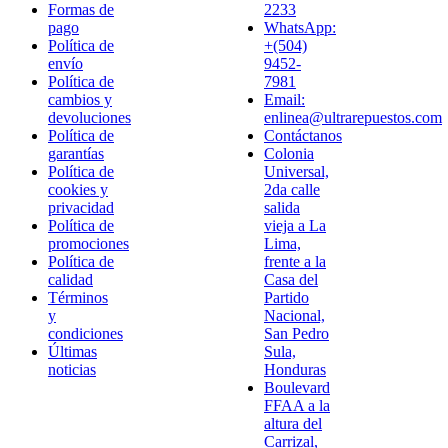
Formas de
2233
pago
WhatsApp:
Política de
+(504)
envío
9452-
Política de
7981
cambios y
Email:
devoluciones
enlinea@ultrarepuestos.com
Política de
Contáctanos
garantías
Colonia
Política de
Universal,
cookies y
2da calle
privacidad
salida
Política de
vieja a La
promociones
Lima,
Política de
frente a la
calidad
Casa del
Términos
Partido
y
Nacional,
condiciones
San Pedro
Últimas
Sula,
noticias
Honduras
Boulevard
FFAA a la
altura del
Carrizal,