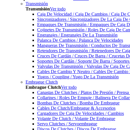
Transmisión
Transmisión
Ver todo
Caja De Velocidad / Caja De Cambios / Caja De 
Sincronizadores / Sincronizadores De La Caja De
Empaques De Transmisión / Empaques De Caja De
Cojinetes De Transmisión / Roles De Caja De Cam
Engranajes / Engranajes De La Transmisión
Palanca De Cambios / Palanca De Velocidades
Mangueras De Transmisión / Conductos De Trans
Retendores De Transmisión / Retenedores De Ca
Cruces De Cardán / Cruces De Barra / Crucetas 
Soportes De Cardán / Soporte De Barra / Soporte
Valvulas De Transmisión / Valvulas De Caja De C
Cables De Cambio Y Neutro / Cables De Cambio 
Yugos / Coupling / Yugo De La Transmisión
Embrague Clutch
Embrague Clutch
Ver todo
Canastas De Clutches / Platos De Presión / Prens
Collarines / Roles De Empuje / Balinera De Colla
Bombas De Clutches / Bomba De Embrague
Cables De Clutch/Embrague & Accesorios
Cargadores De Caja De Velocidades / Cambios
Volante De Clutch / Volante De Embrague
Servo Clutches / Servoembrague
Discos De Clutches / Discos De Embrague