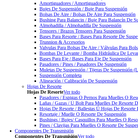
Amortiguadores / Amortiguadores
Bujes De Suspensión / Buje Para Suspensión
Bolsas De Aire / Bolsas De Aire Para Suspensión
Bushing Para Balancin / Buje Para Balancín De S
Almohadilla / Almohadilla De Suspensión
Tensores / Brazos Tensores Para Suspensión
Bases Para Resorte / Bases Para Resorte De Suspe
Trunnion & Accesorios
Valvulas Para Bolsas De Aire / Válvulas Para Bol
Bombas De Levante / Bomba Hidráulica De Leva
Bases Para Eje / Bases Para Eje De Suspensión
Pasadores / Pines / Pasadores De Suspensión
Muletas De Suspensión / Tijeras De Suspensión (L
Suspensión Completa
Alineación / Calibración De Suspensión
Hojas De Resorte
Hojas De Resorte
Ver todo
Pasadores / Espigas O Pernos Para Muelles O Res
Lañas / Gazas / U Bolt Para Muelles De Resorte 
Hojas De Resorte / Ballestas Ú Hojas De Resorte 
Resortaje / Muelle O Resorte De Suspensión
Bushings / Bujes/ Casquillos Para Muelles O Res
Pines / Clavijas Para Muelles O Resorte De Suspe
Componentes De Transmisión
Componentes De Transmisión
Ver todo