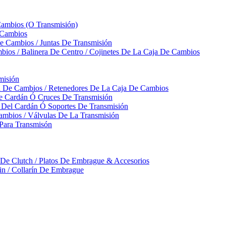
Cambios (O Transmisión)
 Cambios
 Cambios / Juntas De Transmisión
bios / Balinera De Centro / Cojinetes De La Caja De Cambios
misión
ja De Cambios / Retenedores De La Caja De Cambios
De Cardán Ó Cruces De Transmisión
s Del Cardán Ó Soportes De Transmisión
ambios / Válvulas De La Transmisión
Para Transmisón
a De Clutch / Platos De Embrague & Accesorios
rin / Collarín De Embrague