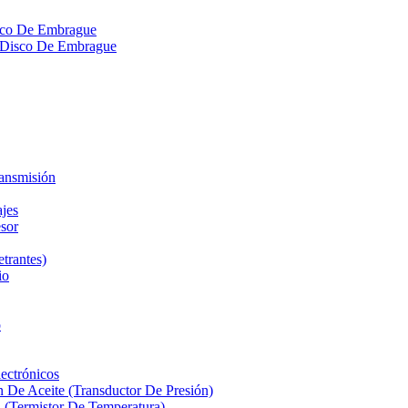
isco De Embrague
ra Disco De Embrague
ransmisión
ajes
sor
etrantes)
io
o
ectrónicos
n De Aceite (Transductor De Presión)
 (Termistor De Temperatura)