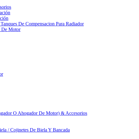
sorios
ación
ción
 Tanques De Compensacion Para Radiador
a De Motor
or
agador O Ahogador De Motor) & Accesorios
iela / Cojinetes De Biela Y Bancada