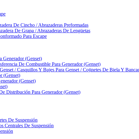
ape
zadera De Cincho / Abrazaderas Preformadas
azadera De Grapa / Abrazaderas De Lengüetas
Conformado Para Escape
ra Generador (Genset)
ferencia De Combustible Para Generador (Genset)
 Genset / Casquillos Y Bujes Para Genset / Cojinetes De Biela Y Banc
r (Genset)
nerador (Genset)
set)
 De Distribución Para Generador (Genset)
ortes De Suspensión
llos Centrales De Suspensión
pensión