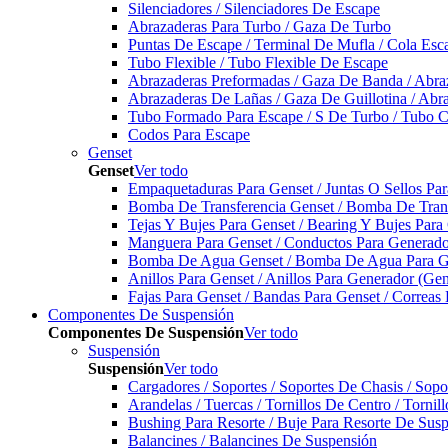
Silenciadores / Silenciadores De Escape
Abrazaderas Para Turbo / Gaza De Turbo
Puntas De Escape / Terminal De Mufla / Cola Esc
Tubo Flexible / Tubo Flexible De Escape
Abrazaderas Preformadas / Gaza De Banda / Abra
Abrazaderas De Lañas / Gaza De Guillotina / Abr
Tubo Formado Para Escape / S De Turbo / Tubo 
Codos Para Escape
Genset
Genset
Ver todo
Empaquetaduras Para Genset / Juntas O Sellos Pa
Bomba De Transferencia Genset / Bomba De Trans
Tejas Y Bujes Para Genset / Bearing Y Bujes Para
Manguera Para Genset / Conductos Para Generado
Bomba De Agua Genset / Bomba De Agua Para Ge
Anillos Para Genset / Anillos Para Generador (Gen
Fajas Para Genset / Bandas Para Genset / Correas
Componentes De Suspensión
Componentes De Suspensión
Ver todo
Suspensión
Suspensión
Ver todo
Cargadores / Soportes / Soportes De Chasis / Sop
Arandelas / Tuercas / Tornillos De Centro / Torni
Bushing Para Resorte / Buje Para Resorte De Sus
Balancines / Balancines De Suspensión