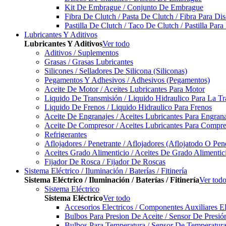
Kit De Embrague / Conjunto De Embrague
Fibra De Clutch / Pasta De Clutch / Fibra Para D
Pastilla De Clutch / Taco De Clutch / Pastilla Pa
Lubricantes Y Aditivos
Lubricantes Y Aditivos
Ver todo
Aditivos / Suplementos
Grasas / Grasas Lubricantes
Silicones / Selladores De Silicona (Siliconas)
Pegamentos Y Adhesivos / Adhesivos (Pegamentos)
Aceite De Motor / Aceites Lubricantes Para Motor
Liquido De Transmisión / Liquido Hidraulico Para La T
Liquido De Frenos / Liquido Hidraulico Para Frenos
Aceite De Engranajes / Aceites Lubricantes Para Engran
Aceite De Compresor / Aceites Lubricantes Para Compre
Refrigerantes
Aflojadores / Penetrante / Aflojadores (Aflojatodo O Pen
Aceites Grado Alimenticio / Aceites De Grado Alimentic
Fijador De Rosca / Fijador De Roscas
Sistema Eléctrico / Iluminación / Baterías / Fitinería
Sistema Eléctrico / Iluminación / Baterías / Fitinería
Ver tod
Sistema Eléctrico
Sistema Eléctrico
Ver todo
Accesorios Electricos / Componentes Auxiliares El
Bulbos Para Presion De Aceite / Sensor De Presió
Bulbos Para Temperatura / Sensor De Temperatura