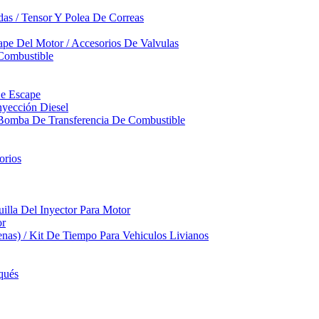
das / Tensor Y Polea De Correas
pe Del Motor / Accesorios De Valvulas
Combustible
De Escape
yección Diesel
 Bomba De Transferencia De Combustible
orios
illa Del Inyector Para Motor
or
nas) / Kit De Tiempo Para Vehiculos Livianos
qués