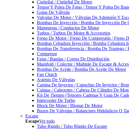
Cigüeñal / Cigüeñal De Motor
Tensor Y Polea De Fajas / Tensor Y Polea De Ban
Guías De Válvula
Valvulas De Motor / Válvulas De Admisión Y Esca
Bombas De Inyección / Bomba De Inyección De 
Mangueras / Conductos De Motor
Turbos / Turbos De Motor & Accesorios
Freno De Motor / Freno De Compresión / Freno 
Bombas Cebadora Inyección / Bomba Cebadora In
Bombas De Transferencia / Bomba De Trasiego /
Compresor
Fajas / Bandas / Correa De Distribución
Manifold / Colector / Multiple De Escape & Acces
Bombas De Aceite / Bomba De Aceite De Motor
Fan Clutch
Asiento De Válvulas
Camisa De Inyector / Capuchas De Inyector / Boqu
Culatas / Cabezotes / Cabeza De Cilindro De Mot
Kit De Tiempo (Tetsores Cadenas Y Guia De Cade
Intercooler De Turbo
Block De Motor / Bloque De Motor
Buzos De Válvulas / Balancines Hidráulicos O Ta
Escape
Escape
Ver todo
Tubo Rigido / Tubo Rígido De Escape