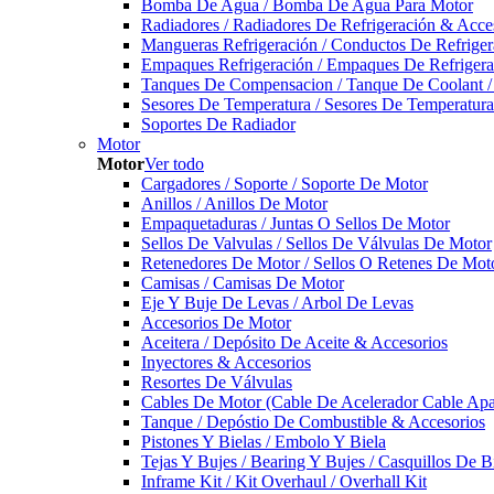
Bomba De Agua / Bomba De Agua Para Motor
Radiadores / Radiadores De Refrigeración & Acce
Mangueras Refrigeración / Conductos De Refriger
Empaques Refrigeración / Empaques De Refrigera
Tanques De Compensacion / Tanque De Coolant /
Sesores De Temperatura / Sesores De Temperatur
Soportes De Radiador
Motor
Motor
Ver todo
Cargadores / Soporte / Soporte De Motor
Anillos / Anillos De Motor
Empaquetaduras / Juntas O Sellos De Motor
Sellos De Valvulas / Sellos De Válvulas De Motor
Retenedores De Motor / Sellos O Retenes De Mot
Camisas / Camisas De Motor
Eje Y Buje De Levas / Arbol De Levas
Accesorios De Motor
Aceitera / Depósito De Aceite & Accesorios
Inyectores & Accesorios
Resortes De Válvulas
Cables De Motor (Cable De Acelerador Cable Ap
Tanque / Depóstio De Combustible & Accesorios
Pistones Y Bielas / Embolo Y Biela
Tejas Y Bujes / Bearing Y Bujes / Casquillos De B
Inframe Kit / Kit Overhaul / Overhall Kit