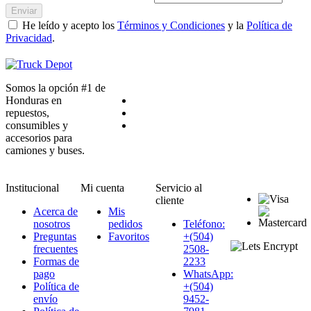
Enviar
He leído y acepto los
Términos y Condiciones
y la
Política de
Privacidad
.
Somos la opción #1 de
Honduras en
repuestos,
consumibles y
accesorios para
camiones y buses.
Institucional
Mi cuenta
Servicio al
cliente
Acerca de
Mis
nosotros
pedidos
Teléfono:
Preguntas
Favoritos
+(504)
frecuentes
2508-
Formas de
2233
pago
WhatsApp:
Política de
+(504)
envío
9452-