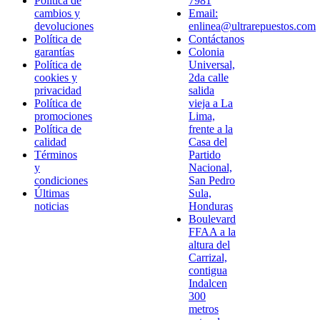
Política de
7981
cambios y
Email:
devoluciones
enlinea@ultrarepuestos.com
Política de
Contáctanos
garantías
Colonia
Política de
Universal,
cookies y
2da calle
privacidad
salida
Política de
vieja a La
promociones
Lima,
Política de
frente a la
calidad
Casa del
Términos
Partido
y
Nacional,
condiciones
San Pedro
Últimas
Sula,
noticias
Honduras
Boulevard
FFAA a la
altura del
Carrizal,
contigua
Indalcen
300
metros