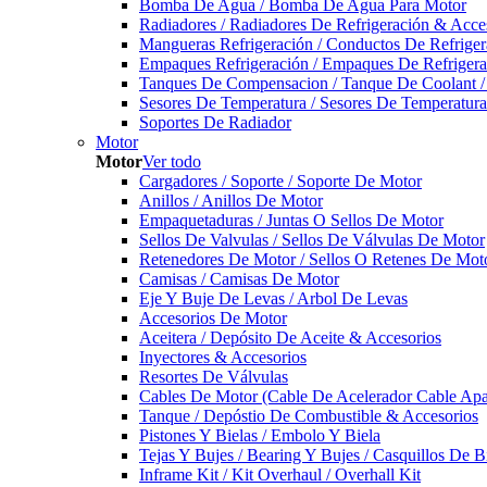
Bomba De Agua / Bomba De Agua Para Motor
Radiadores / Radiadores De Refrigeración & Acce
Mangueras Refrigeración / Conductos De Refriger
Empaques Refrigeración / Empaques De Refrigera
Tanques De Compensacion / Tanque De Coolant /
Sesores De Temperatura / Sesores De Temperatur
Soportes De Radiador
Motor
Motor
Ver todo
Cargadores / Soporte / Soporte De Motor
Anillos / Anillos De Motor
Empaquetaduras / Juntas O Sellos De Motor
Sellos De Valvulas / Sellos De Válvulas De Motor
Retenedores De Motor / Sellos O Retenes De Mot
Camisas / Camisas De Motor
Eje Y Buje De Levas / Arbol De Levas
Accesorios De Motor
Aceitera / Depósito De Aceite & Accesorios
Inyectores & Accesorios
Resortes De Válvulas
Cables De Motor (Cable De Acelerador Cable Ap
Tanque / Depóstio De Combustible & Accesorios
Pistones Y Bielas / Embolo Y Biela
Tejas Y Bujes / Bearing Y Bujes / Casquillos De B
Inframe Kit / Kit Overhaul / Overhall Kit