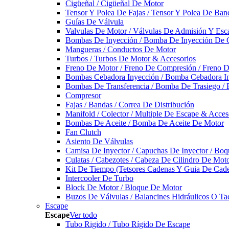
Cigüeñal / Cigüeñal De Motor
Tensor Y Polea De Fajas / Tensor Y Polea De Ban
Guías De Válvula
Valvulas De Motor / Válvulas De Admisión Y Esca
Bombas De Inyección / Bomba De Inyección De 
Mangueras / Conductos De Motor
Turbos / Turbos De Motor & Accesorios
Freno De Motor / Freno De Compresión / Freno 
Bombas Cebadora Inyección / Bomba Cebadora In
Bombas De Transferencia / Bomba De Trasiego /
Compresor
Fajas / Bandas / Correa De Distribución
Manifold / Colector / Multiple De Escape & Acces
Bombas De Aceite / Bomba De Aceite De Motor
Fan Clutch
Asiento De Válvulas
Camisa De Inyector / Capuchas De Inyector / Boqu
Culatas / Cabezotes / Cabeza De Cilindro De Mot
Kit De Tiempo (Tetsores Cadenas Y Guia De Cade
Intercooler De Turbo
Block De Motor / Bloque De Motor
Buzos De Válvulas / Balancines Hidráulicos O Ta
Escape
Escape
Ver todo
Tubo Rigido / Tubo Rígido De Escape