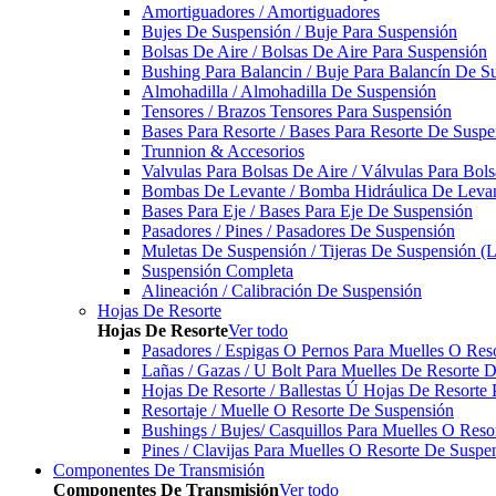
Amortiguadores / Amortiguadores
Bujes De Suspensión / Buje Para Suspensión
Bolsas De Aire / Bolsas De Aire Para Suspensión
Bushing Para Balancin / Buje Para Balancín De S
Almohadilla / Almohadilla De Suspensión
Tensores / Brazos Tensores Para Suspensión
Bases Para Resorte / Bases Para Resorte De Suspe
Trunnion & Accesorios
Valvulas Para Bolsas De Aire / Válvulas Para Bol
Bombas De Levante / Bomba Hidráulica De Leva
Bases Para Eje / Bases Para Eje De Suspensión
Pasadores / Pines / Pasadores De Suspensión
Muletas De Suspensión / Tijeras De Suspensión (L
Suspensión Completa
Alineación / Calibración De Suspensión
Hojas De Resorte
Hojas De Resorte
Ver todo
Pasadores / Espigas O Pernos Para Muelles O Res
Lañas / Gazas / U Bolt Para Muelles De Resorte 
Hojas De Resorte / Ballestas Ú Hojas De Resorte 
Resortaje / Muelle O Resorte De Suspensión
Bushings / Bujes/ Casquillos Para Muelles O Res
Pines / Clavijas Para Muelles O Resorte De Suspe
Componentes De Transmisión
Componentes De Transmisión
Ver todo