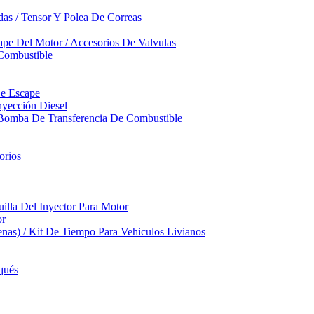
das / Tensor Y Polea De Correas
pe Del Motor / Accesorios De Valvulas
Combustible
De Escape
yección Diesel
 Bomba De Transferencia De Combustible
orios
illa Del Inyector Para Motor
or
nas) / Kit De Tiempo Para Vehiculos Livianos
qués