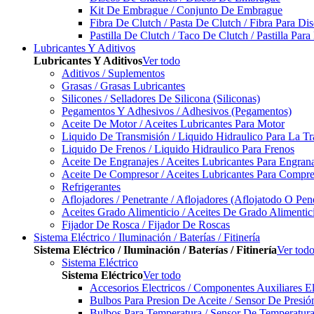
Kit De Embrague / Conjunto De Embrague
Fibra De Clutch / Pasta De Clutch / Fibra Para D
Pastilla De Clutch / Taco De Clutch / Pastilla Pa
Lubricantes Y Aditivos
Lubricantes Y Aditivos
Ver todo
Aditivos / Suplementos
Grasas / Grasas Lubricantes
Silicones / Selladores De Silicona (Siliconas)
Pegamentos Y Adhesivos / Adhesivos (Pegamentos)
Aceite De Motor / Aceites Lubricantes Para Motor
Liquido De Transmisión / Liquido Hidraulico Para La T
Liquido De Frenos / Liquido Hidraulico Para Frenos
Aceite De Engranajes / Aceites Lubricantes Para Engran
Aceite De Compresor / Aceites Lubricantes Para Compre
Refrigerantes
Aflojadores / Penetrante / Aflojadores (Aflojatodo O Pen
Aceites Grado Alimenticio / Aceites De Grado Alimentic
Fijador De Rosca / Fijador De Roscas
Sistema Eléctrico / Iluminación / Baterías / Fitinería
Sistema Eléctrico / Iluminación / Baterías / Fitinería
Ver tod
Sistema Eléctrico
Sistema Eléctrico
Ver todo
Accesorios Electricos / Componentes Auxiliares El
Bulbos Para Presion De Aceite / Sensor De Presió
Bulbos Para Temperatura / Sensor De Temperatura