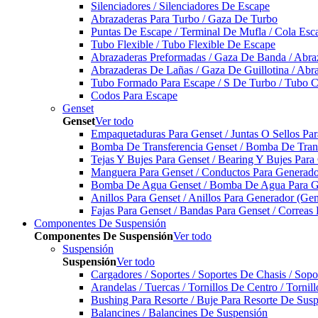
Silenciadores / Silenciadores De Escape
Abrazaderas Para Turbo / Gaza De Turbo
Puntas De Escape / Terminal De Mufla / Cola Esc
Tubo Flexible / Tubo Flexible De Escape
Abrazaderas Preformadas / Gaza De Banda / Abra
Abrazaderas De Lañas / Gaza De Guillotina / Abr
Tubo Formado Para Escape / S De Turbo / Tubo 
Codos Para Escape
Genset
Genset
Ver todo
Empaquetaduras Para Genset / Juntas O Sellos Pa
Bomba De Transferencia Genset / Bomba De Trans
Tejas Y Bujes Para Genset / Bearing Y Bujes Para
Manguera Para Genset / Conductos Para Generado
Bomba De Agua Genset / Bomba De Agua Para Ge
Anillos Para Genset / Anillos Para Generador (Gen
Fajas Para Genset / Bandas Para Genset / Correas
Componentes De Suspensión
Componentes De Suspensión
Ver todo
Suspensión
Suspensión
Ver todo
Cargadores / Soportes / Soportes De Chasis / Sop
Arandelas / Tuercas / Tornillos De Centro / Torni
Bushing Para Resorte / Buje Para Resorte De Sus
Balancines / Balancines De Suspensión