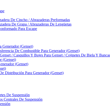
ape
zadera De Cincho / Abrazaderas Preformadas
azadera De Grapa / Abrazaderas De Lengüetas
Conformado Para Escape
ra Generador (Genset)
ferencia De Combustible Para Generador (Genset)
 Genset / Casquillos Y Bujes Para Genset / Cojinetes De Biela Y Banc
r (Genset)
nerador (Genset)
set)
 De Distribución Para Generador (Genset)
ortes De Suspensión
llos Centrales De Suspensión
pensión