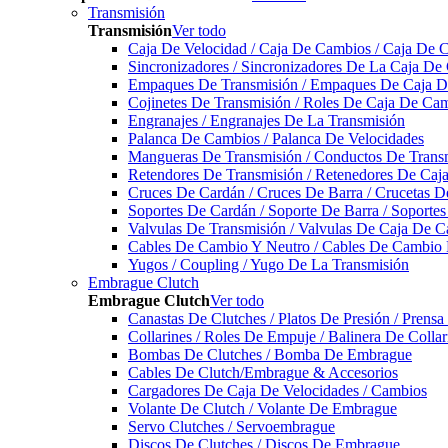
Transmisión
Transmisión
Ver todo
Caja De Velocidad / Caja De Cambios / Caja De 
Sincronizadores / Sincronizadores De La Caja De
Empaques De Transmisión / Empaques De Caja De
Cojinetes De Transmisión / Roles De Caja De Cam
Engranajes / Engranajes De La Transmisión
Palanca De Cambios / Palanca De Velocidades
Mangueras De Transmisión / Conductos De Trans
Retendores De Transmisión / Retenedores De Ca
Cruces De Cardán / Cruces De Barra / Crucetas 
Soportes De Cardán / Soporte De Barra / Soporte
Valvulas De Transmisión / Valvulas De Caja De C
Cables De Cambio Y Neutro / Cables De Cambio 
Yugos / Coupling / Yugo De La Transmisión
Embrague Clutch
Embrague Clutch
Ver todo
Canastas De Clutches / Platos De Presión / Prens
Collarines / Roles De Empuje / Balinera De Colla
Bombas De Clutches / Bomba De Embrague
Cables De Clutch/Embrague & Accesorios
Cargadores De Caja De Velocidades / Cambios
Volante De Clutch / Volante De Embrague
Servo Clutches / Servoembrague
Discos De Clutches / Discos De Embrague