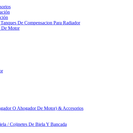
sorios
ación
ción
 Tanques De Compensacion Para Radiador
a De Motor
or
agador O Ahogador De Motor) & Accesorios
iela / Cojinetes De Biela Y Bancada