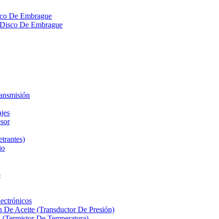
isco De Embrague
ra Disco De Embrague
ransmisión
ajes
sor
etrantes)
io
o
ectrónicos
n De Aceite (Transductor De Presión)
 (Termistor De Temperatura)