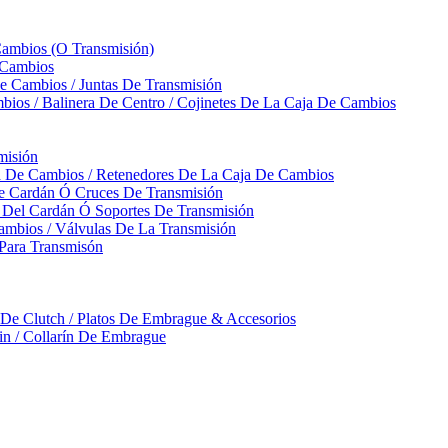
Cambios (O Transmisión)
 Cambios
 Cambios / Juntas De Transmisión
bios / Balinera De Centro / Cojinetes De La Caja De Cambios
misión
ja De Cambios / Retenedores De La Caja De Cambios
De Cardán Ó Cruces De Transmisión
s Del Cardán Ó Soportes De Transmisión
ambios / Válvulas De La Transmisión
Para Transmisón
a De Clutch / Platos De Embrague & Accesorios
rin / Collarín De Embrague