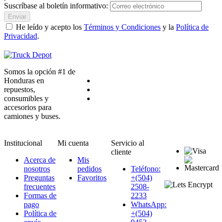
Suscríbase al boletín informativo:
Enviar
He leído y acepto los
Términos y Condiciones
y la
Política de
Privacidad
.
Somos la opción #1 de
Honduras en
repuestos,
consumibles y
accesorios para
camiones y buses.
Institucional
Mi cuenta
Servicio al
cliente
Acerca de
Mis
nosotros
pedidos
Teléfono:
Preguntas
Favoritos
+(504)
frecuentes
2508-
Formas de
2233
pago
WhatsApp:
Política de
+(504)