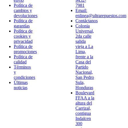
envío
9452-
Política de
7981
cambios y
Email:
devoluciones
enlinea@ultrarepuestos.com
Política de
Contáctanos
garantías
Colonia
Política de
Universal,
cookies y
2da calle
privacidad
salida
Política de
vieja a La
promociones
Lima,
Política de
frente a la
calidad
Casa del
Términos
Partido
y
Nacional,
condiciones
San Pedro
Últimas
Sula,
noticias
Honduras
Boulevard
FFAA a la
altura del
Carrizal,
contigua
Indalcen
300