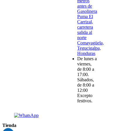
metros
antes de
Gasolinera
Puma El
Carrizal,
carretera
salida al
norte
Comayagüela,
Tegucigalpa,
Honduras
De lunes a
viernes,
de 8:00 a
17:00.
Sábados,
de 8:00 a
12:00
Excepto
festivos.
Tienda