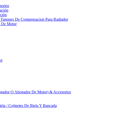
sorios
ación
ción
 Tanques De Compensacion Para Radiador
a De Motor
or
agador O Ahogador De Motor) & Accesorios
iela / Cojinetes De Biela Y Bancada