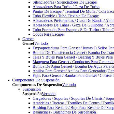
Silenciadores / Silenciadores De Escape
Abrazaderas Para Turbo / Gaza De Turbo
Puntas De Escape / Terminal De Mufla / Cola Esc
Tubo Flexible / Tubo Flexible De Escape
Abrazaderas Preformadas / Gaza De Banda / Abra
Abrazaderas De Lañas / Gaza De Guillotina / Abr
Tubo Formado Para Escape / S De Turbo / Tubo 
Codos Para Escape
Genset
Genset
Ver todo
Empaquetaduras Para Genset / Juntas O Sellos Pa
Bomba De Transferencia Genset / Bomba De Trans
Tejas Y Bujes Para Genset / Bearing Y Bujes Para
Manguera Para Genset / Conductos Para Generado
Bomba De Agua Genset / Bomba De Agua Para Ge
Anillos Para Genset / Anillos Para Generador (Gen
Fajas Para Genset / Bandas Para Genset / Correas
Componentes De Suspensión
Componentes De Suspensión
Ver todo
Suspensión
Suspensión
Ver todo
Cargadores / Soportes / Soportes De Chasis / Sop
Arandelas / Tuercas / Tornillos De Centro / Torni
Bushing Para Resorte / Buje Para Resorte De Sus
Balancines / Balancines De Suspensión