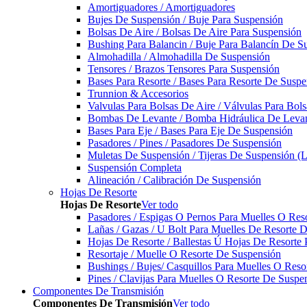
Amortiguadores / Amortiguadores
Bujes De Suspensión / Buje Para Suspensión
Bolsas De Aire / Bolsas De Aire Para Suspensión
Bushing Para Balancin / Buje Para Balancín De S
Almohadilla / Almohadilla De Suspensión
Tensores / Brazos Tensores Para Suspensión
Bases Para Resorte / Bases Para Resorte De Suspe
Trunnion & Accesorios
Valvulas Para Bolsas De Aire / Válvulas Para Bol
Bombas De Levante / Bomba Hidráulica De Leva
Bases Para Eje / Bases Para Eje De Suspensión
Pasadores / Pines / Pasadores De Suspensión
Muletas De Suspensión / Tijeras De Suspensión (L
Suspensión Completa
Alineación / Calibración De Suspensión
Hojas De Resorte
Hojas De Resorte
Ver todo
Pasadores / Espigas O Pernos Para Muelles O Res
Lañas / Gazas / U Bolt Para Muelles De Resorte 
Hojas De Resorte / Ballestas Ú Hojas De Resorte 
Resortaje / Muelle O Resorte De Suspensión
Bushings / Bujes/ Casquillos Para Muelles O Res
Pines / Clavijas Para Muelles O Resorte De Suspe
Componentes De Transmisión
Componentes De Transmisión
Ver todo