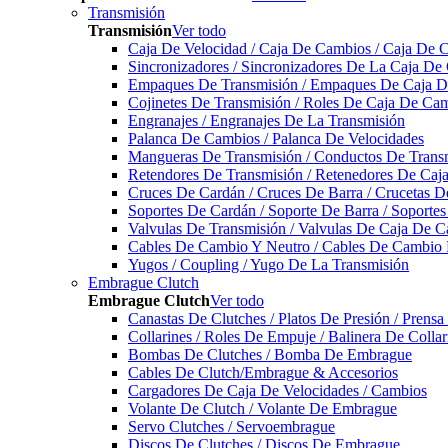
Transmisión
Transmisión
Ver todo
Caja De Velocidad / Caja De Cambios / Caja De 
Sincronizadores / Sincronizadores De La Caja De
Empaques De Transmisión / Empaques De Caja De
Cojinetes De Transmisión / Roles De Caja De Cam
Engranajes / Engranajes De La Transmisión
Palanca De Cambios / Palanca De Velocidades
Mangueras De Transmisión / Conductos De Trans
Retendores De Transmisión / Retenedores De Ca
Cruces De Cardán / Cruces De Barra / Crucetas 
Soportes De Cardán / Soporte De Barra / Soporte
Valvulas De Transmisión / Valvulas De Caja De C
Cables De Cambio Y Neutro / Cables De Cambio 
Yugos / Coupling / Yugo De La Transmisión
Embrague Clutch
Embrague Clutch
Ver todo
Canastas De Clutches / Platos De Presión / Prens
Collarines / Roles De Empuje / Balinera De Colla
Bombas De Clutches / Bomba De Embrague
Cables De Clutch/Embrague & Accesorios
Cargadores De Caja De Velocidades / Cambios
Volante De Clutch / Volante De Embrague
Servo Clutches / Servoembrague
Discos De Clutches / Discos De Embrague