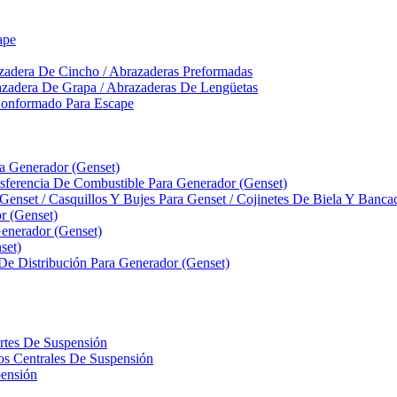
ape
zadera De Cincho / Abrazaderas Preformadas
azadera De Grapa / Abrazaderas De Lengüetas
Conformado Para Escape
ra Generador (Genset)
ferencia De Combustible Para Generador (Genset)
 Genset / Casquillos Y Bujes Para Genset / Cojinetes De Biela Y Banc
r (Genset)
nerador (Genset)
set)
 De Distribución Para Generador (Genset)
ortes De Suspensión
llos Centrales De Suspensión
pensión