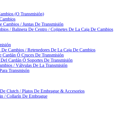
Cambios (O Transmisión)
 Cambios
 Cambios / Juntas De Transmisión
bios / Balinera De Centro / Cojinetes De La Caja De Cambios
misión
ja De Cambios / Retenedores De La Caja De Cambios
De Cardán Ó Cruces De Transmisión
s Del Cardán Ó Soportes De Transmisión
ambios / Válvulas De La Transmisión
Para Transmisón
a De Clutch / Platos De Embrague & Accesorios
rin / Collarín De Embrague