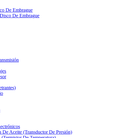
isco De Embrague
ra Disco De Embrague
ransmisión
ajes
sor
etrantes)
io
o
ectrónicos
n De Aceite (Transductor De Presión)
 (Termistor De Temperatura)