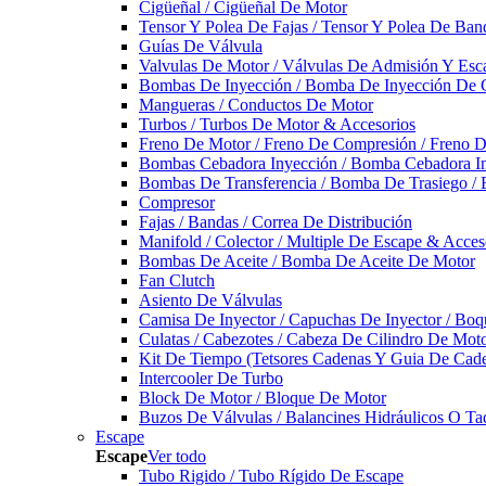
Cigüeñal / Cigüeñal De Motor
Tensor Y Polea De Fajas / Tensor Y Polea De Ban
Guías De Válvula
Valvulas De Motor / Válvulas De Admisión Y Esca
Bombas De Inyección / Bomba De Inyección De 
Mangueras / Conductos De Motor
Turbos / Turbos De Motor & Accesorios
Freno De Motor / Freno De Compresión / Freno 
Bombas Cebadora Inyección / Bomba Cebadora In
Bombas De Transferencia / Bomba De Trasiego /
Compresor
Fajas / Bandas / Correa De Distribución
Manifold / Colector / Multiple De Escape & Acces
Bombas De Aceite / Bomba De Aceite De Motor
Fan Clutch
Asiento De Válvulas
Camisa De Inyector / Capuchas De Inyector / Boqu
Culatas / Cabezotes / Cabeza De Cilindro De Mot
Kit De Tiempo (Tetsores Cadenas Y Guia De Cade
Intercooler De Turbo
Block De Motor / Bloque De Motor
Buzos De Válvulas / Balancines Hidráulicos O Ta
Escape
Escape
Ver todo
Tubo Rigido / Tubo Rígido De Escape