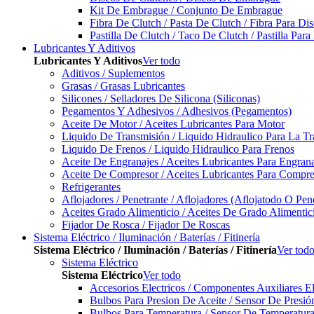
Kit De Embrague / Conjunto De Embrague
Fibra De Clutch / Pasta De Clutch / Fibra Para D
Pastilla De Clutch / Taco De Clutch / Pastilla Pa
Lubricantes Y Aditivos
Lubricantes Y Aditivos
Ver todo
Aditivos / Suplementos
Grasas / Grasas Lubricantes
Silicones / Selladores De Silicona (Siliconas)
Pegamentos Y Adhesivos / Adhesivos (Pegamentos)
Aceite De Motor / Aceites Lubricantes Para Motor
Liquido De Transmisión / Liquido Hidraulico Para La T
Liquido De Frenos / Liquido Hidraulico Para Frenos
Aceite De Engranajes / Aceites Lubricantes Para Engran
Aceite De Compresor / Aceites Lubricantes Para Compre
Refrigerantes
Aflojadores / Penetrante / Aflojadores (Aflojatodo O Pen
Aceites Grado Alimenticio / Aceites De Grado Alimentic
Fijador De Rosca / Fijador De Roscas
Sistema Eléctrico / Iluminación / Baterías / Fitinería
Sistema Eléctrico / Iluminación / Baterías / Fitinería
Ver tod
Sistema Eléctrico
Sistema Eléctrico
Ver todo
Accesorios Electricos / Componentes Auxiliares El
Bulbos Para Presion De Aceite / Sensor De Presió
Bulbos Para Temperatura / Sensor De Temperatura