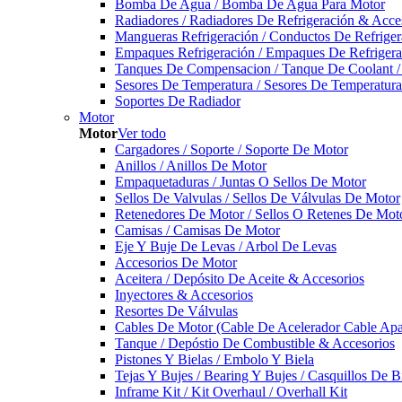
Bomba De Agua / Bomba De Agua Para Motor
Radiadores / Radiadores De Refrigeración & Acce
Mangueras Refrigeración / Conductos De Refriger
Empaques Refrigeración / Empaques De Refrigera
Tanques De Compensacion / Tanque De Coolant /
Sesores De Temperatura / Sesores De Temperatur
Soportes De Radiador
Motor
Motor
Ver todo
Cargadores / Soporte / Soporte De Motor
Anillos / Anillos De Motor
Empaquetaduras / Juntas O Sellos De Motor
Sellos De Valvulas / Sellos De Válvulas De Motor
Retenedores De Motor / Sellos O Retenes De Mot
Camisas / Camisas De Motor
Eje Y Buje De Levas / Arbol De Levas
Accesorios De Motor
Aceitera / Depósito De Aceite & Accesorios
Inyectores & Accesorios
Resortes De Válvulas
Cables De Motor (Cable De Acelerador Cable Ap
Tanque / Depóstio De Combustible & Accesorios
Pistones Y Bielas / Embolo Y Biela
Tejas Y Bujes / Bearing Y Bujes / Casquillos De B
Inframe Kit / Kit Overhaul / Overhall Kit