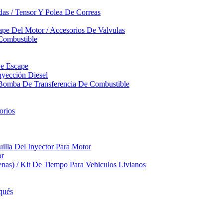
das / Tensor Y Polea De Correas
pe Del Motor / Accesorios De Valvulas
Combustible
De Escape
yección Diesel
 Bomba De Transferencia De Combustible
orios
illa Del Inyector Para Motor
or
nas) / Kit De Tiempo Para Vehiculos Livianos
qués