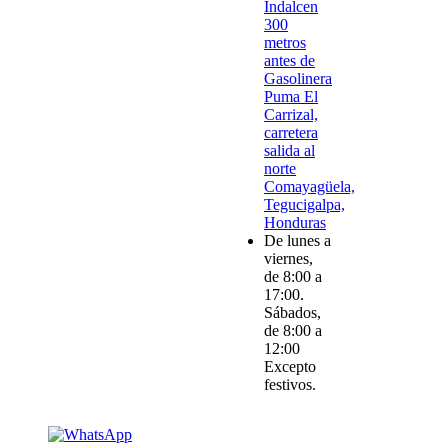
Indalcen
300
metros
antes de
Gasolinera
Puma El
Carrizal,
carretera
salida al
norte
Comayagüela,
Tegucigalpa,
Honduras
De lunes a
viernes,
de 8:00 a
17:00.
Sábados,
de 8:00 a
12:00
Excepto
festivos.