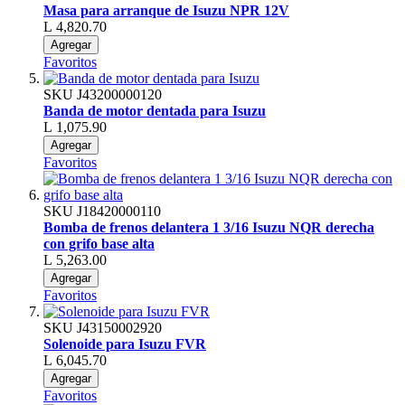
Masa para arranque de Isuzu NPR 12V
L 4,820.70
Agregar
Favoritos
SKU
J43200000120
Banda de motor dentada para Isuzu
L 1,075.90
Agregar
Favoritos
SKU
J18420000110
Bomba de frenos delantera 1 3/16 Isuzu NQR derecha
con grifo base alta
L 5,263.00
Agregar
Favoritos
SKU
J43150002920
Solenoide para Isuzu FVR
L 6,045.70
Agregar
Favoritos