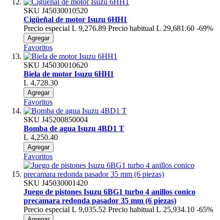
SKU
J45030010520
Cigüeñal de motor Isuzu 6HH1
Precio especial
L 9,276.89
Precio habitual
L 29,681.60
-69%
Agregar
Favoritos
SKU
J45030010620
Biela de motor Isuzu 6HH1
L 4,728.30
Agregar
Favoritos
SKU
J45200850004
Bomba de agua Isuzu 4BD1 T
L 4,250.40
Agregar
Favoritos
SKU
J45030001420
Juego de pistones Isuzu 6BG1 turbo 4 anillos conico
precamara redonda pasador 35 mm (6 piezas)
Precio especial
L 9,035.52
Precio habitual
L 25,934.10
-65%
Agregar