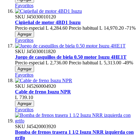
Favoritos
SKU
J45030010120
Cigüeñal de motor 4BD1 Isuzu
Precio especial
L 4,284.60
Precio habitual
L 14,970.20
-71%
Agregar
Favoritos
SKU
J45030011820
Juego de casquillos de biela 0.50 motor Isuzu 4HE1T
Precio especial
L 2,736.00
Precio habitual
L 5,313.00
-49%
Agregar
Favoritos
SKU
J45260004920
Cable de freno Isuzu NPR
L 739.10
Agregar
Favoritos
SKU
J45420003920
Bomba de frenos trasera 1 1/2 Isuzu NRR izquierda con
grifo