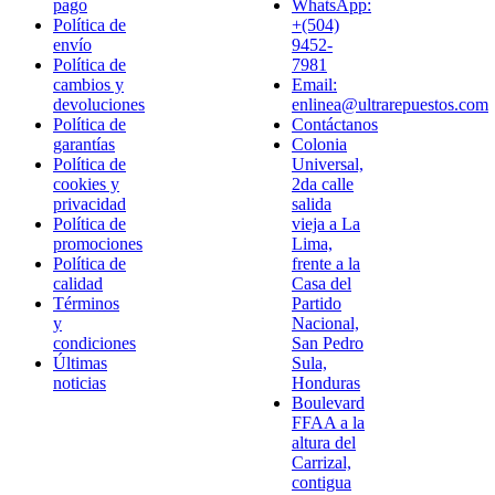
pago
WhatsApp:
Política de
+(504)
envío
9452-
Política de
7981
cambios y
Email:
devoluciones
enlinea@ultrarepuestos.com
Política de
Contáctanos
garantías
Colonia
Política de
Universal,
cookies y
2da calle
privacidad
salida
Política de
vieja a La
promociones
Lima,
Política de
frente a la
calidad
Casa del
Términos
Partido
y
Nacional,
condiciones
San Pedro
Últimas
Sula,
noticias
Honduras
Boulevard
FFAA a la
altura del
Carrizal,
contigua