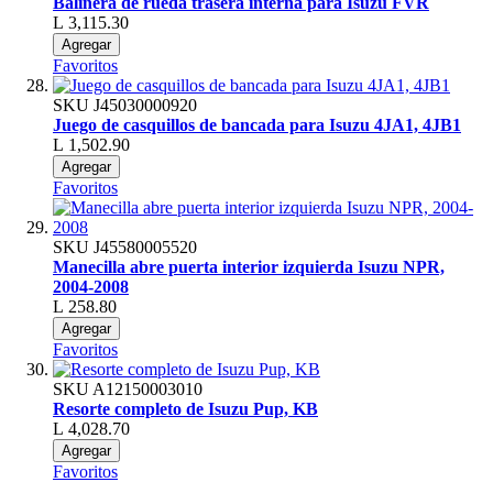
Balinera de rueda trasera interna para Isuzu FVR
L 3,115.30
Agregar
Favoritos
SKU
J45030000920
Juego de casquillos de bancada para Isuzu 4JA1, 4JB1
L 1,502.90
Agregar
Favoritos
SKU
J45580005520
Manecilla abre puerta interior izquierda Isuzu NPR,
2004-2008
L 258.80
Agregar
Favoritos
SKU
A12150003010
Resorte completo de Isuzu Pup, KB
L 4,028.70
Agregar
Favoritos