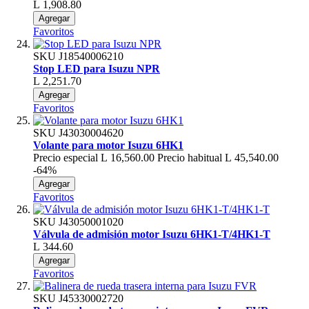
L 1,908.80
Agregar
Favoritos
SKU
J18540006210
Stop LED para Isuzu NPR
L 2,251.70
Agregar
Favoritos
SKU
J43030004620
Volante para motor Isuzu 6HK1
Precio especial
L 16,560.00
Precio habitual
L 45,540.00
-64%
Agregar
Favoritos
SKU
J43050001020
Válvula de admisión motor Isuzu 6HK1-T/4HK1-T
L 344.60
Agregar
Favoritos
SKU
J45330002720