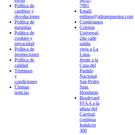
envío
9452-
Política de
7981
cambios y
Email:
devoluciones
enlinea@ultrarepuestos.com
Política de
Contáctanos
garantías
Colonia
Política de
Universal,
cookies y
2da calle
privacidad
salida
Política de
vieja a La
promociones
Lima,
Política de
frente a la
calidad
Casa del
Términos
Partido
y
Nacional,
condiciones
San Pedro
Últimas
Sula,
noticias
Honduras
Boulevard
FFAA a la
altura del
Carrizal,
contigua
Indalcen
300