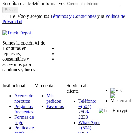
Suscríbase al boletín informativo:
Enviar
He leído y acepto los
Términos y Condiciones
y la
Política de
Privacidad
.
Somos la opción #1 de
Honduras en
repuestos,
consumibles y
accesorios para
camiones y buses.
Institucional
Mi cuenta
Servicio al
cliente
Acerca de
Mis
nosotros
pedidos
Teléfono:
Preguntas
Favoritos
+(504)
frecuentes
2508-
Formas de
2233
pago
WhatsApp:
Política de
+(504)