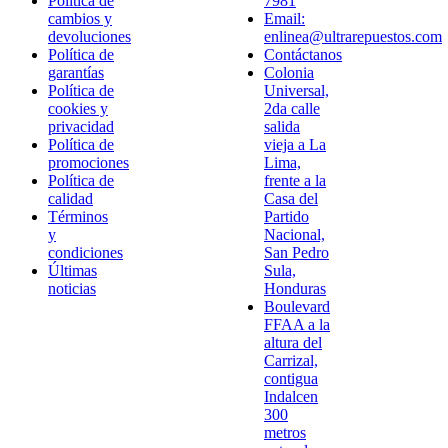
Política de
7981
cambios y
Email:
devoluciones
enlinea@ultrarepuestos.com
Política de
Contáctanos
garantías
Colonia
Política de
Universal,
cookies y
2da calle
privacidad
salida
Política de
vieja a La
promociones
Lima,
Política de
frente a la
calidad
Casa del
Términos
Partido
y
Nacional,
condiciones
San Pedro
Últimas
Sula,
noticias
Honduras
Boulevard
FFAA a la
altura del
Carrizal,
contigua
Indalcen
300
metros