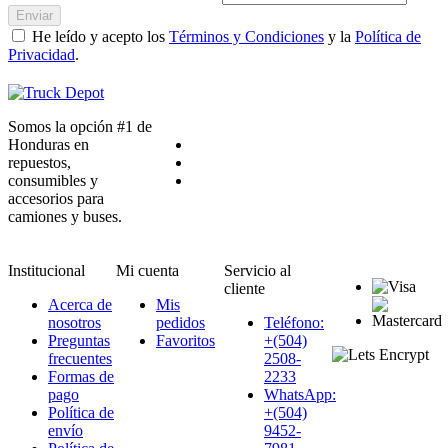
Enviar
He leído y acepto los
Términos y Condiciones
y la
Política de
Privacidad
.
Somos la opción #1 de
Honduras en
repuestos,
consumibles y
accesorios para
camiones y buses.
Institucional
Mi cuenta
Servicio al
cliente
Acerca de
Mis
nosotros
pedidos
Teléfono:
Preguntas
Favoritos
+(504)
frecuentes
2508-
Formas de
2233
pago
WhatsApp:
Política de
+(504)
envío
9452-