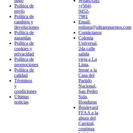
pago
WhatsApp:
Política de
+(504)
envío
9452-
Política de
7981
cambios y
Email:
devoluciones
enlinea@ultrarepuestos.com
Política de
Contáctanos
garantías
Colonia
Política de
Universal,
cookies y
2da calle
privacidad
salida
Política de
vieja a La
promociones
Lima,
Política de
frente a la
calidad
Casa del
Términos
Partido
y
Nacional,
condiciones
San Pedro
Últimas
Sula,
noticias
Honduras
Boulevard
FFAA a la
altura del
Carrizal,
contigua