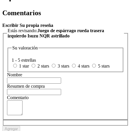
Comentarios
Escribir Su propia reseña
Estás revisando:
Juego de espárrago rueda trasera
izquierdo Isuzu NQR astrillado
Su valoración
1 - 5 estrellas
1 star
2 stars
3 stars
4 stars
5 stars
Nombre
Resumen de compra
Comentario
Agregar