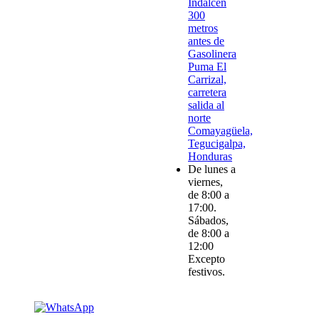
Indalcen
300
metros
antes de
Gasolinera
Puma El
Carrizal,
carretera
salida al
norte
Comayagüela,
Tegucigalpa,
Honduras
De lunes a
viernes,
de 8:00 a
17:00.
Sábados,
de 8:00 a
12:00
Excepto
festivos.