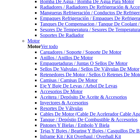
Bomba De Agua / Bomba De Agua Para Motor
Radiadores / Radiadores De Refrigeración & Acce
Mangueras Refrigeración / Conductos De Refriger
Empaques Refrigeración / Empaques De Refrigera
Tanques De Compensacion / Tanque De Coolant /
Sesores De Temperatura / Sesores De Temperatur
Soportes De Radiador
Motor
Motor
Ver todo
Cargadores / Soporte / Soporte De Motor
Anillos / Anillos De Motor
Empaquetaduras / Juntas O Sellos De Motor
Sellos De Valvulas / Sellos De Válvulas De Motor
Retenedores De Motor / Sellos O Retenes De Mot
Camisas / Camisas De Motor
Eje Y Buje De Levas / Arbol De Levas
Accesorios De Motor
Aceitera / Depósito De Aceite & Accesorios
Inyectores & Accesorios
Resortes De Válvulas
Cables De Motor (Cable De Acelerador Cable Ap
Tanque / Depóstio De Combustible & Accesorios
Pistones Y Bielas / Embolo Y Biela
Tejas Y Bujes / Bearing Y Bujes / Casquillos De B
Inframe Kit / Kit Overhaul / Overhall Kit