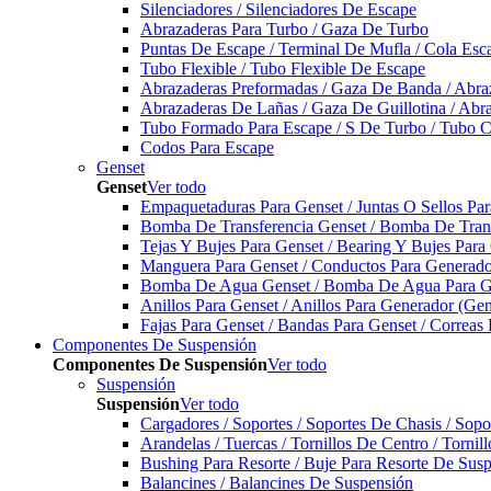
Silenciadores / Silenciadores De Escape
Abrazaderas Para Turbo / Gaza De Turbo
Puntas De Escape / Terminal De Mufla / Cola Esc
Tubo Flexible / Tubo Flexible De Escape
Abrazaderas Preformadas / Gaza De Banda / Abra
Abrazaderas De Lañas / Gaza De Guillotina / Abr
Tubo Formado Para Escape / S De Turbo / Tubo 
Codos Para Escape
Genset
Genset
Ver todo
Empaquetaduras Para Genset / Juntas O Sellos Pa
Bomba De Transferencia Genset / Bomba De Trans
Tejas Y Bujes Para Genset / Bearing Y Bujes Para
Manguera Para Genset / Conductos Para Generado
Bomba De Agua Genset / Bomba De Agua Para Ge
Anillos Para Genset / Anillos Para Generador (Gen
Fajas Para Genset / Bandas Para Genset / Correas
Componentes De Suspensión
Componentes De Suspensión
Ver todo
Suspensión
Suspensión
Ver todo
Cargadores / Soportes / Soportes De Chasis / Sop
Arandelas / Tuercas / Tornillos De Centro / Torni
Bushing Para Resorte / Buje Para Resorte De Sus
Balancines / Balancines De Suspensión