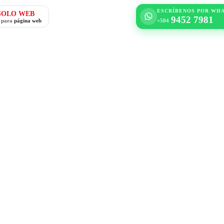
ESCRÍBENOS POR WH
SOLO WEB
9452 7981
o para
página web
+504