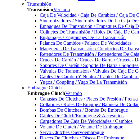
Transmisión
Transmisión
Ver todo
Caja De Velocidad / Caja De Cambios / Caja De 
Sincronizadores / Sincronizadores De La Caja De
Empaques De Transmisión / Empaques De Caja De
Cojinetes De Transmisión / Roles De Caja De Cam
Engranajes / Engranajes De La Transmisión
Palanca De Cambios / Palanca De Velocidades
Mangueras De Transmisión / Conductos De Trans
Retendores De Transmisión / Retenedores De Ca
Cruces De Cardán / Cruces De Barra / Crucetas 
Soportes De Cardán / Soporte De Barra / Soporte
Valvulas De Transmisión / Valvulas De Caja De C
Cables De Cambio Y Neutro / Cables De Cambio 
Yugos / Coupling / Yugo De La Transmisión
Embrague Clutch
Embrague Clutch
Ver todo
Canastas De Clutches / Platos De Presión / Prens
Collarines / Roles De Empuje / Balinera De Colla
Bombas De Clutches / Bomba De Embrague
Cables De Clutch/Embrague & Accesorios
Cargadores De Caja De Velocidades / Cambios
Volante De Clutch / Volante De Embrague
Servo Clutches / Servoembrague
Discos De Clutches / Discos De Embrague