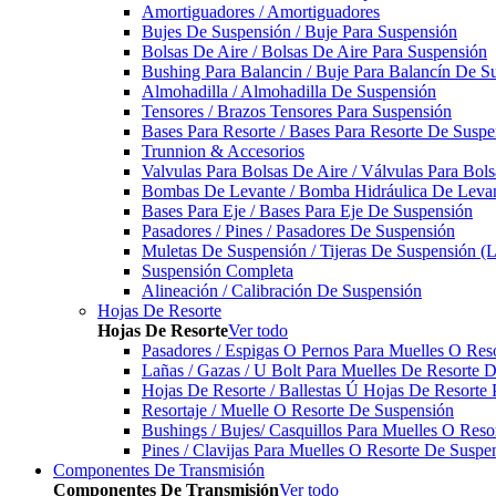
Amortiguadores / Amortiguadores
Bujes De Suspensión / Buje Para Suspensión
Bolsas De Aire / Bolsas De Aire Para Suspensión
Bushing Para Balancin / Buje Para Balancín De S
Almohadilla / Almohadilla De Suspensión
Tensores / Brazos Tensores Para Suspensión
Bases Para Resorte / Bases Para Resorte De Suspe
Trunnion & Accesorios
Valvulas Para Bolsas De Aire / Válvulas Para Bol
Bombas De Levante / Bomba Hidráulica De Leva
Bases Para Eje / Bases Para Eje De Suspensión
Pasadores / Pines / Pasadores De Suspensión
Muletas De Suspensión / Tijeras De Suspensión (L
Suspensión Completa
Alineación / Calibración De Suspensión
Hojas De Resorte
Hojas De Resorte
Ver todo
Pasadores / Espigas O Pernos Para Muelles O Res
Lañas / Gazas / U Bolt Para Muelles De Resorte 
Hojas De Resorte / Ballestas Ú Hojas De Resorte 
Resortaje / Muelle O Resorte De Suspensión
Bushings / Bujes/ Casquillos Para Muelles O Res
Pines / Clavijas Para Muelles O Resorte De Suspe
Componentes De Transmisión
Componentes De Transmisión
Ver todo