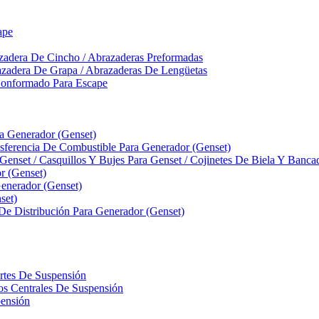
ape
zadera De Cincho / Abrazaderas Preformadas
azadera De Grapa / Abrazaderas De Lengüetas
Conformado Para Escape
ra Generador (Genset)
ferencia De Combustible Para Generador (Genset)
 Genset / Casquillos Y Bujes Para Genset / Cojinetes De Biela Y Banc
r (Genset)
nerador (Genset)
set)
 De Distribución Para Generador (Genset)
ortes De Suspensión
llos Centrales De Suspensión
pensión