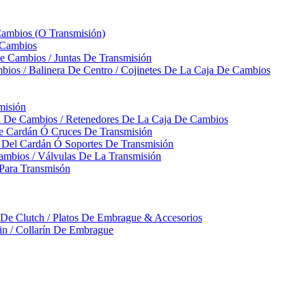
Cambios (O Transmisión)
 Cambios
 Cambios / Juntas De Transmisión
bios / Balinera De Centro / Cojinetes De La Caja De Cambios
misión
ja De Cambios / Retenedores De La Caja De Cambios
De Cardán Ó Cruces De Transmisión
s Del Cardán Ó Soportes De Transmisión
ambios / Válvulas De La Transmisión
Para Transmisón
a De Clutch / Platos De Embrague & Accesorios
rin / Collarín De Embrague