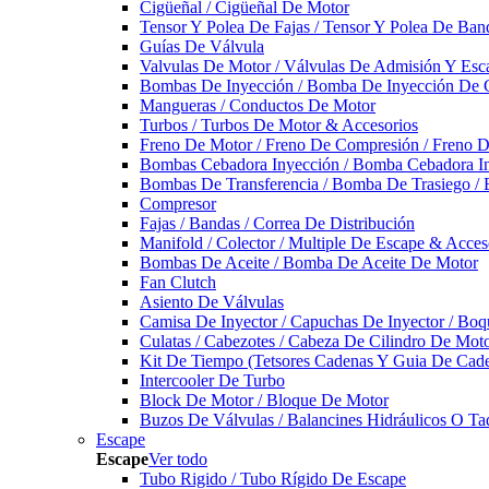
Cigüeñal / Cigüeñal De Motor
Tensor Y Polea De Fajas / Tensor Y Polea De Ban
Guías De Válvula
Valvulas De Motor / Válvulas De Admisión Y Esca
Bombas De Inyección / Bomba De Inyección De 
Mangueras / Conductos De Motor
Turbos / Turbos De Motor & Accesorios
Freno De Motor / Freno De Compresión / Freno 
Bombas Cebadora Inyección / Bomba Cebadora In
Bombas De Transferencia / Bomba De Trasiego /
Compresor
Fajas / Bandas / Correa De Distribución
Manifold / Colector / Multiple De Escape & Acces
Bombas De Aceite / Bomba De Aceite De Motor
Fan Clutch
Asiento De Válvulas
Camisa De Inyector / Capuchas De Inyector / Boqu
Culatas / Cabezotes / Cabeza De Cilindro De Mot
Kit De Tiempo (Tetsores Cadenas Y Guia De Cade
Intercooler De Turbo
Block De Motor / Bloque De Motor
Buzos De Válvulas / Balancines Hidráulicos O Ta
Escape
Escape
Ver todo
Tubo Rigido / Tubo Rígido De Escape