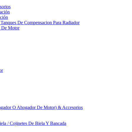
sorios
ación
ción
 Tanques De Compensacion Para Radiador
a De Motor
or
agador O Ahogador De Motor) & Accesorios
iela / Cojinetes De Biela Y Bancada