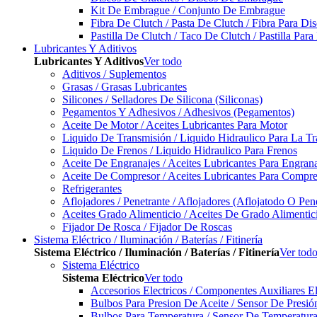
Kit De Embrague / Conjunto De Embrague
Fibra De Clutch / Pasta De Clutch / Fibra Para D
Pastilla De Clutch / Taco De Clutch / Pastilla Pa
Lubricantes Y Aditivos
Lubricantes Y Aditivos
Ver todo
Aditivos / Suplementos
Grasas / Grasas Lubricantes
Silicones / Selladores De Silicona (Siliconas)
Pegamentos Y Adhesivos / Adhesivos (Pegamentos)
Aceite De Motor / Aceites Lubricantes Para Motor
Liquido De Transmisión / Liquido Hidraulico Para La T
Liquido De Frenos / Liquido Hidraulico Para Frenos
Aceite De Engranajes / Aceites Lubricantes Para Engran
Aceite De Compresor / Aceites Lubricantes Para Compre
Refrigerantes
Aflojadores / Penetrante / Aflojadores (Aflojatodo O Pen
Aceites Grado Alimenticio / Aceites De Grado Alimentic
Fijador De Rosca / Fijador De Roscas
Sistema Eléctrico / Iluminación / Baterías / Fitinería
Sistema Eléctrico / Iluminación / Baterías / Fitinería
Ver tod
Sistema Eléctrico
Sistema Eléctrico
Ver todo
Accesorios Electricos / Componentes Auxiliares El
Bulbos Para Presion De Aceite / Sensor De Presió
Bulbos Para Temperatura / Sensor De Temperatura