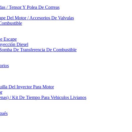
das / Tensor Y Polea De Correas
pe Del Motor / Accesorios De Valvulas
Combustible
De Escape
yección Diesel
 Bomba De Transferencia De Combustible
orios
illa Del Inyector Para Motor
or
nas) / Kit De Tiempo Para Vehiculos Livianos
qués