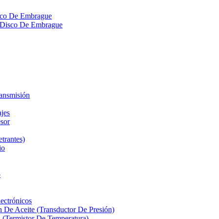
isco De Embrague
ra Disco De Embrague
ransmisión
ajes
sor
etrantes)
io
o
ectrónicos
n De Aceite (Transductor De Presión)
 (Termistor De Temperatura)