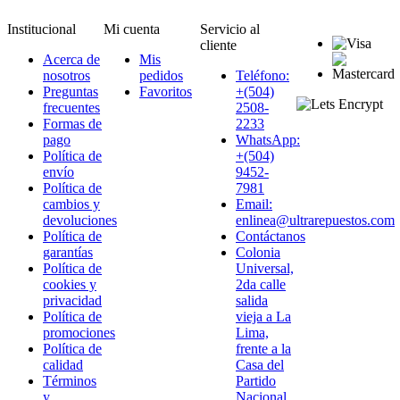
Institucional
Mi cuenta
Servicio al
cliente
Acerca de
Mis
nosotros
pedidos
Teléfono:
Preguntas
Favoritos
+(504)
frecuentes
2508-
Formas de
2233
pago
WhatsApp:
Política de
+(504)
envío
9452-
Política de
7981
cambios y
Email:
devoluciones
enlinea@ultrarepuestos.com
Política de
Contáctanos
garantías
Colonia
Política de
Universal,
cookies y
2da calle
privacidad
salida
Política de
vieja a La
promociones
Lima,
Política de
frente a la
calidad
Casa del
Términos
Partido
y
Nacional,