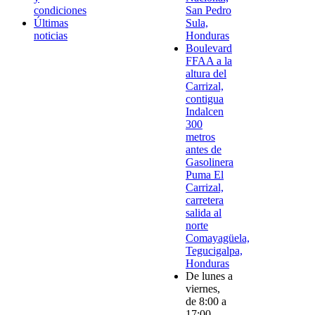
condiciones
San Pedro
Últimas
Sula,
noticias
Honduras
Boulevard
FFAA a la
altura del
Carrizal,
contigua
Indalcen
300
metros
antes de
Gasolinera
Puma El
Carrizal,
carretera
salida al
norte
Comayagüela,
Tegucigalpa,
Honduras
De lunes a
viernes,
de 8:00 a
17:00.