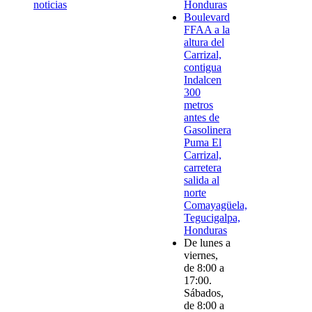
noticias
Honduras
Boulevard
FFAA a la
altura del
Carrizal,
contigua
Indalcen
300
metros
antes de
Gasolinera
Puma El
Carrizal,
carretera
salida al
norte
Comayagüela,
Tegucigalpa,
Honduras
De lunes a
viernes,
de 8:00 a
17:00.
Sábados,
de 8:00 a