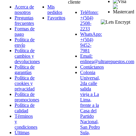
cliente
Acerca de
Mis
nosotros
pedidos
Teléfono:
Preguntas
Favoritos
+(504)
frecuentes
2508-
Formas de
2233
pago
WhatsApp:
Política de
+(504)
envío
9452-
Política de
7981
cambios y
Email:
devoluciones
enlinea@ultrarepuestos.com
Política de
Contáctanos
garantías
Colonia
Política de
Universal,
cookies y
2da calle
privacidad
salida
Política de
vieja a La
promociones
Lima,
Política de
frente a la
calidad
Casa del
Términos
Partido
y
Nacional,
condiciones
San Pedro
Últimas
Sula,