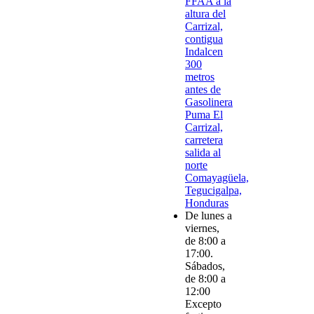
FFAA a la
altura del
Carrizal,
contigua
Indalcen
300
metros
antes de
Gasolinera
Puma El
Carrizal,
carretera
salida al
norte
Comayagüela,
Tegucigalpa,
Honduras
De lunes a
viernes,
de 8:00 a
17:00.
Sábados,
de 8:00 a
12:00
Excepto