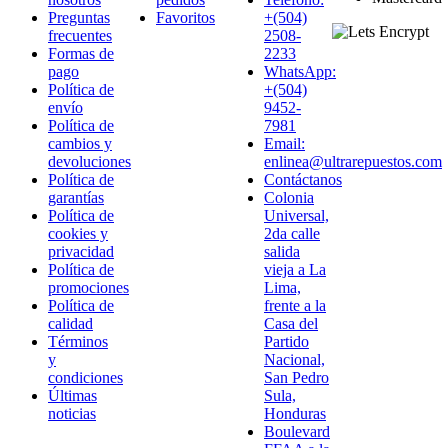
Preguntas
Favoritos
+(504)
frecuentes
2508-
Formas de
2233
pago
WhatsApp:
Política de
+(504)
envío
9452-
Política de
7981
cambios y
Email:
devoluciones
enlinea@ultrarepuestos.com
Política de
Contáctanos
garantías
Colonia
Política de
Universal,
cookies y
2da calle
privacidad
salida
Política de
vieja a La
promociones
Lima,
Política de
frente a la
calidad
Casa del
Términos
Partido
y
Nacional,
condiciones
San Pedro
Últimas
Sula,
noticias
Honduras
Boulevard