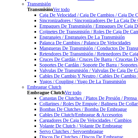
Transmisión
Transmisión
Ver todo
Caja De Velocidad / Caja De Cambios / Caja De 
Sincronizadores / Sincronizadores De La Caja De
Empaques De Transmisión / Empaques De Caja De
Cojinetes De Transmisión / Roles De Caja De Cam
Engranajes / Engranajes De La Transmisión
Palanca De Cambios / Palanca De Velocidades
Mangueras De Transmisión / Conductos De Trans
Retendores De Transmisión / Retenedores De Ca
Cruces De Cardán / Cruces De Barra / Crucetas 
Soportes De Cardán / Soporte De Barra / Soporte
Valvulas De Transmisión / Valvulas De Caja De C
Cables De Cambio Y Neutro / Cables De Cambio 
Yugos / Coupling / Yugo De La Transmisión
Embrague Clutch
Embrague Clutch
Ver todo
Canastas De Clutches / Platos De Presión / Prens
Collarines / Roles De Empuje / Balinera De Colla
Bombas De Clutches / Bomba De Embrague
Cables De Clutch/Embrague & Accesorios
Cargadores De Caja De Velocidades / Cambios
Volante De Clutch / Volante De Embrague
Servo Clutches / Servoembrague
Discos De Clutches / Discos De Embrague