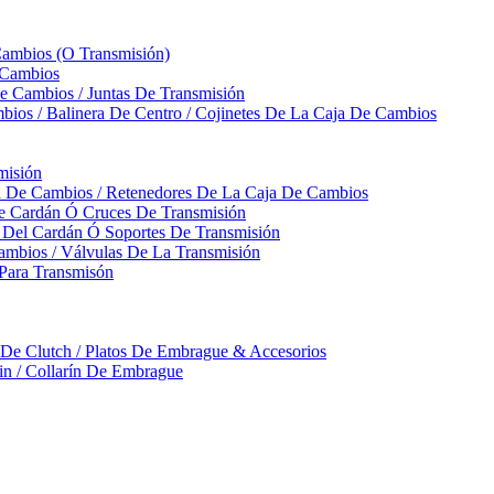
Cambios (O Transmisión)
 Cambios
 Cambios / Juntas De Transmisión
bios / Balinera De Centro / Cojinetes De La Caja De Cambios
misión
ja De Cambios / Retenedores De La Caja De Cambios
De Cardán Ó Cruces De Transmisión
s Del Cardán Ó Soportes De Transmisión
ambios / Válvulas De La Transmisión
Para Transmisón
a De Clutch / Platos De Embrague & Accesorios
rin / Collarín De Embrague