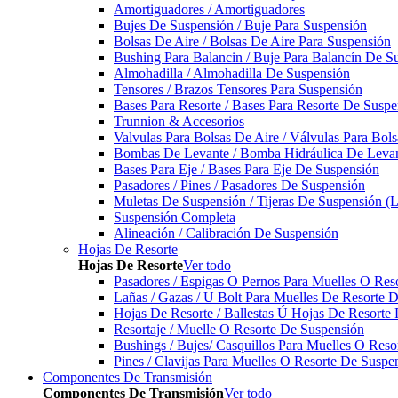
Amortiguadores / Amortiguadores
Bujes De Suspensión / Buje Para Suspensión
Bolsas De Aire / Bolsas De Aire Para Suspensión
Bushing Para Balancin / Buje Para Balancín De S
Almohadilla / Almohadilla De Suspensión
Tensores / Brazos Tensores Para Suspensión
Bases Para Resorte / Bases Para Resorte De Suspe
Trunnion & Accesorios
Valvulas Para Bolsas De Aire / Válvulas Para Bol
Bombas De Levante / Bomba Hidráulica De Leva
Bases Para Eje / Bases Para Eje De Suspensión
Pasadores / Pines / Pasadores De Suspensión
Muletas De Suspensión / Tijeras De Suspensión (L
Suspensión Completa
Alineación / Calibración De Suspensión
Hojas De Resorte
Hojas De Resorte
Ver todo
Pasadores / Espigas O Pernos Para Muelles O Res
Lañas / Gazas / U Bolt Para Muelles De Resorte 
Hojas De Resorte / Ballestas Ú Hojas De Resorte 
Resortaje / Muelle O Resorte De Suspensión
Bushings / Bujes/ Casquillos Para Muelles O Res
Pines / Clavijas Para Muelles O Resorte De Suspe
Componentes De Transmisión
Componentes De Transmisión
Ver todo