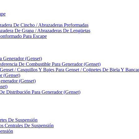
ape
zadera De Cincho / Abrazaderas Preformadas
azadera De Grapa / Abrazaderas De Lengüetas
Conformado Para Escape
ra Generador (Genset)
ferencia De Combustible Para Generador (Genset)
 Genset / Casquillos Y Bujes Para Genset / Cojinetes De Biela Y Banc
r (Genset)
nerador (Genset)
set)
 De Distribución Para Generador (Genset)
ortes De Suspensión
llos Centrales De Suspensión
pensión