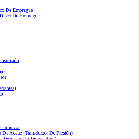
isco De Embrague
ra Disco De Embrague
ransmisión
ajes
sor
etrantes)
io
o
ectrónicos
n De Aceite (Transductor De Presión)
 (Termistor De Temperatura)