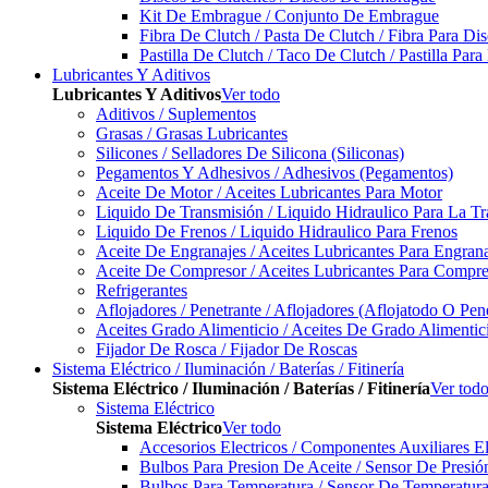
Kit De Embrague / Conjunto De Embrague
Fibra De Clutch / Pasta De Clutch / Fibra Para D
Pastilla De Clutch / Taco De Clutch / Pastilla Pa
Lubricantes Y Aditivos
Lubricantes Y Aditivos
Ver todo
Aditivos / Suplementos
Grasas / Grasas Lubricantes
Silicones / Selladores De Silicona (Siliconas)
Pegamentos Y Adhesivos / Adhesivos (Pegamentos)
Aceite De Motor / Aceites Lubricantes Para Motor
Liquido De Transmisión / Liquido Hidraulico Para La T
Liquido De Frenos / Liquido Hidraulico Para Frenos
Aceite De Engranajes / Aceites Lubricantes Para Engran
Aceite De Compresor / Aceites Lubricantes Para Compre
Refrigerantes
Aflojadores / Penetrante / Aflojadores (Aflojatodo O Pen
Aceites Grado Alimenticio / Aceites De Grado Alimentic
Fijador De Rosca / Fijador De Roscas
Sistema Eléctrico / Iluminación / Baterías / Fitinería
Sistema Eléctrico / Iluminación / Baterías / Fitinería
Ver tod
Sistema Eléctrico
Sistema Eléctrico
Ver todo
Accesorios Electricos / Componentes Auxiliares El
Bulbos Para Presion De Aceite / Sensor De Presió
Bulbos Para Temperatura / Sensor De Temperatura