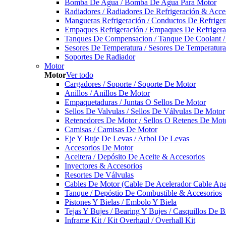
Bomba De Agua / Bomba De Agua Para Motor
Radiadores / Radiadores De Refrigeración & Acce
Mangueras Refrigeración / Conductos De Refriger
Empaques Refrigeración / Empaques De Refrigera
Tanques De Compensacion / Tanque De Coolant /
Sesores De Temperatura / Sesores De Temperatur
Soportes De Radiador
Motor
Motor
Ver todo
Cargadores / Soporte / Soporte De Motor
Anillos / Anillos De Motor
Empaquetaduras / Juntas O Sellos De Motor
Sellos De Valvulas / Sellos De Válvulas De Motor
Retenedores De Motor / Sellos O Retenes De Mot
Camisas / Camisas De Motor
Eje Y Buje De Levas / Arbol De Levas
Accesorios De Motor
Aceitera / Depósito De Aceite & Accesorios
Inyectores & Accesorios
Resortes De Válvulas
Cables De Motor (Cable De Acelerador Cable Ap
Tanque / Depóstio De Combustible & Accesorios
Pistones Y Bielas / Embolo Y Biela
Tejas Y Bujes / Bearing Y Bujes / Casquillos De B
Inframe Kit / Kit Overhaul / Overhall Kit