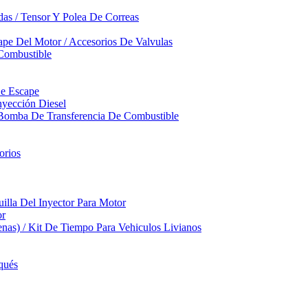
das / Tensor Y Polea De Correas
pe Del Motor / Accesorios De Valvulas
Combustible
De Escape
yección Diesel
 Bomba De Transferencia De Combustible
orios
illa Del Inyector Para Motor
or
nas) / Kit De Tiempo Para Vehiculos Livianos
qués