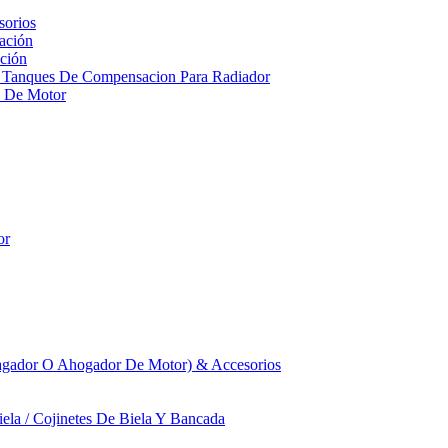
sorios
ación
ción
 Tanques De Compensacion Para Radiador
a De Motor
or
agador O Ahogador De Motor) & Accesorios
iela / Cojinetes De Biela Y Bancada