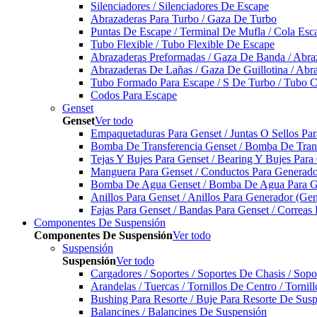
Silenciadores / Silenciadores De Escape
Abrazaderas Para Turbo / Gaza De Turbo
Puntas De Escape / Terminal De Mufla / Cola Esc
Tubo Flexible / Tubo Flexible De Escape
Abrazaderas Preformadas / Gaza De Banda / Abra
Abrazaderas De Lañas / Gaza De Guillotina / Abr
Tubo Formado Para Escape / S De Turbo / Tubo 
Codos Para Escape
Genset
Genset
Ver todo
Empaquetaduras Para Genset / Juntas O Sellos Pa
Bomba De Transferencia Genset / Bomba De Trans
Tejas Y Bujes Para Genset / Bearing Y Bujes Para
Manguera Para Genset / Conductos Para Generado
Bomba De Agua Genset / Bomba De Agua Para Ge
Anillos Para Genset / Anillos Para Generador (Gen
Fajas Para Genset / Bandas Para Genset / Correas
Componentes De Suspensión
Componentes De Suspensión
Ver todo
Suspensión
Suspensión
Ver todo
Cargadores / Soportes / Soportes De Chasis / Sop
Arandelas / Tuercas / Tornillos De Centro / Torni
Bushing Para Resorte / Buje Para Resorte De Sus
Balancines / Balancines De Suspensión