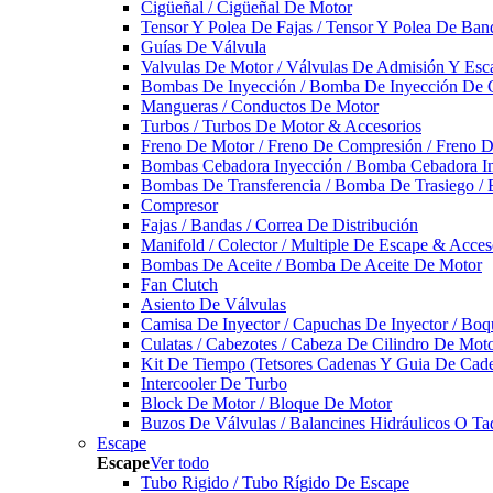
Cigüeñal / Cigüeñal De Motor
Tensor Y Polea De Fajas / Tensor Y Polea De Ban
Guías De Válvula
Valvulas De Motor / Válvulas De Admisión Y Esca
Bombas De Inyección / Bomba De Inyección De 
Mangueras / Conductos De Motor
Turbos / Turbos De Motor & Accesorios
Freno De Motor / Freno De Compresión / Freno 
Bombas Cebadora Inyección / Bomba Cebadora In
Bombas De Transferencia / Bomba De Trasiego /
Compresor
Fajas / Bandas / Correa De Distribución
Manifold / Colector / Multiple De Escape & Acces
Bombas De Aceite / Bomba De Aceite De Motor
Fan Clutch
Asiento De Válvulas
Camisa De Inyector / Capuchas De Inyector / Boqu
Culatas / Cabezotes / Cabeza De Cilindro De Mot
Kit De Tiempo (Tetsores Cadenas Y Guia De Cade
Intercooler De Turbo
Block De Motor / Bloque De Motor
Buzos De Válvulas / Balancines Hidráulicos O Ta
Escape
Escape
Ver todo
Tubo Rigido / Tubo Rígido De Escape