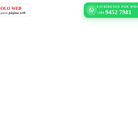
ESCRÍBENOS POR WH
SOLO WEB
9452 7981
o para
página web
+504