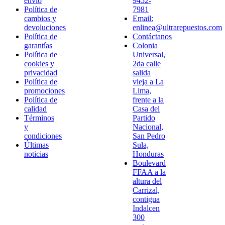
envío
9452-
Política de
7981
cambios y
Email:
devoluciones
enlinea@ultrarepuestos.com
Política de
Contáctanos
garantías
Colonia
Política de
Universal,
cookies y
2da calle
privacidad
salida
Política de
vieja a La
promociones
Lima,
Política de
frente a la
calidad
Casa del
Términos
Partido
y
Nacional,
condiciones
San Pedro
Últimas
Sula,
noticias
Honduras
Boulevard
FFAA a la
altura del
Carrizal,
contigua
Indalcen
300