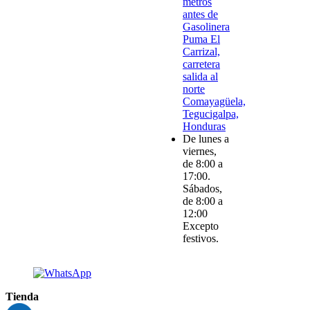
metros
antes de
Gasolinera
Puma El
Carrizal,
carretera
salida al
norte
Comayagüela,
Tegucigalpa,
Honduras
De lunes a
viernes,
de 8:00 a
17:00.
Sábados,
de 8:00 a
12:00
Excepto
festivos.
Tienda