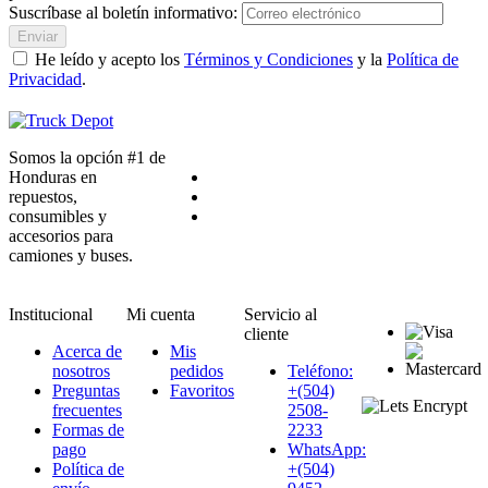
Suscríbase al boletín informativo:
Enviar
He leído y acepto los
Términos y Condiciones
y la
Política de
Privacidad
.
Somos la opción #1 de
Honduras en
repuestos,
consumibles y
accesorios para
camiones y buses.
Institucional
Mi cuenta
Servicio al
cliente
Acerca de
Mis
nosotros
pedidos
Teléfono:
Preguntas
Favoritos
+(504)
frecuentes
2508-
Formas de
2233
pago
WhatsApp:
Política de
+(504)