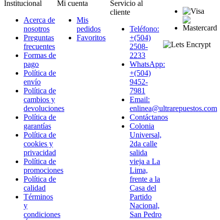
Institucional
Mi cuenta
Servicio al
cliente
Acerca de
Mis
nosotros
pedidos
Teléfono:
Preguntas
Favoritos
+(504)
frecuentes
2508-
Formas de
2233
pago
WhatsApp:
Política de
+(504)
envío
9452-
Política de
7981
cambios y
Email:
devoluciones
enlinea@ultrarepuestos.com
Política de
Contáctanos
garantías
Colonia
Política de
Universal,
cookies y
2da calle
privacidad
salida
Política de
vieja a La
promociones
Lima,
Política de
frente a la
calidad
Casa del
Términos
Partido
y
Nacional,
condiciones
San Pedro