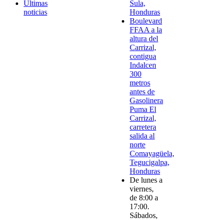
Últimas
Sula,
noticias
Honduras
Boulevard
FFAA a la
altura del
Carrizal,
contigua
Indalcen
300
metros
antes de
Gasolinera
Puma El
Carrizal,
carretera
salida al
norte
Comayagüela,
Tegucigalpa,
Honduras
De lunes a
viernes,
de 8:00 a
17:00.
Sábados,