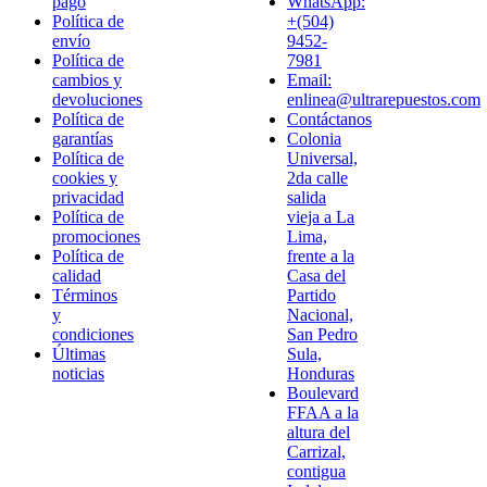
pago
WhatsApp:
Política de
+(504)
envío
9452-
Política de
7981
cambios y
Email:
devoluciones
enlinea@ultrarepuestos.com
Política de
Contáctanos
garantías
Colonia
Política de
Universal,
cookies y
2da calle
privacidad
salida
Política de
vieja a La
promociones
Lima,
Política de
frente a la
calidad
Casa del
Términos
Partido
y
Nacional,
condiciones
San Pedro
Últimas
Sula,
noticias
Honduras
Boulevard
FFAA a la
altura del
Carrizal,
contigua