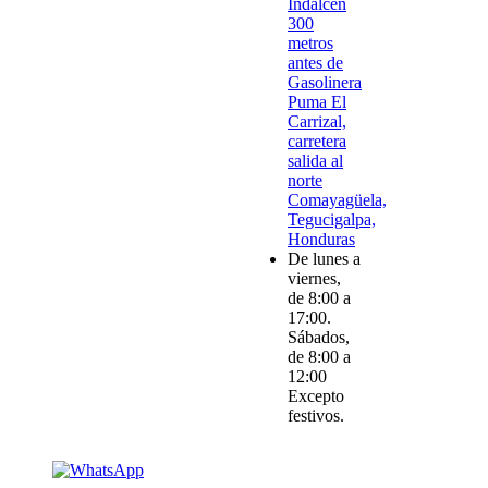
Indalcen
300
metros
antes de
Gasolinera
Puma El
Carrizal,
carretera
salida al
norte
Comayagüela,
Tegucigalpa,
Honduras
De lunes a
viernes,
de 8:00 a
17:00.
Sábados,
de 8:00 a
12:00
Excepto
festivos.